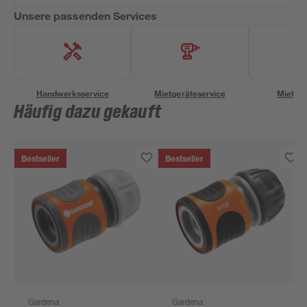
Unsere passenden Services
Handwerksservice
Mietgeräteservice
Miettra
Häufig dazu gekauft
Bestseller
Bestseller
Gardena
Gardena