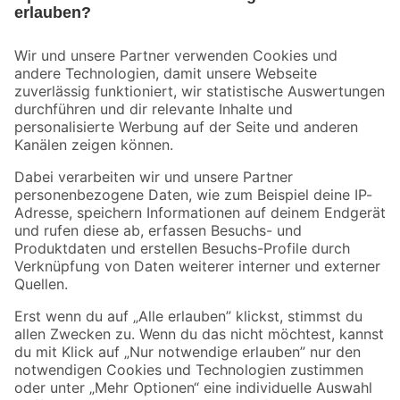
Bleib auf dem Laufenden mit unserem Newsletter
Der toom Newsletter: Keine Angebote und Aktionen mehr verpassen!
Zur Newsletter Anmeldung
Folge uns
Zahlungsarten
Versandarten
Sicher einkaufen
Jetzt die toom-App herunterladen