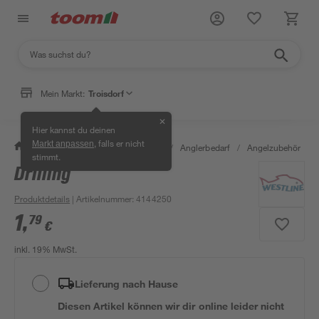
Mein Markt:
Troisdorf
✕
Hier kannst du deinen
, falls er nicht
Markt anpassen
/
Garten & Freizeit
/
Tierbedarf
/
Anglerbedarf
/
Angelzubehör
/
stimmt.
Drilling
Produktdetails
| Artikelnummer
:
4144250
1
,
79
€
inkl. 19% MwSt.
Lieferung nach Hause
Diesen Artikel können wir dir online leider nicht