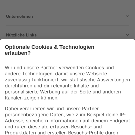
Unternehmen
Nützliche Links
Bleib auf dem Laufenden mit unserem Newsletter
Der toom Newsletter: Keine Angebote und Aktionen mehr verpassen!
Zur Newsletter Anmeldung
Folge uns
Zahlungsarten
Versandarten