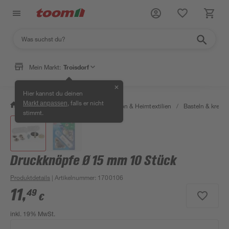
Mein Markt:
Troisdorf
✕
Hier kannst du deinen
, falls er nicht
Markt anpassen
/
Wohnen & Haushalt
/
Dekoration & Heimtextilien
/
Basteln & kreati
stimmt.
Druckknöpfe Ø 15 mm 10 Stück
Produktdetails
| Artikelnummer
:
1700106
11
,
49
€
inkl. 19% MwSt.