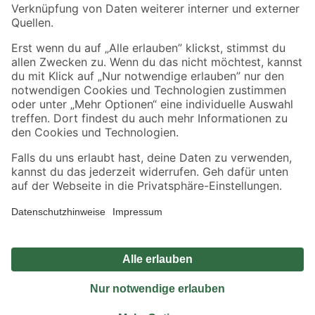
Sicher einkaufen
Jetzt die toom-App herunterladen
Alle Preisangaben in EUR inkl. gesetzl. MwSt.. Die dargestellten Angebote sind unter
Umständen nicht in allen Märkten verfügbar. Die angegebenen Verfügbarkeiten beziehen
sich auf den unter "Mein Markt" ausgewählten toom Baumarkt. Alle Angebote und
Produkte nur solange der Vorrat reicht.
*Paketversand ab 59 € versandkostenfrei, gilt nicht für Artikel mit Speditionsversand, hier
fallen zusätzliche Versandkosten an.
Datenschutz
Privatsphäre
Impressum
AGB
Nutzungsbedingungen
Widerrufsrecht
Vertrag widerrufen
Barrierefreiheit