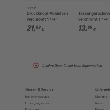
Cornat
Druckknopf‑Ablaufventil
Tassengeruchsve
verchromt 1 1/4"
verchromt 1 1/4"
21
,
13
,
99
99
€
€
5 Jahre Garantie auf toom Eigenmarken
Wissen & Service
Unterne
Handwerksservice
Über uns
Entsorgungsservice
Karriere
Finanzierung
Presse