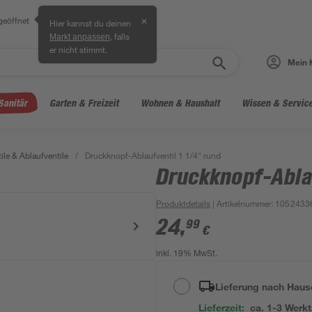
geöffnet
✕
Hier kannst du deinen
, falls
Markt anpassen
er nicht stimmt.
Mein 
Sanitär
Garten & Freizeit
Wohnen & Haushalt
Wissen & Servic
ile & Ablaufventile
/
Druckknopf-Ablaufventil 1 1/4" rund
Druckknopf-Ablau
Produktdetails
| Artikelnummer
:
1052433
24
,
99
€
inkl. 19% MwSt.
Lieferung nach Haus
Lieferzeit:
ca. 1-3 Werk