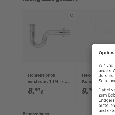
Röhrensiphon
Flex-Siphon
verchromt 1 1/4" x 32
Kunststoff weiß 1
mm
x 40/50 mm
8
,
9
,
99
99
€
€
Beschreibung