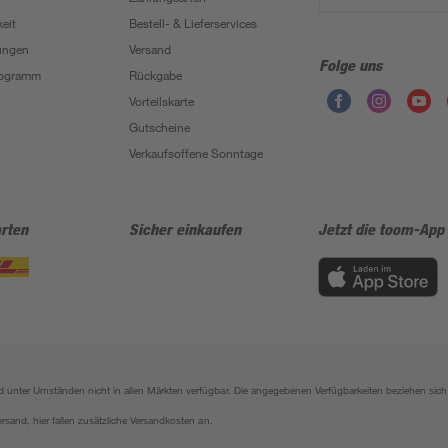
eit
Bestell- & Lieferservices
ungen
Versand
Folge uns
Programm
Rückgabe
Vorteilskarte
Gutscheine
Verkaufsoffene Sonntage
rten
Sicher einkaufen
Jetzt die toom-App
sind unter Umständen nicht in allen Märkten verfügbar. Die angegebenen Verfügbarkeiten beziehen s
ersand, hier fallen zusätzliche Versandkosten an.