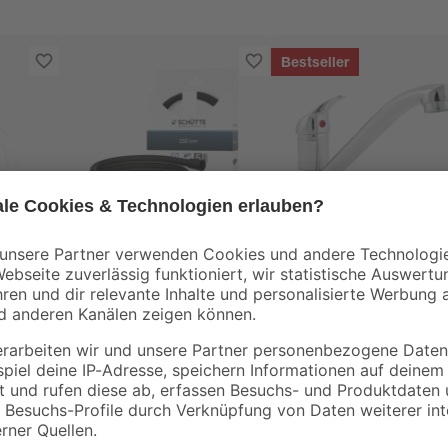
Bestseller
Schütte
B1
Brauseschlauch
Spültischarmatur
 1/2'
schwarz PVC 150 cm
'Carli' chromfarben
14
,
22
,
99
99
€
€