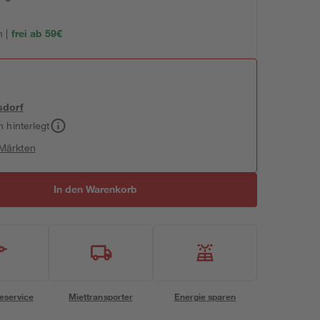
 |
frei ab 59€
sdorf
h hinterlegt
 Märkten
In den Warenkorb
eservice
Miettransporter
Energie sparen