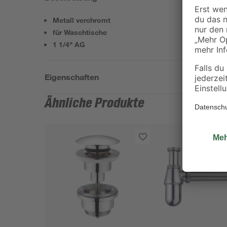
Metall verchromt
für Waschtische
1 1/4" AG
Eigenschaften
Ähnliche Produkte