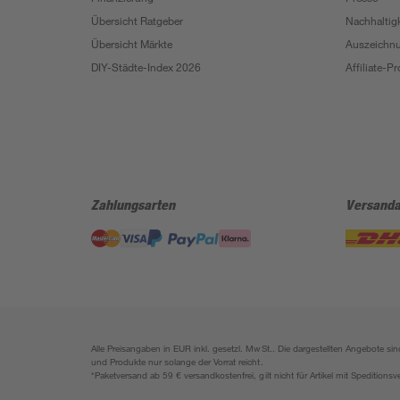
Übersicht Ratgeber
Nachhaltigk
Übersicht Märkte
Auszeichn
DIY-Städte-Index 2026
Affiliate-
Zahlungsarten
Versanda
Alle Preisangaben in EUR inkl. gesetzl. MwSt.. Die dargestellten Angebote 
und Produkte nur solange der Vorrat reicht.
*Paketversand ab 59 € versandkostenfrei, gilt nicht für Artikel mit Speditionsv