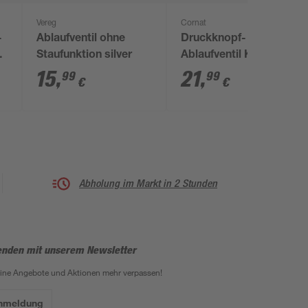
Vereg
Cornat
-
Ablaufventil ohne
Druckknopf-
Staufunktion silver
Ablaufventil Keramik
weiß Ø 66mm
15
,
21
,
99
99
€
€
11/4"AG
Abholung im Markt in 2 Stunden
enden mit unserem Newsletter
eine Angebote und Aktionen mehr verpassen!
Anmeldung