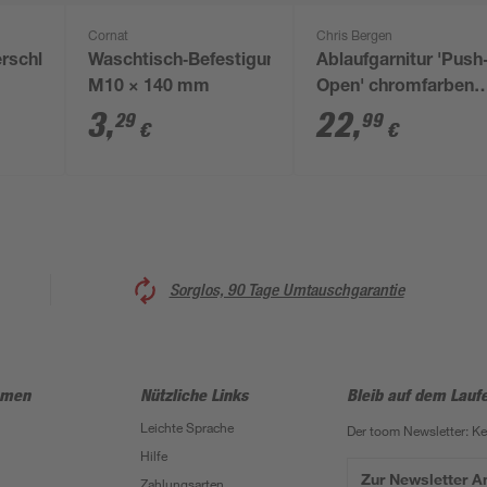
Cornat
Chris Bergen
rschluss
Waschtisch‑Befestigung
Ablaufgarnitur 'Push
M10 × 140 mm
Open' chromfarben
Messing
3
,
22
,
29
99
€
€
Sorglos, 90 Tage Umtauschgarantie
hmen
Nützliche Links
Bleib auf dem Lauf
Leichte Sprache
Der toom Newsletter: K
Hilfe
Zur Newsletter 
Zahlungsarten