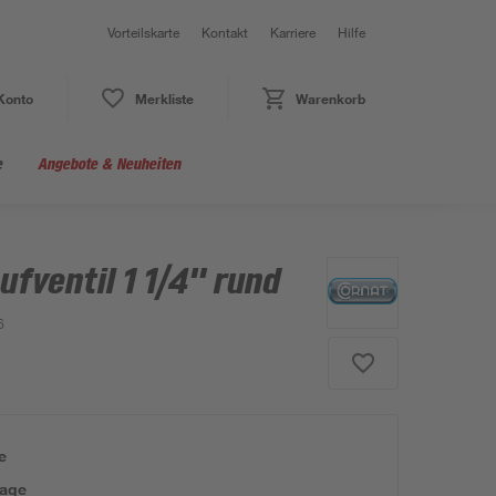
Vorteilskarte
Kontakt
Karriere
Hilfe
Konto
Merkliste
Warenkorb
e
Angebote & Neuheiten
fventil 1 1/4" rund
6
e
tage