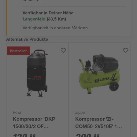
Verfügbar in Deiner Nähe:
Langenfeld
(
33,5
 Km)
Verfügbarkeit in anderen Märkten
Alternative Produkte
Bestseller
Rowi
Zipper
Kompressor 'DKP
Kompressor 'ZI-
1500/30/2 OF
COM50-2V510E' 10
Vertical Air' 10 bar
bar 50 l/min
99
99