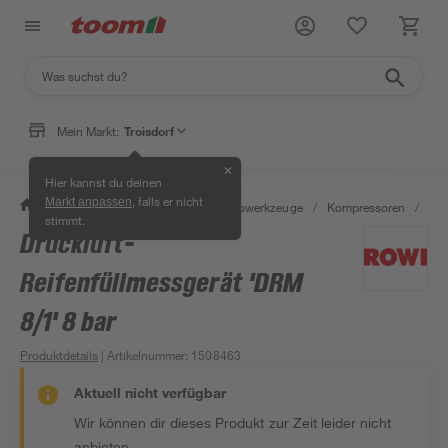
Mein Markt:
Troisdorf
✕
Hier kannst du deinen
, falls er nicht
Markt anpassen
/
Werkstatt & Maschinen
/
Elektrowerkzeuge
/
Kompressoren
/
Ko
stimmt.
Druckluft-
Bestseller
Reifenfüllmessgerät 'DRM
8/1' 8 bar
Produktdetails
| Artikelnummer
:
1508463
Aktuell nicht verfügbar
Wir können dir dieses Produkt zur Zeit leider nicht
anbieten.