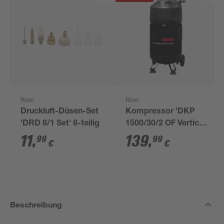
Rowi
Rowi
Druckluft-Düsen-Set
Kompressor 'DKP
'DRD 8/1 Set' 8-teilig
1500/30/2 OF Vertical
Air' 10 bar 72-240
11
,
139
,
99
99
€
€
l/min
Beschreibung