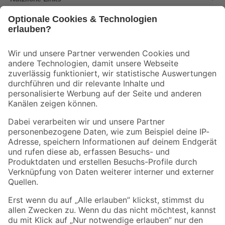
Bleib auf dem Laufenden mit unserem Newsletter
Der toom Newsletter: Keine Angebote und Aktionen mehr verpassen!
Zur Newsletter Anmeldung
Folge uns
Zahlungsarten
Versandarten
Sicher einkaufen
Jetzt die toom-App herunterladen