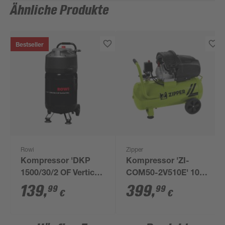
Ähnliche Produkte
Bestseller
Rowi
Zipper
Kompressor 'DKP
Kompressor 'ZI-
1500/30/2 OF Vertical
COM50-2V510E' 10
Air' 10 bar 72-240
bar 50 l/min
139
,
399
,
99
99
€
€
l/min