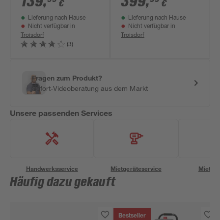
139
,
399
,
€
€
72-240 l/min
Lieferung nach Hause
Lieferung nach Hause
Nicht verfügbar in
Nicht verfügbar in
Troisdorf
Troisdorf
(3)
Fragen zum Produkt?
Sofort-Videoberatung aus dem Markt
Unsere passenden Services
Handwerksservice
Mietgeräteservice
Miettra
Häufig dazu gekauft
Bestseller