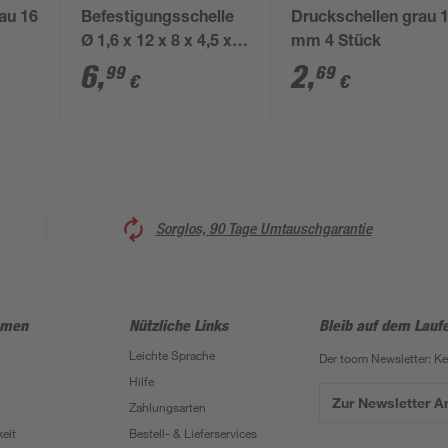
au 16
Befestigungsschelle
Druckschellen grau 
Ø 1,6 x 12 x 8 x 4,5 x 3
mm 4 Stück
cm
6
,
2
,
99
69
€
€
Sorglos, 90 Tage Umtauschgarantie
hmen
Nützliche Links
Bleib auf dem Lauf
Leichte Sprache
Der toom Newsletter: K
Hilfe
Zur Newsletter 
Zahlungsarten
eit
Bestell- & Lieferservices