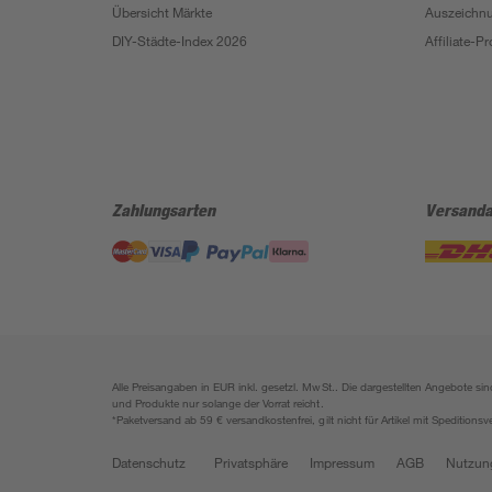
Übersicht Märkte
Auszeichn
DIY-Städte-Index 2026
Affiliate-
Zahlungsarten
Versanda
Alle Preisangaben in EUR inkl. gesetzl. MwSt.. Die dargestellten Angebote 
und Produkte nur solange der Vorrat reicht.
*Paketversand ab 59 € versandkostenfrei, gilt nicht für Artikel mit Speditionsv
Datenschutz
Privatsphäre
Impressum
AGB
Nutzun