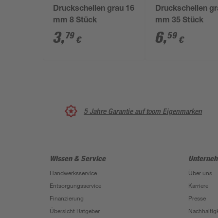
Druckschellen grau 16
Druckschellen gr
mm 8 Stück
mm 35 Stück
3
,
6
,
79
59
€
€
5 Jahre Garantie auf toom Eigenmarken
Wissen & Service
Unterne
Handwerksservice
Über uns
Entsorgungsservice
Karriere
Finanzierung
Presse
Übersicht Ratgeber
Nachhaltigk