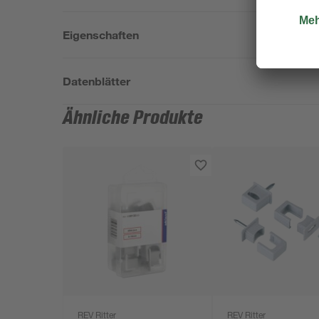
Eigenschaften
Datenblätter
Ähnliche Produkte
REV Ritter
REV Ritter