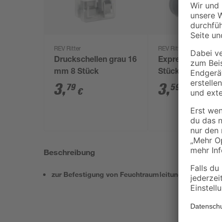
REV Ritter
REV Ritter
Druckschellen grau 16
Expressschellen
mm 8 Stück
Stück
3
,
3
,
79
59
€
€
Beschreibung
zur Befestigung von Feuchtraumleitungen