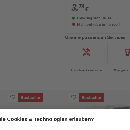
3
,
79
€
Lieferung nach Hause
Troisdorf
Nicht verfügbar in
Unsere passenden Services
Handwerksservice
Mietgerät
Bestseller
Bestseller