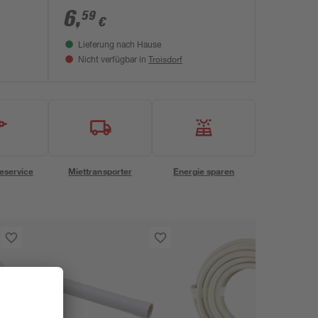
6
,
59
€
Lieferung nach Hause
Troisdorf
Nicht verfügbar in
eservice
Miettransporter
Energie sparen