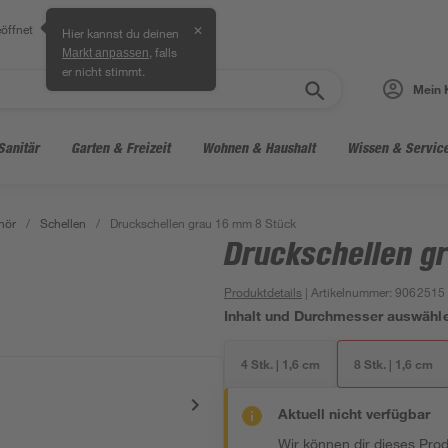
öffnet
✕
Hier kannst du deinen
, falls
Markt anpassen
er nicht stimmt.
Mein 
Sanitär
Garten & Freizeit
Wohnen & Haushalt
Wissen & Servic
hör
/
Schellen
/
Druckschellen grau 16 mm 8 Stück
Druckschellen g
Produktdetails
| Artikelnummer
:
9062515
Inhalt und Durchmesser auswähl
4 Stk. | 1,6 cm
8 Stk. | 1,6 cm
Aktuell nicht verfügbar
Wir können dir dieses Produ