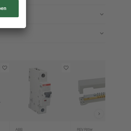
ABB
REV Ritter