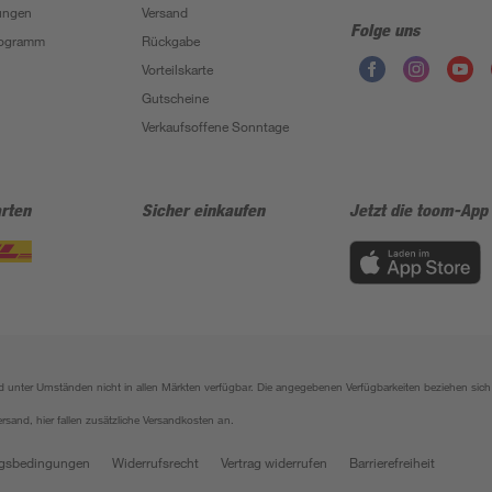
ungen
Versand
Folge uns
Programm
Rückgabe
Vorteilskarte
Gutscheine
Verkaufsoffene Sonntage
rten
Sicher einkaufen
Jetzt die toom-App
sind unter Umständen nicht in allen Märkten verfügbar. Die angegebenen Verfügbarkeiten beziehen s
ersand, hier fallen zusätzliche Versandkosten an.
gsbedingungen
Widerrufsrecht
Vertrag widerrufen
Barrierefreiheit