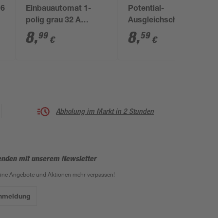
16
Einbauautomat 1-
Potential-
polig grau 32 A
Ausgleichschiene
250/400 V
8
,
8
,
99
59
€
€
Abholung im Markt in 2 Stunden
enden mit unserem Newsletter
eine Angebote und Aktionen mehr verpassen!
Anmeldung