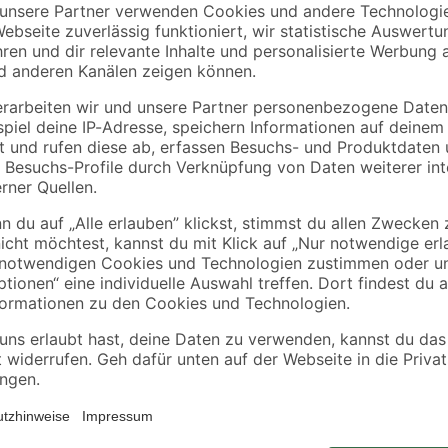
REV Ritter
 25
Abzweigkasten AP
Aufputz Steckdose 2
100 x 100 x 37 mm
fach Feuchtraum IP4
grau
1
,
5
,
79
99
€
€
Wenn Sie in einem Feuchtraum ein
ordentliche Befestigung von Feuc
Ritter. Sie lassen sich einfach mo
dank ihres dezenten Grautons kaum
mit einem Außendurchmesser zwi