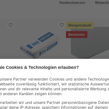
Handwerksservice
Mietgerät
Mengenrabatt
Bestseller
Knauf
Knauf
Spachtelmasse
Ausbauplatte 60 x
'Uniflott' 25 kg
1,25 x 200 cm
43
,
4
,
99
49
€
€
/ m²
1,76 € / Kilogramm
5,39 € / Pack