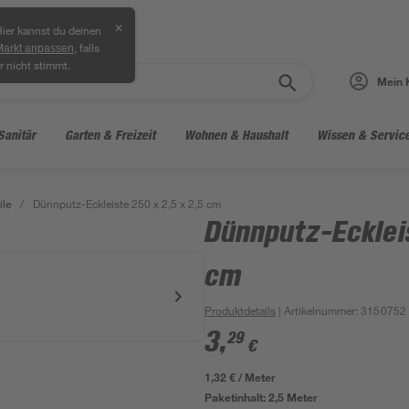
✕
ier kannst du deinen
, falls
Markt anpassen
r nicht stimmt.
Mein 
Sanitär
Garten & Freizeit
Wohnen & Haushalt
Wissen & Servic
ile
/
Dünnputz-Eckleiste 250 x 2,5 x 2,5 cm
Dünnputz-Eckleis
cm
Produktdetails
| Artikelnummer
:
3150752
3
,
29
€
1,32 € / Meter
Paketinhalt:
2,5 Meter