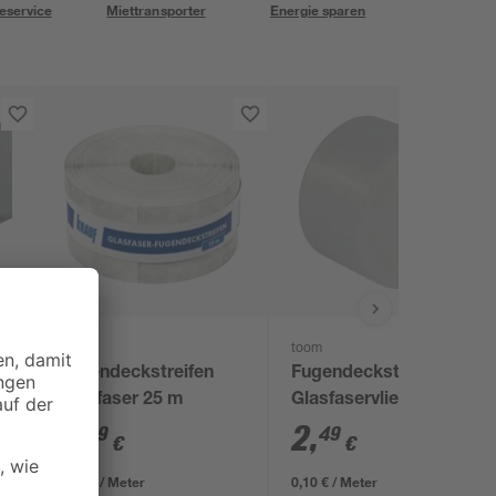
eservice
Miettransporter
Energie sparen
Knauf
toom
Fugendeckstreifen
Fugendeckstreifen
Glasfaser 25 m
Glasfaservlies 25 m
2
,
2
,
99
49
€
€
0,12 € / Meter
0,10 € / Meter