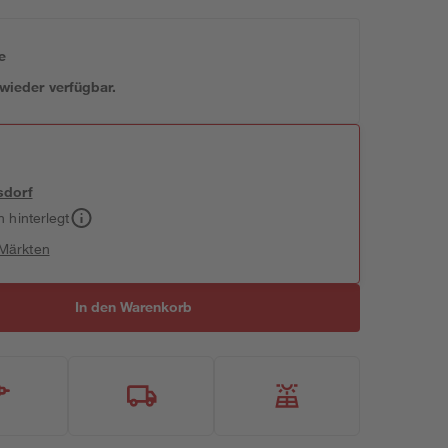
e
 wieder verfügbar.
sdorf
h hinterlegt
 Märkten
In den Warenkorb