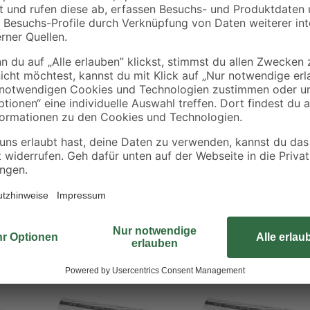
Beim Verlegen von Gipsplatten im
Knauf. Sie ist ein Alu-Eckschutzpr
einen sauberen Kantenschutz und 
Eckkanten, Durchgängen oder Fe