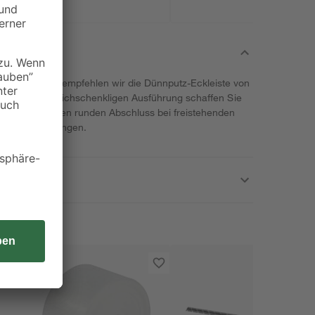
 Innenbereich empfehlen wir die Dünnputz-Eckleiste von
ofil. Mit der gleichschenkligen Ausführung schaffen Sie
erzeugen einen runden Abschluss bei freistehenden
nsteraussparungen.