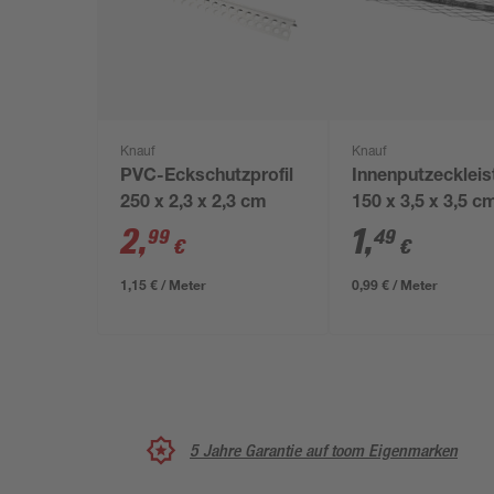
Knauf
Knauf
PVC-Eckschutzprofil
Innenputzeckleis
250 x 2,3 x 2,3 cm
150 x 3,5 x 3,5 c
2
,
1
,
99
49
€
€
1,15 € / Meter
0,99 € / Meter
5 Jahre Garantie auf toom Eigenmarken