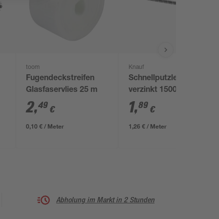
toom
Knauf
Fugendeckstreifen
Schnellputzleiste
Glasfaservlies 25 m
verzinkt 1500 x 20 x 6
mm
2
,
1
,
49
89
€
€
0,10 € / Meter
1,26 € / Meter
Abholung im Markt in 2 Stunden