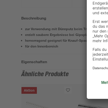
Beschreibung
zur Verwendung mit Dünnputz beim Trockenbau
erzielt saubere Ergebnisse bei Gipsplatten
hervorragend geeignet für Knauf-Spachtelmasse
für den Innenbereich
Eigenschaften
Ähnliche Produkte
Aktion