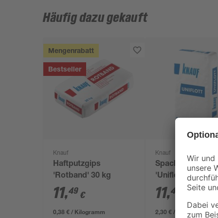
Häufig dazu gekauft
Mengenrabatt
Bestseller
Knauf
Knauf
Haftputzgips
Spachtelmasse
'Rotband' 30 kg
'Uniflott' 5 kg
11
,
11
,
49
49
€
€
0,38 € / Kilogramm
2,30 € / Kilogramm