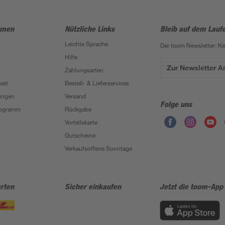
hmen
Nützliche Links
Bleib auf dem Lauf
Leichte Sprache
Der toom Newsletter: K
Hilfe
Zur Newsletter 
Zahlungsarten
eit
Bestell- & Lieferservices
ungen
Versand
Folge uns
Programm
Rückgabe
Vorteilskarte
Gutscheine
Verkaufsoffene Sonntage
rten
Sicher einkaufen
Jetzt die toom-App