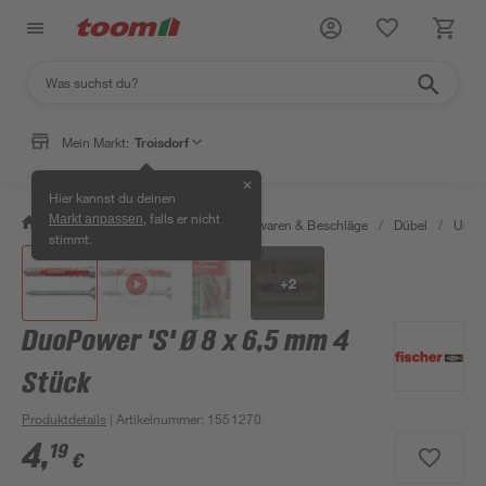
Mein Markt:
Troisdorf
✕
Hier kannst du deinen
, falls er nicht
Markt anpassen
/
Werkstatt & Maschinen
/
Eisenwaren & Beschläge
/
Dübel
/
Unive
stimmt.
+
2
DuoPower 'S' Ø 8 x 6,5 mm 4
Stück
Produktdetails
| Artikelnummer
:
1551270
4
,
19
€