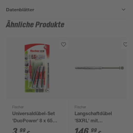
Datenblätter
Ähnliche Produkte
Fischer
Fischer
Universaldübel-Set
Langschaftdübel
'DuoPower' 8 x 65
'SXRL' mit
mm 8-teilig
Senkkopfschraube
3
,
146
,
99
99