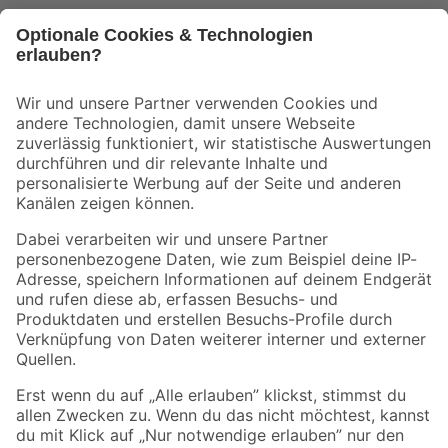
Bleib auf dem Laufenden mit unserem Newsletter
Der toom Newsletter: Keine Angebote und Aktionen mehr verpassen!
Zur Newsletter Anmeldung
Folge uns
Zahlungsarten
Versandarten
Sicher einkaufen
Jetzt die toom-App herunterladen