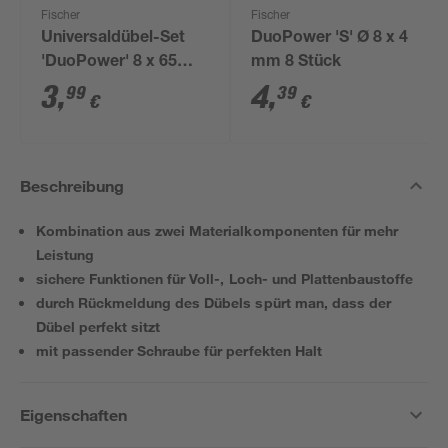
Fischer
Fischer
Universaldübel-Set
DuoPower 'S' Ø 8 x 4
'DuoPower' 8 x 65
mm 8 Stück
mm 8-teilig
3
,
4
,
99
39
€
€
Beschreibung
Kombination aus zwei Materialkomponenten für mehr
Leistung
sichere Funktionen für Voll-, Loch- und Plattenbaustoffe
durch Rückmeldung des Dübels spürt man, dass der
Dübel perfekt sitzt
mit passender Schraube für perfekten Halt
Eigenschaften