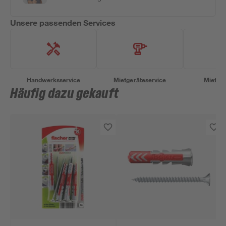
Unsere passenden Services
Handwerksservice
Mietgeräteservice
Miettra
Häufig dazu gekauft