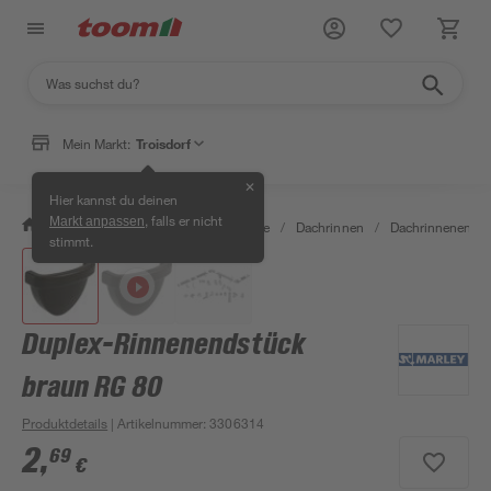
Mein Markt:
Troisdorf
✕
Hier kannst du deinen
, falls er nicht
Markt anpassen
/
Bauen & Renovieren
/
Baustoffe
/
Dachrinnen
/
Dachrinnenendst
stimmt.
Duplex-Rinnenendstück
braun RG 80
Produktdetails
| Artikelnummer
:
3306314
2
,
69
€