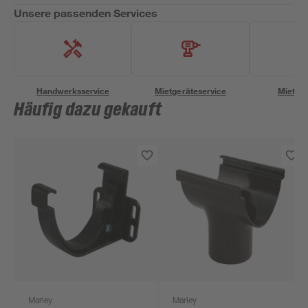
Unsere passenden Services
Handwerksservice
Mietgeräteservice
Miettra
Häufig dazu gekauft
Marley
Marley