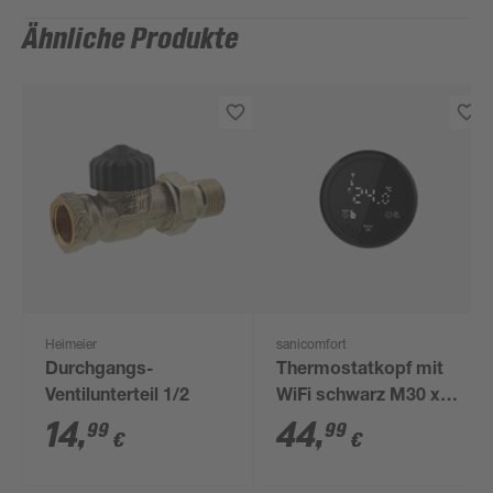
Ähnliche Produkte
Heimeier
sanicomfort
Durchgangs-
Thermostatkopf mit
Ventilunterteil 1/2
WiFi schwarz M30 x
1,5
14
,
44
,
99
99
€
€