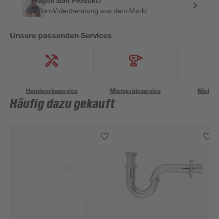
Fragen zum Produkt?
Sofort-Videoberatung aus dem Markt
Unsere passenden Services
Handwerksservice
Mietgeräteservice
Miettra
Häufig dazu gekauft