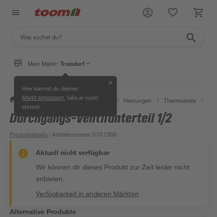
Mein Markt:
Troisdorf
✕
Hier kannst du deinen
, falls er nicht
Markt anpassen
/
Bauen & Renovieren
/
Heizen
/
Heizungen
/
Thermostate
/
Dur
stimmt.
Durchgangs-Ventilunterteil 1/2
Produktdetails
| Artikelnummer
:
5701066
Aktuell nicht verfügbar
Wir können dir dieses Produkt zur Zeit leider nicht
anbieten.
Verfügbarkeit in anderen Märkten
Alternative Produkte