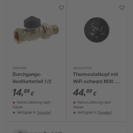
Heimeier
sanicomfort
Durchgangs-
Thermostatkopf mit
Ventilunterteil 1/2
WiFi schwarz M30 x
1,5
14
,
44
,
99
99
€
€
Keine Lieferung nach
Keine Lieferung nach
Hause
Hause
Troisdorf
Troisdorf
Verfügbar in
Verfügbar in