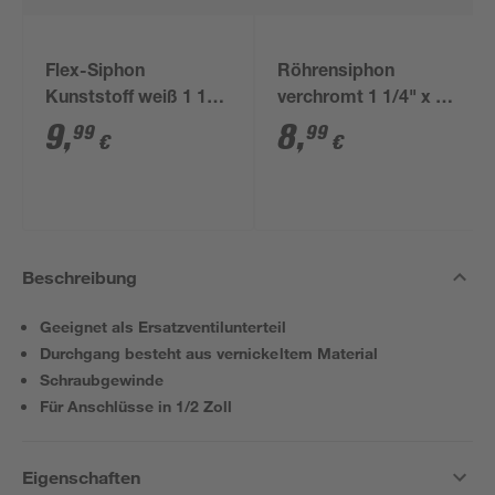
Flex-Siphon
Röhrensiphon
Kunststoff weiß 1 1/2'
verchromt 1 1/4" x 32
x 40/50 mm
mm
9
,
8
,
99
99
€
€
Beschreibung
Geeignet als Ersatzventilunterteil
Durchgang besteht aus vernickeltem Material
Schraubgewinde
Für Anschlüsse in 1/2 Zoll
Eigenschaften