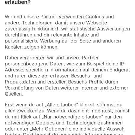
Bleib auf dem Laufenden mit unserem Newsletter
Der toom Newsletter: Keine Angebote und Aktionen mehr verpassen!
Zur Newsletter Anmeldung
Folge uns
Zahlungsarten
Versandarten
Sicher einkaufen
Jetzt die toom-App herunterladen