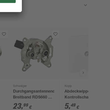
Schwaiger
Kopp
Durchgangsantennendose
Abdeckwippe für
Breitband RDS660 3-
Kontrollschalter
r
Loch 16 dB
'Venedig' reinweiß
23
,
5
,
99
49
€
€