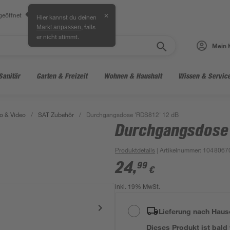
geöffnet
✕
Hier kannst du deinen
, falls
Markt anpassen
er nicht stimmt.
Mein 
Sanitär
Garten & Freizeit
Wohnen & Haushalt
Wissen & Servic
o & Video
/
SAT Zubehör
/
Durchgangsdose 'RDS812' 12 dB
Durchgangsdose 
Produktdetails
| Artikelnummer
:
1048067
24
,
99
€
inkl. 19% MwSt.
Lieferung nach Haus
Dieses Produkt ist bald