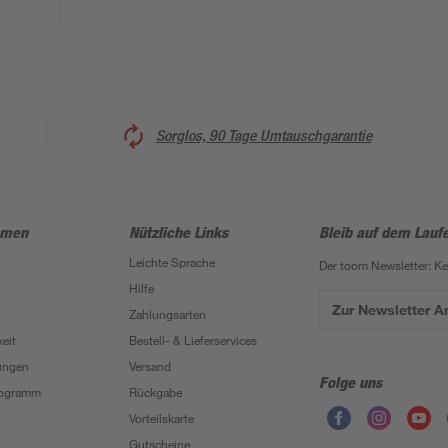
Sorglos, 90 Tage Umtauschgarantie
hmen
Nützliche Links
Bleib auf dem Lauf
Leichte Sprache
Der toom Newsletter: K
Hilfe
Zur Newsletter 
Zahlungsarten
eit
Bestell- & Lieferservices
ungen
Versand
Folge uns
Programm
Rückgabe
Vorteilskarte
Gutscheine