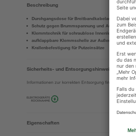
Beschreibung
Durchgangsdose für Breitbandkabelanlagen mit Int
Schutz gegen Brummspannung und Ausgleichsstr
Klemmtechnik für schraublose Innenleiterbefestig
aufklappbare Klemmschelle zur Außenleiterbefest
Krallenbefestigung für Putzeinsätze
Sicherheits- und Entsorgungshinweise
Informationen zur korrekten Entsorgung findest du
hier
.
Eigenschaften