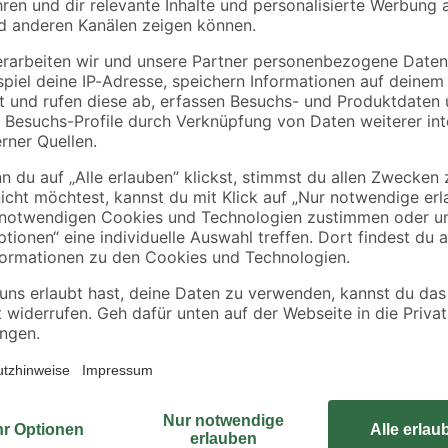
Diese SCHWAIGER® Durchgangsdose
ernetdiensten
geeignet. Die Dose ist als Durchgan
öme
Die Anschlüsse wurden zum Schu
ung
galvanisch getrennt. Sie ist für 
igung
geeignet. Dank der speziellen Kl
verschraubt werden.