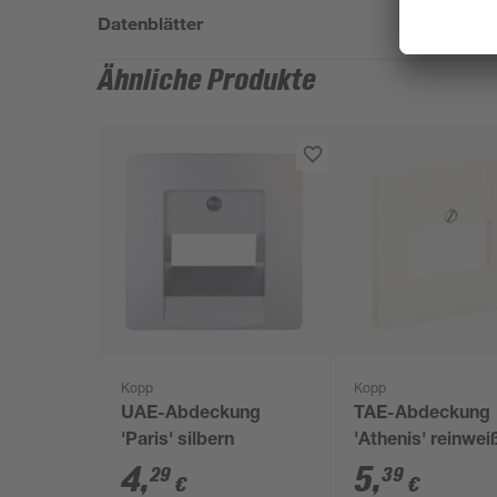
Datenblätter
Ähnliche Produkte
Kopp
Kopp
UAE-Abdeckung
TAE-Abdeckung
'Paris' silbern
'Athenis' reinwei
4
,
5
,
29
39
€
€