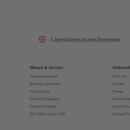
5 Jahre Garantie auf toom Eigenmarken
Wissen & Service
Unterne
Handwerksservice
Über uns
Entsorgungsservice
Karriere
Finanzierung
Presse
Übersicht Ratgeber
Nachhaltigk
Übersicht Märkte
Auszeichn
DIY-Städte-Index 2026
Affiliate-