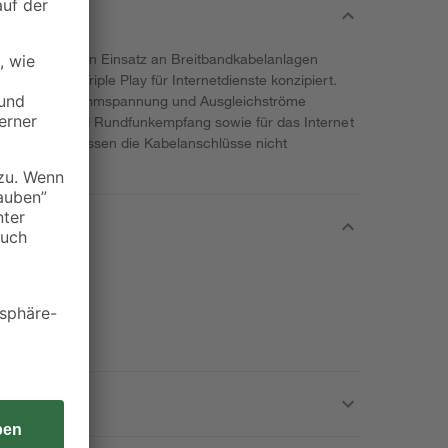
 ist für den Einsatz an Breitbandkabelanlagen
gsdose mit Triple Play für Internetdienste konzipiert.
tz gegen Brummspannung und Ausgleichströme
den Fernseh- und Rundfunkempfang sowie für das Internet
emmtechnik müssen die Kabelanschlüsse nicht