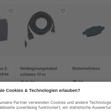
se 2-
Verlängerungskabel
Sicherheitsbox
 IP44
schwarz 10 m
14
,
7
,
99
99
€
€
1,50 € / Meter