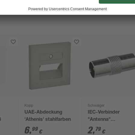
Kopp
Schwaiger
UAE-Abdeckung
IEC-Verbinder
ß
'Athenis' stahlfarben
"Antenna"
Professional Stecke
6
,
2
,
99
79
€
€