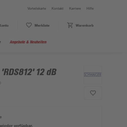
Vorteilskarte
Kontakt
Karriere
Hilfe
Konto
Merkliste
Warenkorb
e
Angebote & Neuheiten
'RDS812' 12 dB
0
e
 wieder verfügbar.