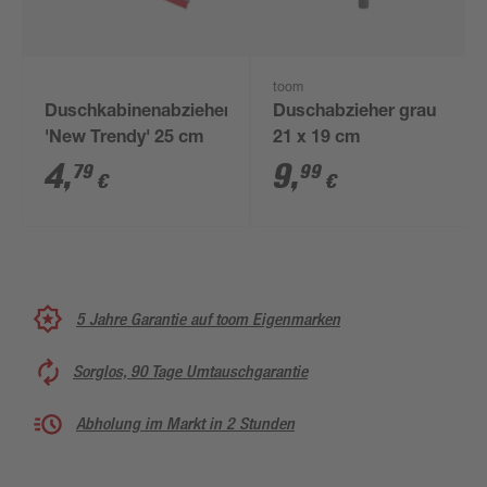
toom
Duschkabinenabzieher
Duschabzieher grau
'New Trendy' 25 cm
21 x 19 cm
4
,
9
,
79
99
€
€
5 Jahre Garantie auf toom Eigenmarken
Sorglos, 90 Tage Umtauschgarantie
Abholung im Markt in 2 Stunden