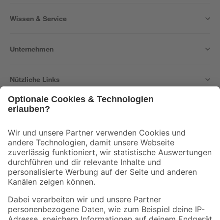
Wissen & Service
Unternehmen
Nützliche Links
Bleib auf dem Laufenden mit unserem Newsletter
Der toom Newsletter: Keine Angebote und Aktionen mehr verpassen!
Zur Newsletter Anmeldung
Folge uns