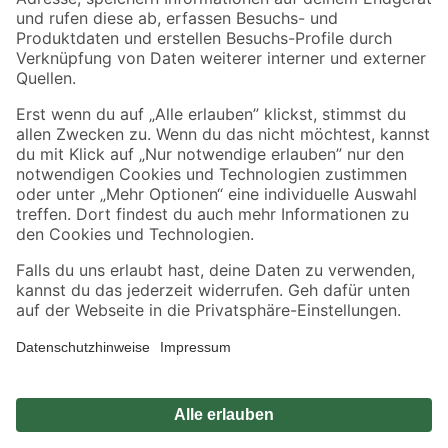
Zahlungsarten
Versandarten
Sicher einkaufen
Jetzt die toom-App herunterladen
Alle Preisangaben in EUR inkl. gesetzl. MwSt.. Die dargestellten Angebote sind unter
Umständen nicht in allen Märkten verfügbar. Die angegebenen Verfügbarkeiten beziehen
sich auf den unter "Mein Markt" ausgewählten toom Baumarkt. Alle Angebote und
Produkte nur solange der Vorrat reicht.
*Paketversand ab 59 € versandkostenfrei, gilt nicht für Artikel mit Speditionsversand, hier
fallen zusätzliche Versandkosten an.
Datenschutz
Privatsphäre
Impressum
AGB
Nutzungsbedingungen
Widerrufsrecht
Vertrag widerrufen