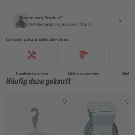
Fragen zum Produkt?
Sofort-Videoberatung aus dem Markt
Unsere passenden Services
Handwerksservice
Mietgeräteservice
Miettra
Häufig dazu gekauft