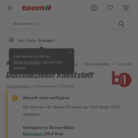
Mein Markt:
Troisdorf
✕
Hier kannst du deinen
, falls er nicht
Markt anpassen
/
Bad & Sanitär
/
Bad-Ausstattung
/
Duschabzieher
/
Duschabzieh
stimmt.
Duschabzieher Kunststoff
Produktdetails
| Artikelnummer
:
5250469
Aktuell nicht verfügbar
Wir können dir dieses Produkt zur Zeit leider nicht
anbieten.
Verfügbar in Deiner Nähe:
Remagen
(
29,9
 Km)