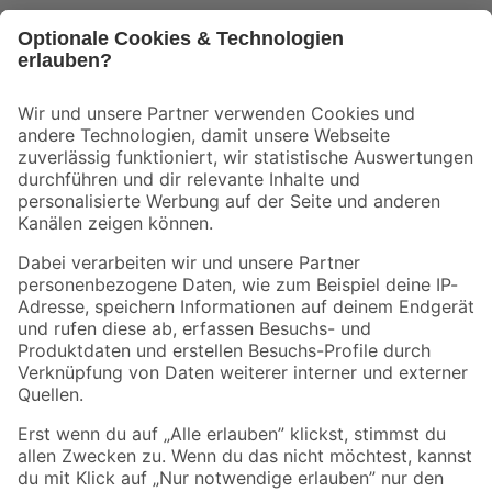
Bleib auf dem Laufenden mit unserem Newsletter
Der toom Newsletter: Keine Angebote und Aktionen mehr verpassen!
Zur Newsletter Anmeldung
Folge uns
Zahlungsarten
Versandarten
Sicher einkaufen
Jetzt die toom-App herunterladen