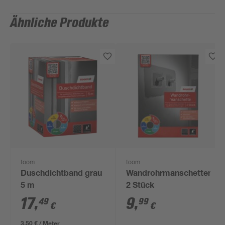
Ähnliche Produkte
toom
toom
Duschdichtband grau
Wandrohrmanschetten
5 m
2 Stück
17
,
9
,
49
99
€
€
3,50 € / Meter