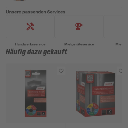
Unsere passenden Services
Handwerksservice
Mietgeräteservice
Miettra
Häufig dazu gekauft