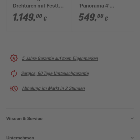
Drehtüren mit Festteil
'Panorama 4'
80/80 cm, goldfarben,
alleinstehend 8-mm-
1.149
,
549
,
00
00
€
€
80 x 200 cm
Einscheibensicherheitsgl
5 Jahre Garantie auf toom Eigenmarken
Sorglos, 90 Tage Umtauschgarantie
Abholung im Markt in 2 Stunden
Wissen & Service
Unternehmen