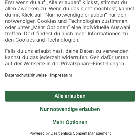
Jetzt die toom-App herunterladen
Alle Preisangaben in EUR inkl. gesetzl. MwSt.. Die dargestellten Angebote sind unter
Umständen nicht in allen Märkten verfügbar. Die angegebenen Verfügbarkeiten beziehen
sich auf den unter "Mein Markt" ausgewählten toom Baumarkt. Alle Angebote und
Produkte nur solange der Vorrat reicht.
*Paketversand ab 59 € versandkostenfrei, gilt nicht für Artikel mit Speditionsversand, hier
fallen zusätzliche Versandkosten an.
Datenschutz
Privatsphäre
Impressum
AGB
Nutzungsbedingungen
Widerrufsrecht
Vertrag widerrufen
Barrierefreiheit
© 2026 toom Baumarkt GmbH