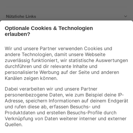
Nützliche Links
Bleib auf dem Laufenden mit unserem Newsletter
Der toom Newsletter: Keine Angebote und Aktionen mehr verpassen!
Zur Newsletter Anmeldung
Folge uns
Zahlungsarten
Versandarten
Sicher einkaufen