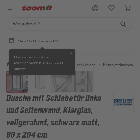
Mein Markt:
Troisdorf
✕
Hier kannst du deinen
, falls er nicht
Markt anpassen
/
Bad & Sanitär
/
Duschen
/
Duschkabinen
/
Komplettduschen
/
stimmt.
Dusche mit Schiebetür links
und Seitenwand, Klarglas,
vollgerahmt, schwarz matt,
80 x 204 cm