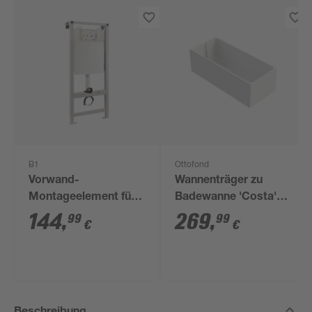
B1
Ottofond
Vorwand-
Wannenträger zu
Montageelement für
Badewanne 'Costa'
WC
180 x 80 cm weiß
144
,
269
,
99
99
€
€
Beschreibung