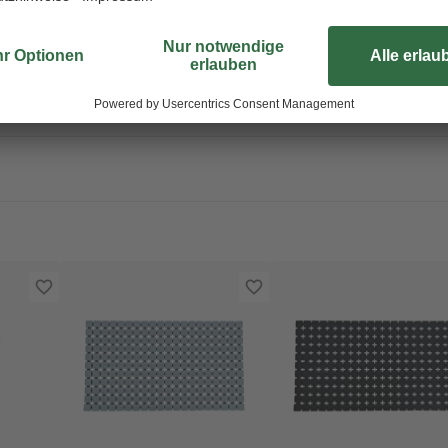
Badezusätze erst dem einlaufend
beachten!