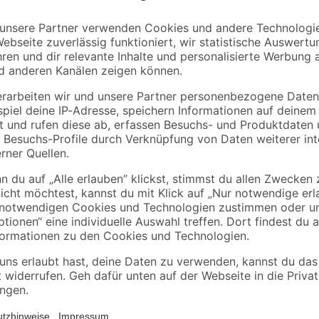
silbern 32 x 180 x 28
x 33 cm
74
,
69
,
99
99
€
€
cm
Die Duscheinlagen 'Capri', herges
halaten
unterliegen einer permanenten Üb
rüft
den TÜV. Die Einlagen sind hauts
Kontaktallergien, da sie frei von P
unserem Standort in Singhofen, sp
sondern wir sichern Arbeitsplätz
zum Heizen unserer Firma, vermei
100 % recyclebares Produkt. Sich
großen Anzahl an Saugnäpfen. Sie 
geeignet. Die Duscheinlage ist lei
Nutzung gründlich mit klarem Wass
bei 30 °C im Schonwaschgang (nic
Waschmaschine gewaschen werde
unebenen Untergrund oder bei Wan
Lösungsmittel, Badeöl oder Seife 