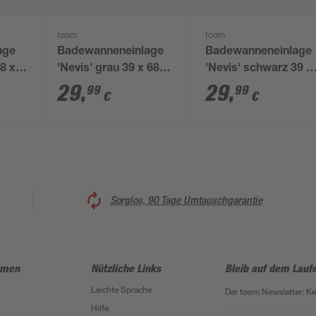
toom
toom
age
Badewanneneinlage
Badewanneneinlage
8 x
'Nevis' grau 39 x 68
'Nevis' schwarz 39 x
cm
68 cm
29
,
29
,
99
99
€
€
Sorglos, 90 Tage Umtauschgarantie
hmen
Nützliche Links
Bleib auf dem Lauf
Leichte Sprache
Der toom Newsletter: K
Hilfe