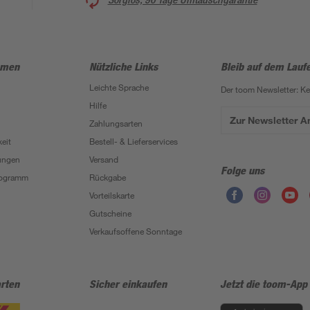
hmen
Nützliche Links
Bleib auf dem Lauf
Leichte Sprache
Der toom Newsletter: K
Hilfe
Zur Newsletter 
Zahlungsarten
eit
Bestell- & Lieferservices
ungen
Versand
Folge uns
Programm
Rückgabe
Vorteilskarte
Gutscheine
Verkaufsoffene Sonntage
rten
Sicher einkaufen
Jetzt die toom-App