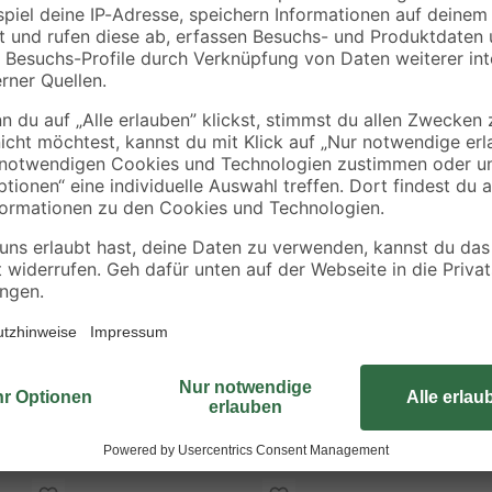
Passt sich jedem Bad an! Der Klas
Schluss mit Ausrutschen in der D
Ihr Duscherlebnis geniessen. Uns
auf Einhaltung der
Germany kombiniert mit einem gute
befestigt, so kann sie ohne Proble
Gummimatte Capri besteht aus 10
hautsymphatisch und sehr komforta
Gummimatten mit dem TÜV-Rheinlan
unbedingt die der Einlagen beilie
lange und sicher Freude an der 