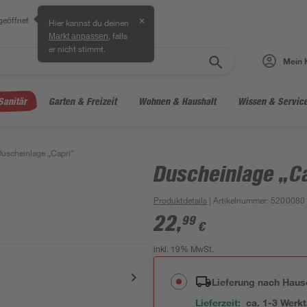
geöffnet
✕
Hier kannst du deinen
, falls
Markt anpassen
er nicht stimmt.
Mein 
Sanitär
Garten & Freizeit
Wohnen & Haushalt
Wissen & Servic
uscheinlage „Capri“
Duscheinlage „C
Produktdetails
| Artikelnummer
:
5200080
22
,
99
€
inkl. 19% MwSt.
Lieferung nach Haus
Lieferzeit:
ca. 1-3 Werk