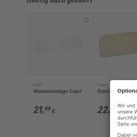
Häufig dazu gekauft
toom
toom
Wanneneinlage Capri
Duscheinlage „C
21
,
22
,
99
99
€
€