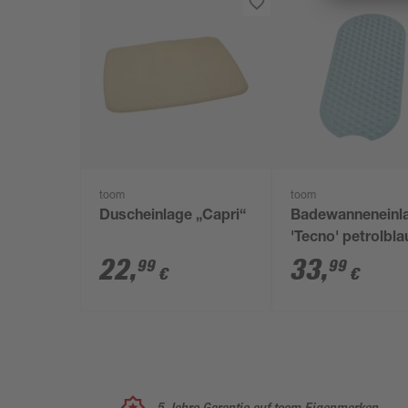
toom
toom
Duscheinlage „Capri“
Badewanneneinl
'Tecno' petrolbla
x 89 cm
22
,
33
,
99
99
€
€
5 Jahre Garantie auf toom Eigenmarken