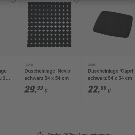
toom
toom
age
Duscheinlage 'Nevis'
Duscheinlage 'Capri'
u 38
schwarz 54 x 54 cm
schwarz 54 x 54 cm
29
,
22
,
99
99
€
€
Sorglos, 90 Tage Umtauschgarantie