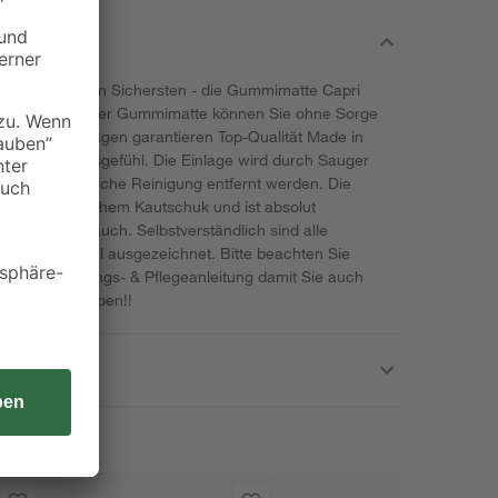
siker unter den Sichersten - die Gummimatte Capri
usche, mit dieser Gummimatte können Sie ohne Sorge
ere Duscheinlagen garantieren Top-Qualität Made in
n Sicherheitsgefühl. Die Einlage wird durch Sauger
me für die tägliche Reinigung entfernt werden. Die
0% synthetischem Kautschuk und ist absolut
bel im Gebrauch. Selbstverständlich sind alle
d-Prüfsiegel ausgezeichnet. Bitte beachten Sie
gende Bedienungs- & Pflegeanleitung damit Sie auch
Gummimatte haben!!