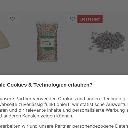
Bestseller
toom
toom
apri“
Granitsplitter rötlich
Basaltsplitt anthrazi
8/16 25 kg
2/5 mm 25 kg
10
,
6
,
49
99
€
€
0,42 € / Kilogramm
0,28 € / Kilogramm