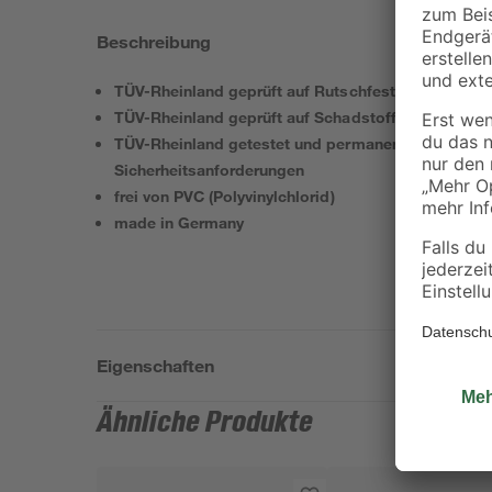
Beschreibung
TÜV-Rheinland geprüft auf Rutschfestigkeit
TÜV-Rheinland geprüft auf Schadstoffe
TÜV-Rheinland getestet und permanent überwacht 
Sicherheitsanforderungen
frei von PVC (Polyvinylchlorid)
made in Germany
Eigenschaften
Ähnliche Produkte