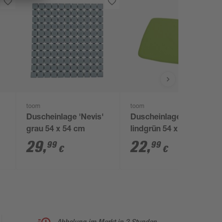
toom
toom
Duscheinlage 'Nevis'
Duscheinlage 'Capri'
grau 54 x 54 cm
lindgrün 54 x 54 cm
29
,
22
,
99
99
€
€
Abholung im Markt in 2 Stunden