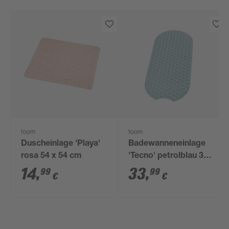
toom
toom
Duscheinlage 'Playa'
Badewanneneinlage
rosa 54 x 54 cm
'Tecno' petrolblau 38
x 89 cm
14
,
33
,
99
99
€
€