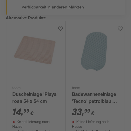
Verfügbarkeit in anderen Märkten
Alternative Produkte
toom
toom
Duscheinlage 'Playa'
Badewanneneinlage
rosa 54 x 54 cm
'Tecno' petrolblau 38
x 89 cm
14
,
33
,
99
99
€
€
Keine Lieferung nach
Keine Lieferung nach
Hause
Hause