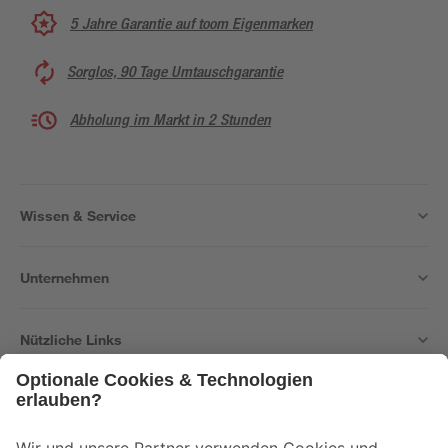
5 Jahre Garantie auf toom Eigenmarken
Sorglos, 90 Tage Umtauschgarantie
Abholung im Markt in 2 Stunden
Wissen & Service
Unternehmen
Nützliche Links
Bleib auf dem Laufenden mit unserem Newsletter
Der toom Newsletter: Keine Angebote und Aktionen mehr verpassen!