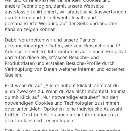
Zur Newsletter Anmeldung
Folge uns
Zahlungsarten
Versandarten
Sicher einkaufen
Jetzt die toom-App herunterladen