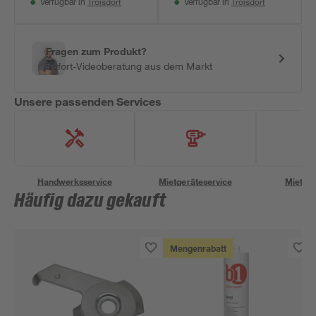
Troisdorf
Troisdorf
Verfügbar in
Verfügbar in
Fragen zum Produkt?
Sofort-Videoberatung aus dem Markt
Unsere passenden Services
Handwerksservice
Mietgeräteservice
Miettra
Häufig dazu gekauft
Mengenrabatt