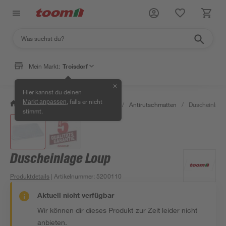
Mein Markt:
Troisdorf
✕
Hier kannst du deinen
, falls er nicht
Markt anpassen
/
Bad & Sanitär
/
Badsicherheit
/
Antirutschmatten
/
Duscheinlage
stimmt.
Duscheinlage Loup
Produktdetails
| Artikelnummer
:
5200110
Aktuell nicht verfügbar
Wir können dir dieses Produkt zur Zeit leider nicht
anbieten.