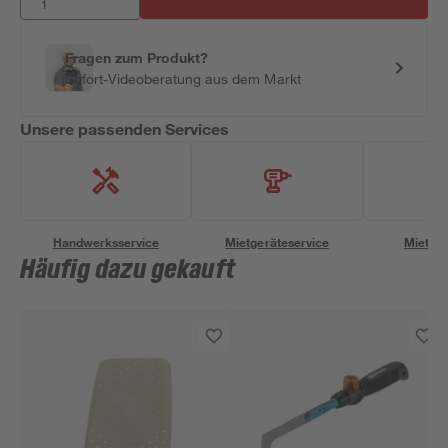
Fragen zum Produkt?
Sofort-Videoberatung aus dem Markt
Unsere passenden Services
Handwerksservice
Mietgeräteservice
Miettra
Häufig dazu gekauft