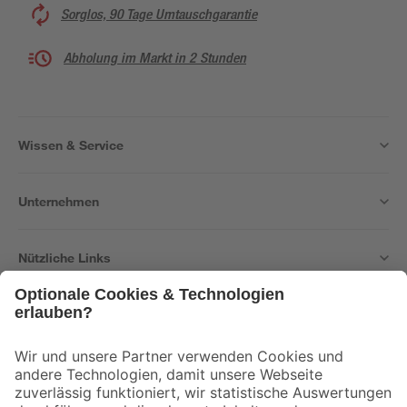
Sorglos, 90 Tage Umtauschgarantie
Abholung im Markt in 2 Stunden
Wissen & Service
Unternehmen
Nützliche Links
Bleib auf dem Laufenden mit unserem Newsletter
Der toom Newsletter: Keine Angebote und Aktionen mehr verpassen!
Zur Newsletter Anmeldung