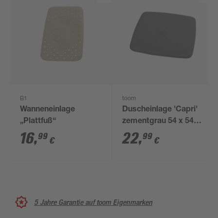
B1
toom
Wanneneinlage
Duscheinlage 'Capri'
„Plattfuß“
zementgrau 54 x 54
cm
16
,
22
,
99
99
€
€
5 Jahre Garantie auf toom Eigenmarken