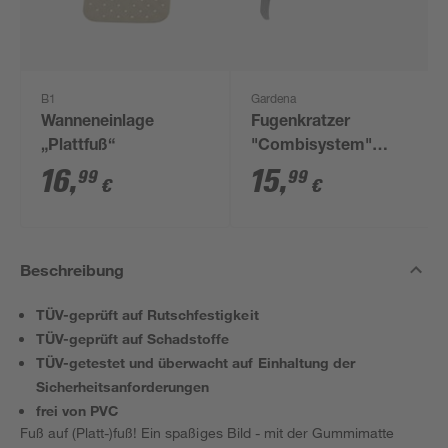
B1
Gardena
Wanneneinlage
Fugenkratzer
„Plattfuß“
"Combisystem"
Edelstahl
16
,
15
,
99
99
€
€
Beschreibung
TÜV-geprüft auf Rutschfestigkeit
TÜV-geprüft auf Schadstoffe
TÜV-getestet und überwacht auf Einhaltung der
Sicherheitsanforderungen
frei von PVC
Fuß auf (Platt-)fuß! Ein spaßiges Bild - mit der Gummimatte