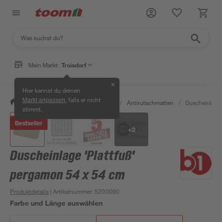
Mein Markt:
Troisdorf
✕
Hier kannst du deinen
, falls er nicht
Markt anpassen
/
Bad & Sanitär
/
Badsicherheit
/
Antirutschmatten
/
Duscheinlage 
stimmt.
Bestseller
+
2
Duscheinlage 'Plattfuß'
pergamon 54 x 54 cm
Produktdetails
| Artikelnummer
:
5200090
Farbe und Länge auswählen