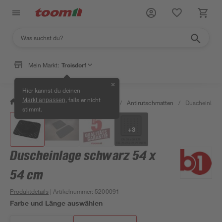
Mein Markt:
Troisdorf
✕
Hier kannst du deinen
, falls er nicht
Markt anpassen
/
Bad & Sanitär
/
Badsicherheit
/
Antirutschmatten
/
Duscheinlage
stimmt.
+
3
Duscheinlage schwarz 54 x
54 cm
Produktdetails
| Artikelnummer
:
5200091
Farbe und Länge auswählen