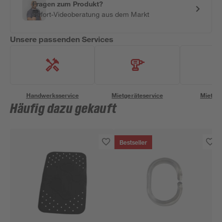
Fragen zum Produkt?
Sofort-Videoberatung aus dem Markt
Unsere passenden Services
Handwerksservice
Mietgeräteservice
Miettra
Häufig dazu gekauft
Bestseller