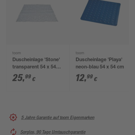
toom
toom
Duscheinlage 'Stone'
Duscheinlage 'Playa'
transparent 54 x 54
neon-blau 54 x 54 cm
cm
25
,
12
,
99
99
€
€
5 Jahre Garantie auf toom Eigenmarken
Sorglos, 90 Tage Umtauschgarantie