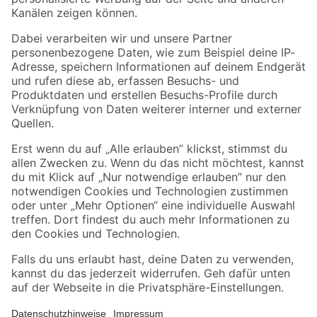
Folge uns
Zahlungsarten
Versandarten
Sicher einkaufen
Jetzt die toom-App herunterladen
Alle Preisangaben in EUR inkl. gesetzl. MwSt.. Die dargestellten Angebote sind unter
Umständen nicht in allen Märkten verfügbar. Die angegebenen Verfügbarkeiten beziehen
sich auf den unter "Mein Markt" ausgewählten toom Baumarkt. Alle Angebote und
Produkte nur solange der Vorrat reicht.