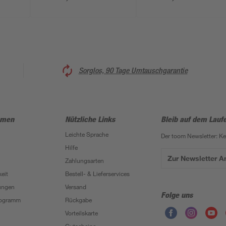
150 x 255 cm
255 cm
Sorglos, 90 Tage Umtauschgarantie
hmen
Nützliche Links
Bleib auf dem Lauf
Leichte Sprache
Der toom Newsletter: K
Hilfe
Zur Newsletter 
Zahlungsarten
eit
Bestell- & Lieferservices
ungen
Versand
Folge uns
Programm
Rückgabe
Vorteilskarte