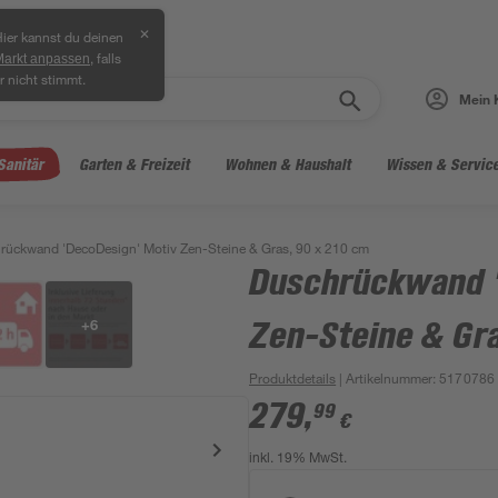
✕
ier kannst du deinen
, falls
Markt anpassen
r nicht stimmt.
Mein 
Sanitär
Garten & Freizeit
Wohnen & Haushalt
Wissen & Servic
rückwand 'DecoDesign' Motiv Zen-Steine & Gras, 90 x 210 cm
Duschrückwand '
+
6
Zen-Steine & Gra
Produktdetails
| Artikelnummer
:
5170786
279
,
99
€
inkl. 19% MwSt.