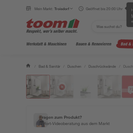
Mein Markt:
Troisdorf
Geöffnet bis 20:00 Uhr
H
e
Werkstatt & Maschinen
Bauen & Renovieren
Bad & 
/
Bad & Sanitär
/
Duschen
/
Duschrückwände
/
Dusch
Fragen zum Produkt?
Sofort-Videoberatung aus dem Markt