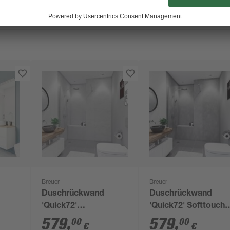
Breuer
Breuer
Duschrückwand
Duschrückwand
'Quick72'
'Quick72' Softtouch
iß
Marmoroptik grau
Betonoptik grau 150
579
,
579
,
00
00
€
€