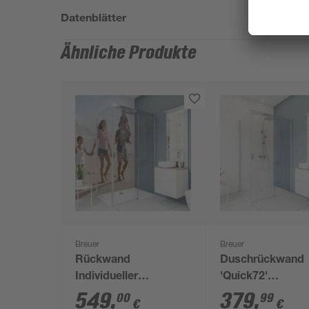
Datenblätter
Ähnliche Produkte
Breuer
Breuer
Rückwand
Duschrückwand
Individueller
'Quick72'
Fotodruck,
Marmoroptik we
549
,
379
,
00
99
€
€