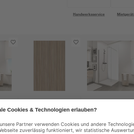
Handwerksservice
Mietgerät
Breuer
Schulte
Duschrückwand
Duschrückwand-
tiv
'Scandi' vertikal
Erweiterung
s, 90
Holzoptik 100 x 210
'DecoDesign' weiß, 
349
,
199
,
99
99
€
€