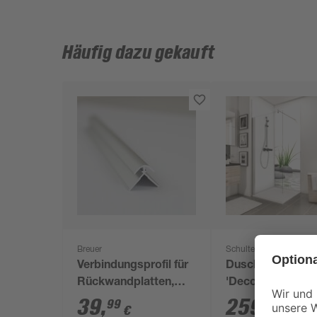
Häufig dazu gekauft
Breuer
Schulte
Verbindungsprofil für
Duschrückwand
Rückwandplatten,
'DecoDesign' Mo
Ecke außen, alu silber
Zen-Steine & Gra
39
,
259
,
99
99
€
€