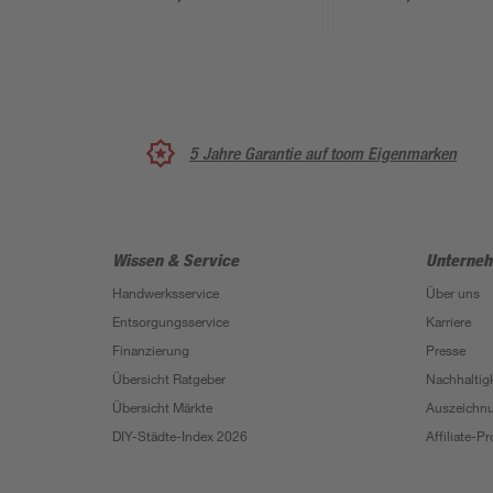
Hochglanz, 100 x 255
100 x 210 cm
cm
5 Jahre Garantie auf toom Eigenmarken
Wissen & Service
Unterne
Handwerksservice
Über uns
Entsorgungsservice
Karriere
Finanzierung
Presse
Übersicht Ratgeber
Nachhaltigk
Übersicht Märkte
Auszeichn
DIY-Städte-Index 2026
Affiliate-