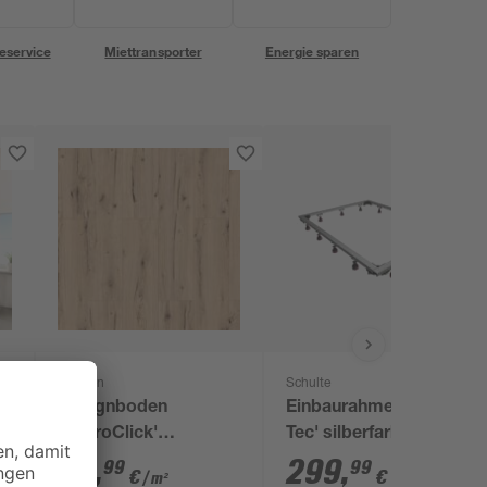
eservice
Miettransporter
Energie sparen
Classen
Schulte
Designboden
Einbaurahmen 'DWM-
'HydroClick'
Tec' silberfarben 70-
90
Graueiche
120 x 70-180 cm
23
,
299
,
99
99
€
€
/ m²