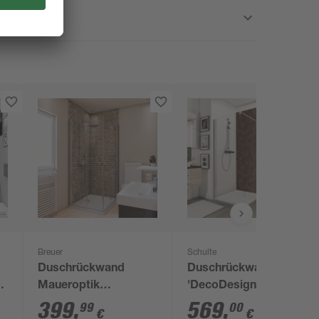
Breuer
Schulte
Duschrückwand
Duschrückwand
Maueroptik
'DecoDesign' Metall
 x
grau/beige 100 x 255
Rosteffekt 150 x 255
399
,
569
,
99
00
€
€