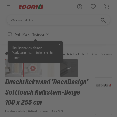
Mein Markt:
Troisdorf
✕
Hier kannst du deinen
, falls er nicht
Markt anpassen
/
Bad & Sanitär
/
Duschen
/
Duschrückwände
/
Duschrückwand 'De
stimmt.
+
6
Duschrückwand 'DecoDesign'
Softtouch Kalkstein-Beige
100 x 255 cm
Produktdetails
| Artikelnummer
:
5172763