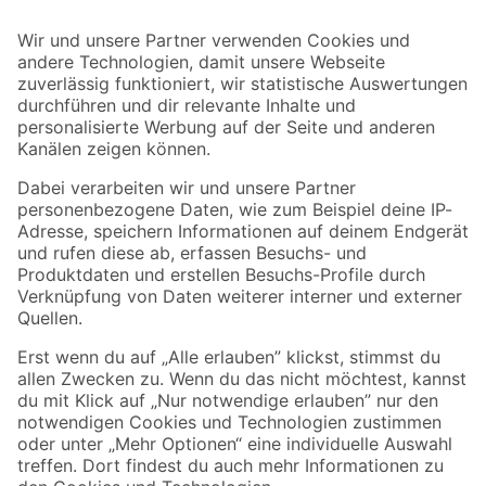
Bleib auf dem Laufenden mit unserem Newsletter
Der toom Newsletter: Keine Angebote und Aktionen mehr verpassen!
Zur Newsletter Anmeldung
Folge uns
Zahlungsarten
Versandarten
Sicher einkaufen
Jetzt die toom-App herunterladen