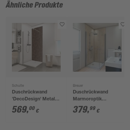
Ähnliche Produkte
Schulte
Breuer
Duschrückwand
Duschrückwand
'DecoDesign' Metall
Marmoroptik
Rosteffekt 150 x 255
sandfarben 100 x 255
569
,
379
,
00
99
€
€
cm
cm