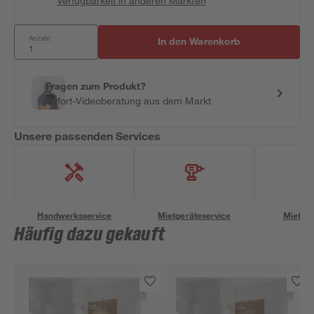
Verfügbarkeit in anderen Märkten
Anzahl:
In den Warenkorb
Fragen zum Produkt?
Sofort-Videoberatung aus dem Markt
Unsere passenden Services
Handwerksservice
Mietgeräteservice
Miettra
Häufig dazu gekauft