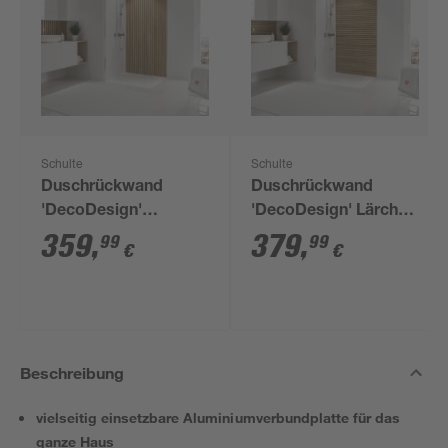
Schulte
Schulte
Duschrückwand
Duschrückwand
'DecoDesign'
'DecoDesign' Lärche
holzoptik 100 x 210
Japandi 100 x 210 cm
359
,
379
,
99
99
€
€
cm
Beschreibung
vielseitig einsetzbare Aluminiumverbundplatte für das
ganze Haus