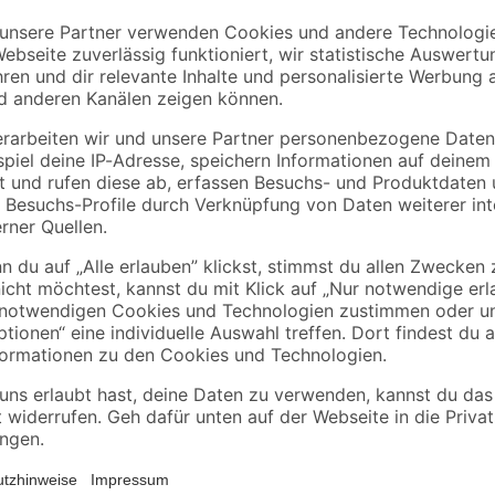
'Nero' wandhängend
Befestigung S 8 RD
schwarz
80 2 Stück
12
,
4
,
49
09
€
€
Badmodernisierung leicht gemach
Dusche ersetzen, oder deinem al
Glanz verleihen möchtest, mit die
Handumdrehen! Die pflegeleichten
verschiedenen Designs erhältlich
Küche, einsetzbar. Außerdem haben
weshalb sie auch für den Außenber
Schutzschicht macht die Aluminiu
Sandwichtechnologie sind die Rüc
einem schwarzen Polyethylen-Kern,
beschichtet ist. Die Bearbeitung k
Metallbearbeitungsmaschinen erfol
grundierter Gipskartonplatte. Es
mm und 1500 x 2550 mm gewählt w