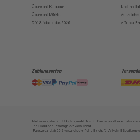
Übersicht Ratgeber
Nachhaltigk
Übersicht Märkte
Auszeichn
DIY-Städte-Index 2026
Affiliate-
Zahlungsarten
Versanda
Alle Preisangaben in EUR inkl. gesetzl. MwSt.. Die dargestellten Angebote 
und Produkte nur solange der Vorrat reicht.
*Paketversand ab 59 € versandkostenfrei, gilt nicht für Artikel mit Speditionsv