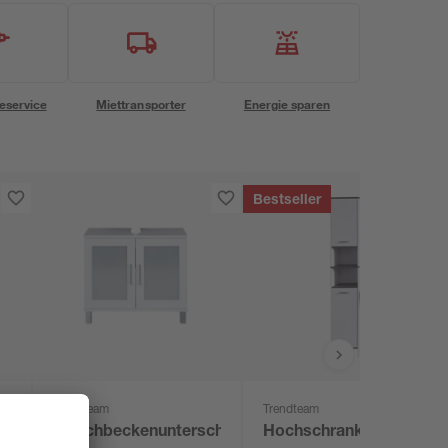
eservice
Miettransporter
Energie sparen
Bestseller
Trendteam
Trendteam
Waschbeckenunterschrank
Hochschrank