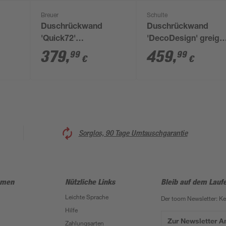
Breuer
Schulte
Duschrückwand
Duschrückwand
'Quick72'
'DecoDesign' greige
Marmoroptik weiß
100 x 255 cm
379
,
459
,
99
99
€
€
255
100 x 210 cm
Sorglos, 90 Tage Umtauschgarantie
hmen
Nützliche Links
Bleib auf dem Lauf
Leichte Sprache
Der toom Newsletter: K
Hilfe
Zur Newsletter 
Zahlungsarten