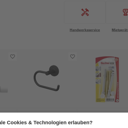
Handwerksservice
Mietgerät
Lenz
Fischer
asso'
Toilettenpapierhalter
fischer WC-