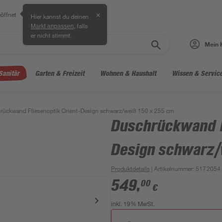
öffnet
✕
Hier kannst du deinen
, falls
Markt anpassen
er nicht stimmt.
Mein 
Sanitär
Garten & Freizeit
Wohnen & Haushalt
Wissen & Servic
rückwand Fliesenoptik Orient-Design schwarz/weiß 150 x 255 cm
Duschrückwand F
Design schwarz/
Produktdetails
| Artikelnummer
:
5172054
549
,
00
€
inkl. 19% MwSt.