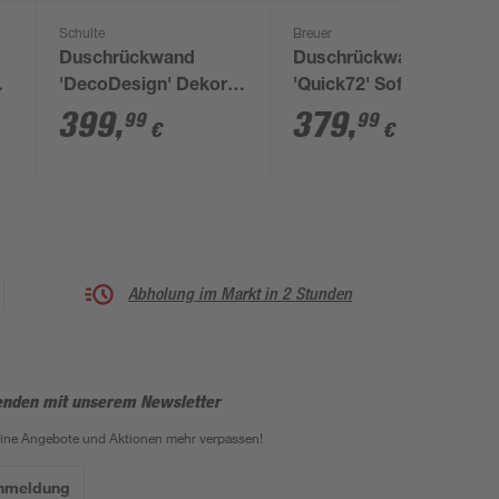
Schulte
Breuer
Duschrückwand
Duschrückwand
'DecoDesign' Dekor
'Quick72' Softtouch
Putzoptik-Beige 100 x
Betonoptik grau 100 x
399
,
379
,
99
99
€
€
255 cm
210 cm
Abholung im Markt in 2 Stunden
enden mit unserem Newsletter
eine Angebote und Aktionen mehr verpassen!
Anmeldung