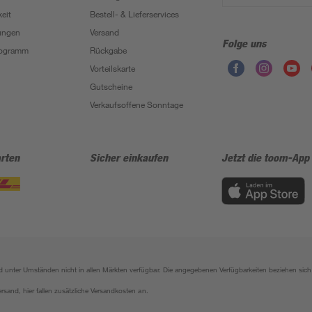
eit
Bestell- & Lieferservices
ungen
Versand
Folge uns
Programm
Rückgabe
Vorteilskarte
Gutscheine
Verkaufsoffene Sonntage
rten
Sicher einkaufen
Jetzt die toom-App
sind unter Umständen nicht in allen Märkten verfügbar. Die angegebenen Verfügbarkeiten beziehen s
ersand, hier fallen zusätzliche Versandkosten an.