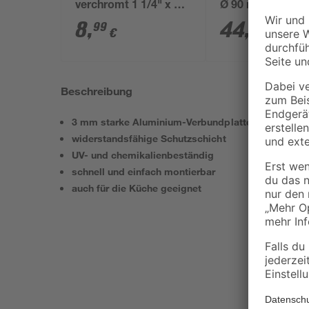
verchromt 1 1/4" x 32
Ø 90 mm
mm
8
,
44
,
99
99
€
€
Beschreibung
3 mm starke Aluminium-Verbundplatte
widerstandsfähige Schutzschicht
UV- und chemikalienbeständig
schnell und einfach montierbar
auch für die Küche geeignet