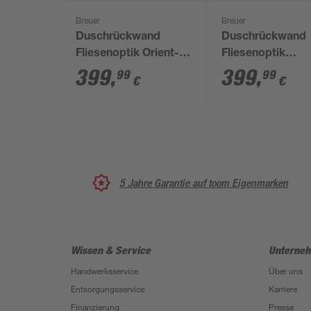
Breuer
Breuer
Duschrückwand
Duschrückwand
Fliesenoptik Orient-
Fliesenoptik
Design schwarz/weiß
Marokko-Design
399
,
399
,
99
99
€
€
100 x 255 cm
grau/weiß 100 x 
cm
5 Jahre Garantie auf toom Eigenmarken
Wissen & Service
Unterne
Handwerksservice
Über uns
Entsorgungsservice
Karriere
Finanzierung
Presse