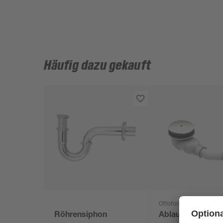
Häufig dazu gekauft
Ottofond
Röhrensiphon
Ablaufgarnitur 'T