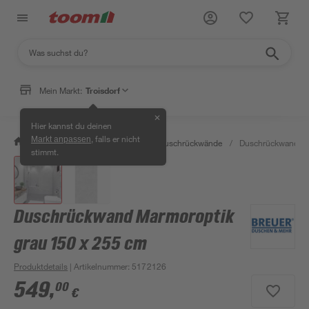
Mein Markt:
Troisdorf
✕
Hier kannst du deinen
, falls er nicht
Markt anpassen
/
Bad & Sanitär
/
Duschen
/
Duschrückwände
/
Duschrückwand Ma
stimmt.
Duschrückwand Marmoroptik
grau 150 x 255 cm
Produktdetails
| Artikelnummer
:
5172126
549
,
00
€