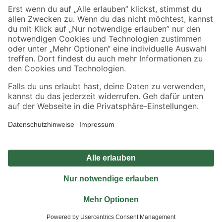
Sicher einkaufen
Jetzt die toom-App herunterladen
Alle Preisangaben in EUR inkl. gesetzl. MwSt.. Die dargestellten Angebote sind unter
Umständen nicht in allen Märkten verfügbar. Die angegebenen Verfügbarkeiten beziehen
sich auf den unter "Mein Markt" ausgewählten toom Baumarkt. Alle Angebote und
Produkte nur solange der Vorrat reicht.
*Paketversand ab 59 € versandkostenfrei, gilt nicht für Artikel mit Speditionsversand, hier
fallen zusätzliche Versandkosten an.
Datenschutz
Privatsphäre
Impressum
AGB
Nutzungsbedingungen
Widerrufsrecht
Vertrag widerrufen
Barrierefreiheit
© 2026 toom Baumarkt GmbH