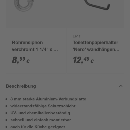
Lenz
Röhrensiphon
Toilettenpapierhalter
verchromt 1 1/4" x 32
'Nero' wandhängend
mm
schwarz
8
,
12
,
99
49
€
€
Beschreibung
3 mm starke Aluminium-Verbundplatte
widerstandsfähige Schutzschicht
UV- und chemikalienbeständig
schnell und einfach montierbar
auch für die Küche geeignet