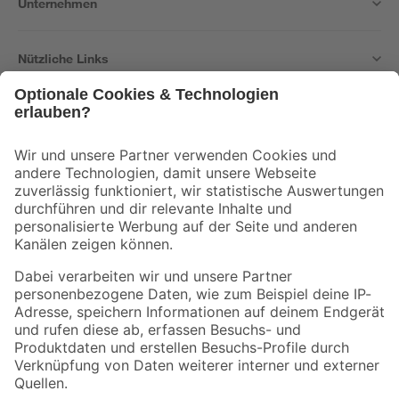
Unternehmen
Nützliche Links
Bleib auf dem Laufenden mit unserem Newsletter
Der toom Newsletter: Keine Angebote und Aktionen mehr verpassen!
Zur Newsletter Anmeldung
Folge uns
Zahlungsarten
Versandarten