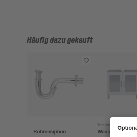
Häufig dazu gekauft
Trendteam
Röhrensiphon
Waschbeckenunt