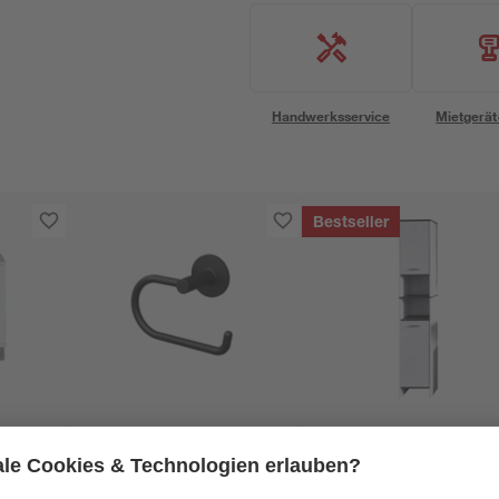
Handwerksservice
Mietgerät
Bestseller
Lenz
Trendteam
erschrank
Toilettenpapierhalter
Hochschrank