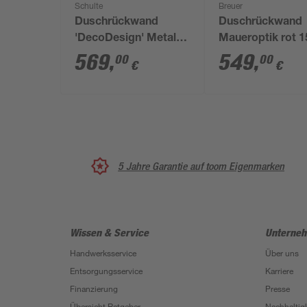
Schulte
Breuer
Duschrückwand
Duschrückwand
'DecoDesign' Metall
Maueroptik rot 1
Rosteffekt 150 x 255
255 cm
569
,
549
,
00
00
€
€
cm
5 Jahre Garantie auf toom Eigenmarken
Wissen & Service
Unterne
Handwerksservice
Über uns
Entsorgungsservice
Karriere
Finanzierung
Presse
Übersicht Ratgeber
Nachhaltigk