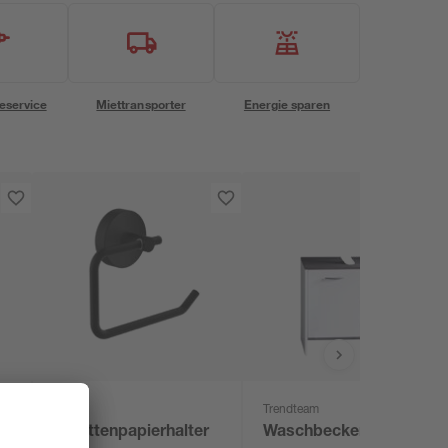
eservice
Miettransporter
Energie sparen
toom
Trendteam
Toilettenpapierhalter
Waschbeckenunterschr