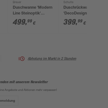
Breuer
Schulte
Duschwanne 'Modern
Duschrückwand
Line Steinoptik'
'DecoDesign' Dekor
Mineralguss
Putzoptik-Beige 100 x
499
,
399
,
99
99
€
€
5
steingrau 100 x 100 x
255 cm
4 cm
Abholung im Markt in 2 Stunden
enden mit unserem Newsletter
eine Angebote und Aktionen mehr verpassen!
Anmeldung