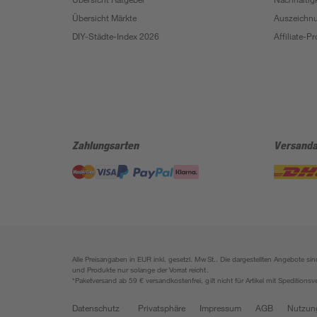
Übersicht Märkte
Auszeichn
DIY-Städte-Index 2026
Affiliate-
Zahlungsarten
Versanda
Alle Preisangaben in EUR inkl. gesetzl. MwSt.. Die dargestellten Angebote 
und Produkte nur solange der Vorrat reicht.
*Paketversand ab 59 € versandkostenfrei, gilt nicht für Artikel mit Speditionsv
Datenschutz
Privatsphäre
Impressum
AGB
Nutzun