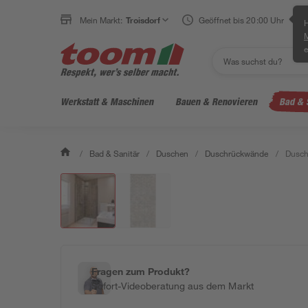
Mein Markt:
Troisdorf
Geöffnet bis 20:00 Uhr
H
e
Werkstatt & Maschinen
Bauen & Renovieren
Bad & 
/
Bad & Sanitär
/
Duschen
/
Duschrückwände
/
Dusch
Fragen zum Produkt?
Sofort-Videoberatung aus dem Markt