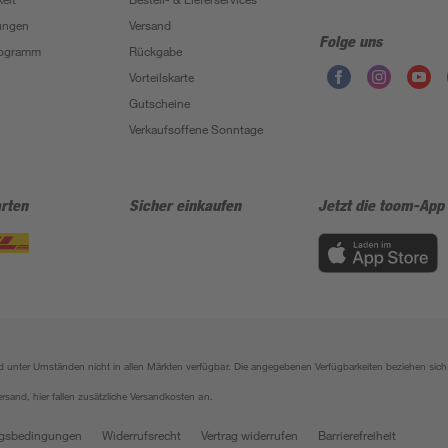
ungen
Versand
Folge uns
Programm
Rückgabe
Vorteilskarte
Gutscheine
Verkaufsoffene Sonntage
rten
Sicher einkaufen
Jetzt die toom-App
sind unter Umständen nicht in allen Märkten verfügbar. Die angegebenen Verfügbarkeiten beziehen s
ersand, hier fallen zusätzliche Versandkosten an.
gsbedingungen
Widerrufsrecht
Vertrag widerrufen
Barrierefreiheit