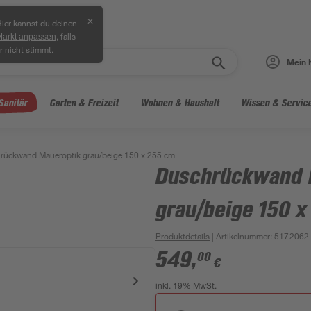
✕
ier kannst du deinen
, falls
Markt anpassen
r nicht stimmt.
Mein 
Sanitär
Garten & Freizeit
Wohnen & Haushalt
Wissen & Servic
rückwand Maueroptik grau/beige 150 x 255 cm
Duschrückwand 
grau/beige 150 
Produktdetails
| Artikelnummer
:
5172062
549
,
00
€
inkl. 19% MwSt.