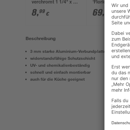
verchromt 1 1/4" x 32
'Florida' weiß 65 
mm
x 33 cm
8
,
69
,
99
99
€
€
Beschreibung
3 mm starke Aluminium-Verbundplatte
widerstandsfähige Schutzschicht
UV- und chemikalienbeständig
schnell und einfach montierbar
auch für die Küche geeignet