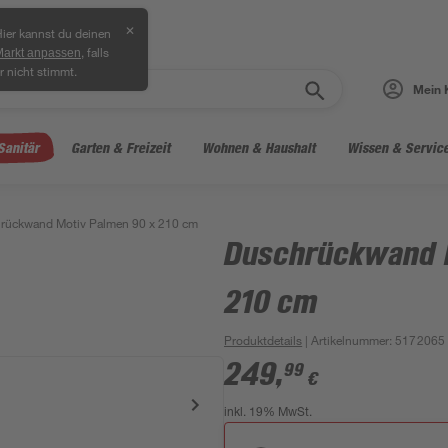
✕
ier kannst du deinen
, falls
Markt anpassen
r nicht stimmt.
Mein 
Sanitär
Garten & Freizeit
Wohnen & Haushalt
Wissen & Servic
rückwand Motiv Palmen 90 x 210 cm
Duschrückwand 
210 cm
Produktdetails
| Artikelnummer
:
5172065
249
,
99
€
inkl. 19% MwSt.