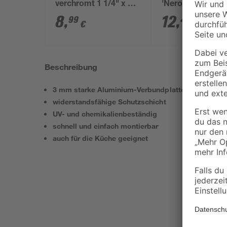
verchromt 1 1/4" x 32
'Nero' wandhän
mm
schwarz
8
,
12
,
99
49
€
€
Beschreibung
3 mm starke Aluminium-Verbundplatte
widerstandsfähige Schutzschicht
UV- und chemikalienbeständig
schnell und einfach montierbar
auch für die Küche geeignet