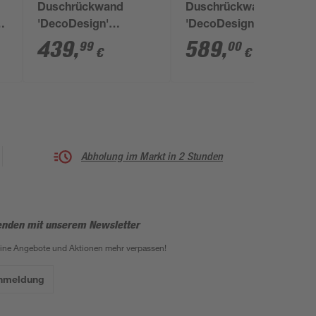
Duschrückwand
Duschrückwand
x
'DecoDesign'
'DecoDesign'
Softtouch Stein
Softtouch Stein
439
,
589
,
99
00
€
€
Beton-Grau, 100 x 255
Anthrazit, 150 x 255
cm
cm
Abholung im Markt in 2 Stunden
enden mit unserem Newsletter
eine Angebote und Aktionen mehr verpassen!
Anmeldung