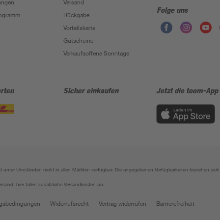
ungen
Versand
Folge uns
Programm
Rückgabe
Vorteilskarte
Gutscheine
Verkaufsoffene Sonntage
rten
Sicher einkaufen
Jetzt die toom-App
sind unter Umständen nicht in allen Märkten verfügbar. Die angegebenen Verfügbarkeiten beziehen s
ersand, hier fallen zusätzliche Versandkosten an.
gsbedingungen
Widerrufsrecht
Vertrag widerrufen
Barrierefreiheit