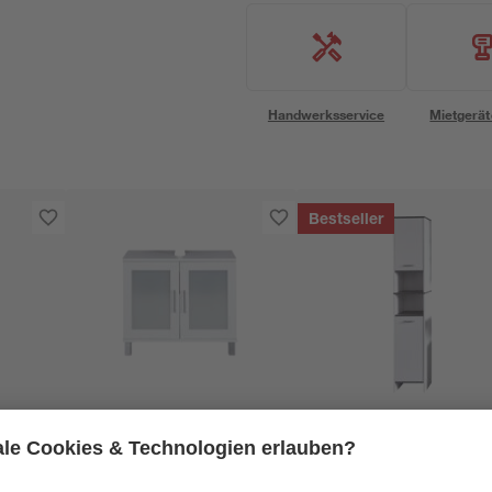
Handwerksservice
Mietgerät
Bestseller
Trendteam
Trendteam
lter
Waschbeckenunterschrank
Hochschrank