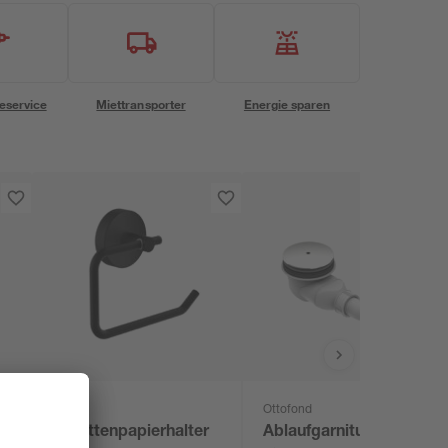
eservice
Miettransporter
Energie sparen
toom
Ottofond
Toilettenpapierhalter
Ablaufgarnitur 'Tasso'