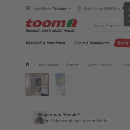
Mein Markt:
Troisdorf
Geöffnet bis 20:00 Uhr
H
e
Werkstatt & Maschinen
Bauen & Renovieren
Bad & 
/
Bad & Sanitär
/
Duschen
/
Duschrückwände
/
Dusch
Fragen zum Produkt?
Sofort-Videoberatung aus dem Markt