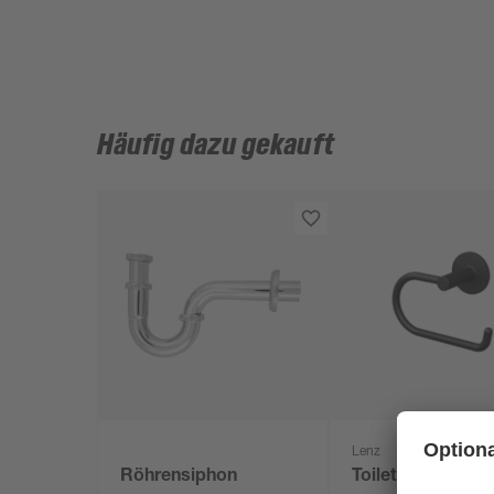
Häufig dazu gekauft
Lenz
Röhrensiphon
Toilettenpapierha