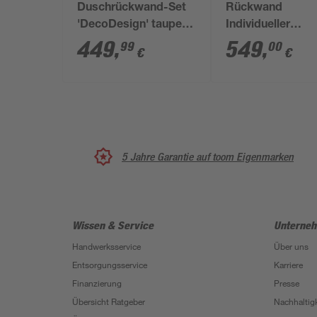
Duschrückwand-Set
Rückwand
'DecoDesign' taupe
Individueller
90 x 255 cm, 5-teilig
Fotodruck,
449
,
549
,
99
00
€
€
Hochglanz, 100 x
cm
5 Jahre Garantie auf toom Eigenmarken
Wissen & Service
Unterne
Handwerksservice
Über uns
Entsorgungsservice
Karriere
Finanzierung
Presse
Übersicht Ratgeber
Nachhaltigk