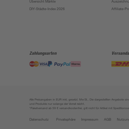
Übersicht Märkte
Auszeichn
DIY-Städte-Index 2026
Affiliate-
Zahlungsarten
Versanda
Alle Preisangaben in EUR inkl. gesetzl. MwSt.. Die dargestellten Angebote 
und Produkte nur solange der Vorrat reicht.
*Paketversand ab 59 € versandkostenfrei, gilt nicht für Artikel mit Speditionsv
Datenschutz
Privatsphäre
Impressum
AGB
Nutzun