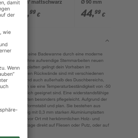
'Rom' mattschwarz
Ø 90 mm
24
,
44
,
99
99
€
€
t - egal, ob du eine Badewanne durch eine moderne
ten Bad ganz ohne aufwendige Stemmarbeiten neuen
sen Rückwandplatten gelingt dein Vorhaben im
n und fugenfreien Rückwände sind mit verschiedenen
m erhältlich und auch außerhalb des Duschbereichs,
ußerdem haben sie eine Temperaturbeständigkeit von -50
den Außenbereich geeignet sind. Eine widerstandsfähige
m-Verbundplatten besonders pflegeleicht. Aufgrund der
kwände sehr formstabil und plan. Sie bestehen aus
 der beidseitig mit 0,3 mm starken Aluminiumplatten
ann individuell vor Ort mit herkömmlichen Holz- und
gen, die Montage direkt auf Fliesen oder Putz, oder auf