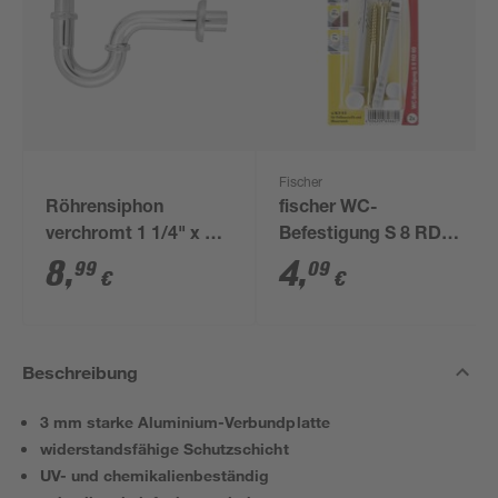
Fischer
Röhrensiphon
fischer WC-
verchromt 1 1/4" x 32
Befestigung S 8 RD
mm
80 2 Stück
8
,
4
,
99
09
€
€
Beschreibung
3 mm starke Aluminium-Verbundplatte
widerstandsfähige Schutzschicht
UV- und chemikalienbeständig