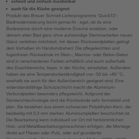
schnell und einfach montierbar
auch für die Küche geeignet
Produkt des Breuer Schnell-Lieferprogramms 'Quick72':
Badmodernisierung leicht gemacht - egal, ob du eine
Badewanne durch eine moderne Dusche ersetzen, oder
deinem alten Bad ganz ohne aufwendige Stemmarbeiten neuen
Glanz verleihen möchtest, mit diesen Rückwandplatten gelingt
dein Vorhaben im Handumdrehen! Die pflegeleichten und
fugenfreien Rückwände im Stein-, Marmor- oder Beton-Dekor
sind in verschiedenen Farben erhältlich und auch außerhalb
des Duschbereichs, bspw. in der Küche, einsetzbar. Außerdem
haben sie eine Temperaturbeständigkeit von -50 bis +80 °C,
weshalb sie auch für den Außenbereich geeignet sind. Eine
widerstandsfähige Schutzschicht macht die Aluminium-
Verbundplatten besonders pflegeleicht. Aufgrund der
Sandwichtechnologie sind die Rückwände sehr formstabil und
plan. Sie bestehen aus einem schwarzen Polyethylen-Kern, der
beidseitig mit 0,3 mm starken Aluminiumplatten beschichtet ist.
Die Bearbeitung kann individuell vor Ort mit herkömmlichen
Holz- und Metallbearbeitungsmaschinen erfolgen, die Montage
direkt auf Fliesen oder Putz, oder auf grundierter