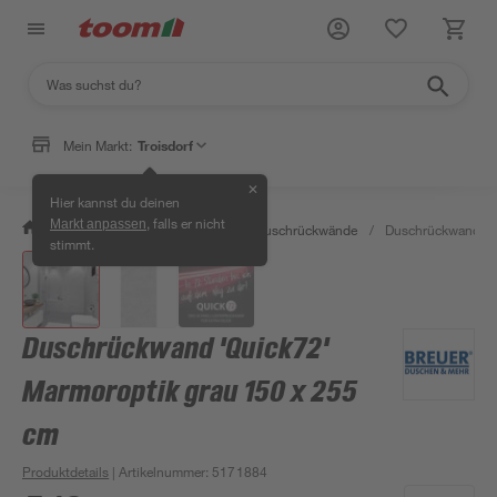
Mein Markt:
Troisdorf
✕
Hier kannst du deinen
, falls er nicht
Markt anpassen
/
Bad & Sanitär
/
Duschen
/
Duschrückwände
/
Duschrückwand 'Qu
stimmt.
Duschrückwand 'Quick72'
Marmoroptik grau 150 x 255
cm
Produktdetails
| Artikelnummer
:
5171884