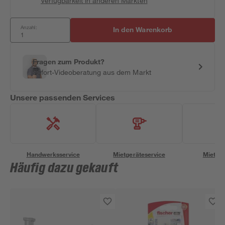
Verfügbarkeit in anderen Märkten
Anzahl:
In den Warenkorb
Fragen zum Produkt?
Sofort-Videoberatung aus dem Markt
Unsere passenden Services
Handwerksservice
Mietgeräteservice
Miettra
Häufig dazu gekauft