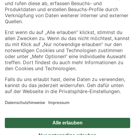
Zahlungsarten
Versandarten
Sicher einkaufen
Jetzt die toom-App herunterladen
Alle Preisangaben in EUR inkl. gesetzl. MwSt.. Die dargestellten Angebote sind unter
Umständen nicht in allen Märkten verfügbar. Die angegebenen Verfügbarkeiten beziehen
sich auf den unter "Mein Markt" ausgewählten toom Baumarkt. Alle Angebote und
Produkte nur solange der Vorrat reicht.
*Paketversand ab 59 € versandkostenfrei, gilt nicht für Artikel mit Speditionsversand, hier
fallen zusätzliche Versandkosten an.
Datenschutz
Privatsphäre
Impressum
AGB
Nutzungsbedingungen
Widerrufsrecht
Vertrag widerrufen