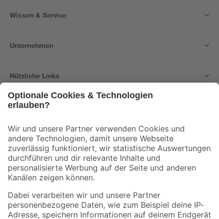
Wissen & Service
Unternehmen
Nützliche Links
Bleib auf dem Laufenden mit unserem Newsletter
Der toom Newsletter: Keine Angebote und Aktionen mehr verpassen!
Zur Newsletter Anmeldung
Folge uns