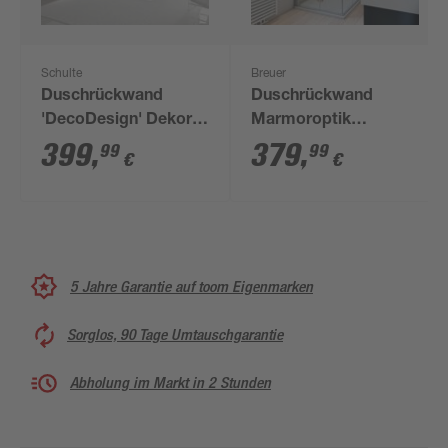
Schulte
Breuer
Duschrückwand
Duschrückwand
'DecoDesign' Dekor
Marmoroptik
Putzoptik-Beige 100 x
sandfarben 100 x 255
399
,
379
,
99
99
€
€
255 cm
cm
5 Jahre Garantie auf toom Eigenmarken
Sorglos, 90 Tage Umtauschgarantie
Abholung im Markt in 2 Stunden