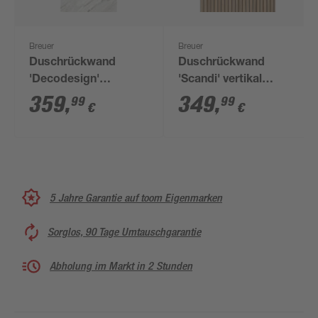
Breuer
Breuer
Duschrückwand
Duschrückwand
'Decodesign'
'Scandi' vertikal
marmorfarben 100 x
Holzoptik 100 x 210
359
,
349
,
99
99
€
€
210 cm
cm
5 Jahre Garantie auf toom Eigenmarken
Sorglos, 90 Tage Umtauschgarantie
Abholung im Markt in 2 Stunden