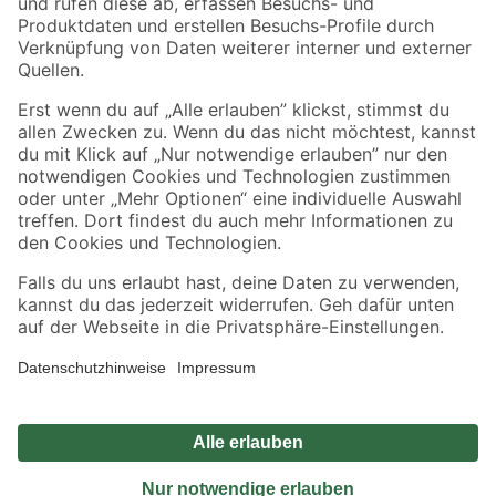
Sicher einkaufen
Jetzt die toom-App herunterladen
Alle Preisangaben in EUR inkl. gesetzl. MwSt.. Die dargestellten Angebote sind unter
Umständen nicht in allen Märkten verfügbar. Die angegebenen Verfügbarkeiten beziehen
sich auf den unter "Mein Markt" ausgewählten toom Baumarkt. Alle Angebote und
Produkte nur solange der Vorrat reicht.
*Paketversand ab 59 € versandkostenfrei, gilt nicht für Artikel mit Speditionsversand, hier
fallen zusätzliche Versandkosten an.
Datenschutz
Privatsphäre
Impressum
AGB
Nutzungsbedingungen
Widerrufsrecht
Vertrag widerrufen
Barrierefreiheit