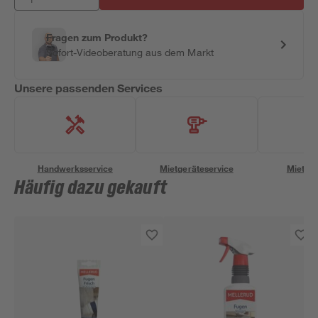
Fragen zum Produkt?
Sofort-Videoberatung aus dem Markt
Unsere passenden Services
Handwerksservice
Mietgeräteservice
Miettra
Häufig dazu gekauft