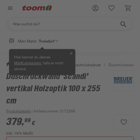
Mein Markt:
Troisdorf
✕
Hier kannst du deinen
, falls er nicht
Markt anpassen
/
Bad & Sanitär
/
Duschen
/
Duschrückwände
/
Duschrückwand 'Sc
stimmt.
Duschrückwand 'Scandi'
vertikal Holzoptik 100 x 255
cm
Produktdetails
| Artikelnummer
:
5172288
379
,
99
€
inkl. 19% MwSt.