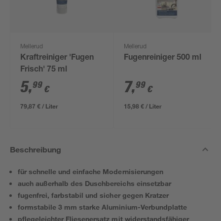
Mellerud
Mellerud
Kraftreiniger 'Fugen
Fugenreiniger 500 ml
Frisch' 75 ml
5
,
7
,
99
99
€
€
79,87 € / Liter
15,98 € / Liter
Beschreibung
für schnelle und einfache Modernisierungen
auch außerhalb des Duschbereichs einsetzbar
fugenfrei, farbstabil und sicher gegen Kratzer
formstabile 3 mm starke Aluminium-Verbundplatte
pflegeleichter Fliesenersatz mit widerstandsfähiger