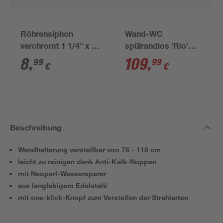
Röhrensiphon
Wand-WC
verchromt 1 1/4" x 32
spülrandlos 'Rio'
mm
inklusive WC-Sitz
8
,
109
,
99
99
€
€
weiß
Beschreibung
Wandhalterung verstellbar von 78 - 118 cm
leicht zu reinigen dank Anti-Kalk-Noppen
mit Neoperl-Wassersparer
aus langlebigem Edelstahl
mit one-klick-Knopf zum Verstellen der Strahlarten