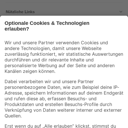
Nützliche Links
Bleib auf dem Laufenden mit unserem Newsletter
Der toom Newsletter: Keine Angebote und Aktionen mehr verpassen!
Zur Newsletter Anmeldung
Folge uns
Zahlungsarten
Versandarten
Sicher einkaufen