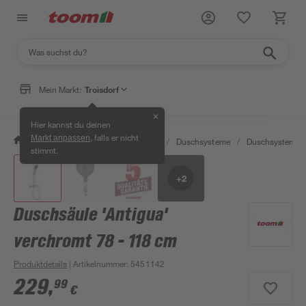
Mein Markt:
Troisdorf
✕
Hier kannst du deinen
, falls er nicht
Markt anpassen
/
Bad & Sanitär
/
Badarmaturen
/
Duschsysteme
/
Duschsysteme
stimmt.
+
2
Duschsäule 'Antigua'
verchromt 78 - 118 cm
Produktdetails
| Artikelnummer
:
5451142
229
,
99
€