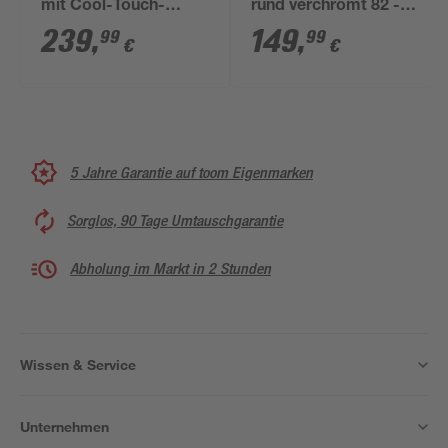
mit Cool-Touch-
rund verchromt 82 -
Armatur
131 cm
239
,
149
,
99
99
€
€
5 Jahre Garantie auf toom Eigenmarken
Sorglos, 90 Tage Umtauschgarantie
Abholung im Markt in 2 Stunden
Wissen & Service
Unternehmen