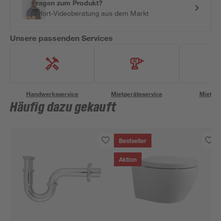
Fragen zum Produkt?
Sofort-Videoberatung aus dem Markt
Unsere passenden Services
Handwerksservice
Mietgeräteservice
Miettra
Häufig dazu gekauft
Bestseller
Aktion