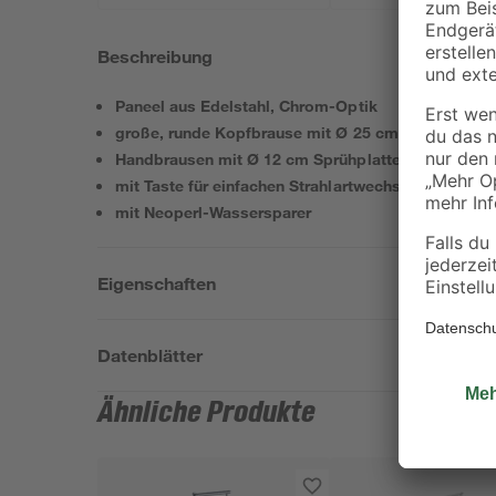
Beschreibung
Paneel aus Edelstahl, Chrom-Optik
große, runde Kopfbrause mit Ø 25 cm, optimale Wa
Handbrausen mit Ø 12 cm Sprühplatte und 4 Strahl
mit Taste für einfachen Strahlartwechsel
mit Neoperl-Wassersparer
Eigenschaften
Datenblätter
Ähnliche Produkte