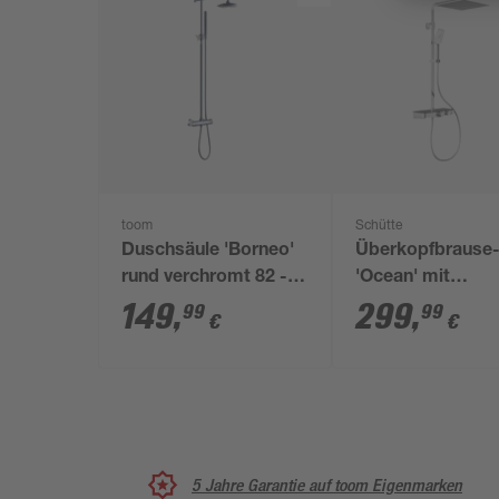
toom
Schütte
Duschsäule 'Borneo'
Überkopfbrause
rund verchromt 82 -
'Ocean' mit
131 cm
integrierter
149
,
299
,
99
99
€
€
Thermostat-
Duscharmatur c
anthrazit
5 Jahre Garantie auf toom Eigenmarken