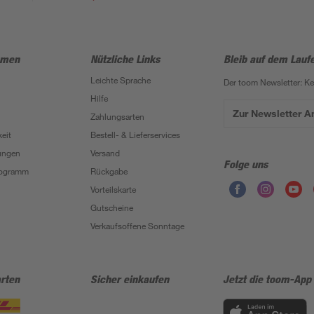
hmen
Nützliche Links
Bleib auf dem Lauf
Leichte Sprache
Der toom Newsletter: K
Hilfe
Zur Newsletter 
Zahlungsarten
eit
Bestell- & Lieferservices
ungen
Versand
Folge uns
Programm
Rückgabe
Vorteilskarte
Gutscheine
Verkaufsoffene Sonntage
rten
Sicher einkaufen
Jetzt die toom-App