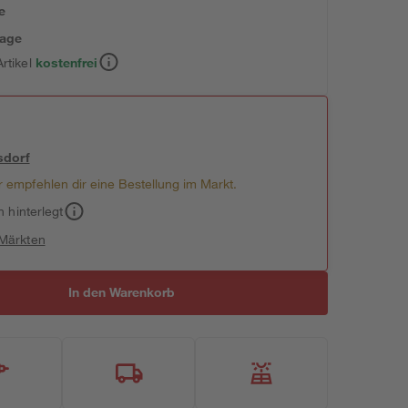
e
tage
rtikel
kostenfrei
sdorf
 empfehlen dir eine Bestellung im Markt.
h hinterlegt
 Märkten
In den Warenkorb