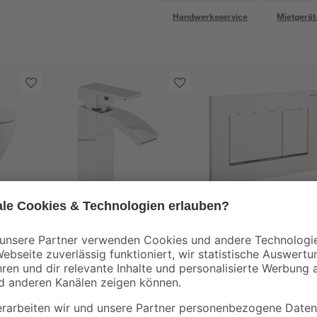
Handwerksservice
Mietgerät
Schütte
Geberit
Waschtischarmatur
Betätigungsplatte fü
'Cascata'
Spülkästen
z
chromfarben
"Sigma30" weiß
79
,
74
,
99
99
€
€