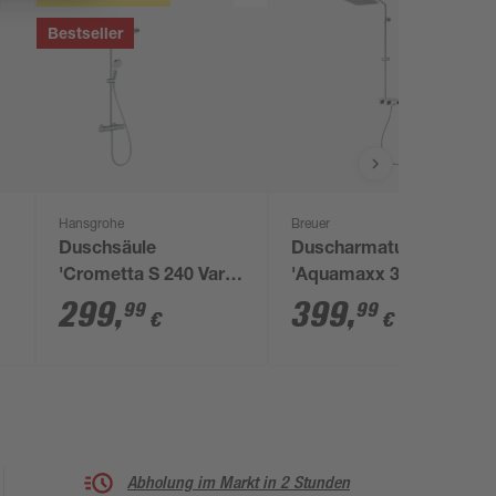
Bestseller
Hansgrohe
Breuer
Duschsäule
Duscharmatur
'Crometta S 240 Varia'
'Aquamaxx 340' mit
mit Thermostat
Glasablage,
299
,
399
,
99
99
€
€
Thermostat, eckige
Kopfbrause
Abholung im Markt in 2 Stunden