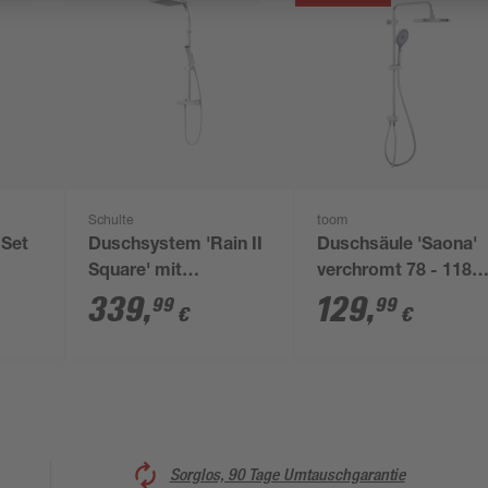
Schulte
toom
-Set
Duschsystem 'Rain II
Duschsäule 'Saona'
Square' mit
verchromt 78 - 118
Thermostat, eckig,
cm
339
,
129
,
99
99
€
€
100 cm
hrom,
Sorglos, 90 Tage Umtauschgarantie