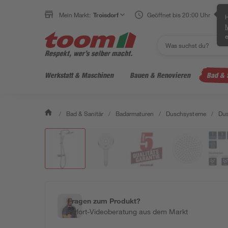
Mein Markt:
Troisdorf
Geöffnet bis 20:00 Uhr
H
e
Werkstatt & Maschinen
Bauen & Renovieren
Bad & 
/
Bad & Sanitär
/
Badarmaturen
/
Duschsysteme
/
Du
Fragen zum Produkt?
Sofort-Videoberatung aus dem Markt