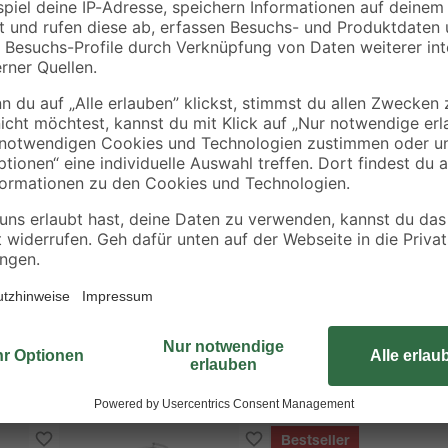
sserverteilung mit Wellnessfaktor
arten
Bestseller