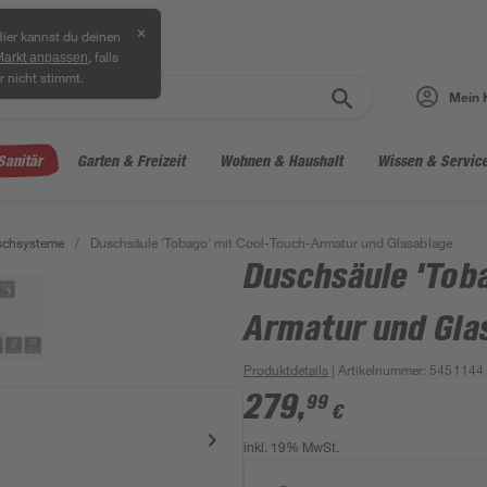
✕
ier kannst du deinen
, falls
Markt anpassen
r nicht stimmt.
Mein 
Sanitär
Garten & Freizeit
Wohnen & Haushalt
Wissen & Servic
schsysteme
/
Duschsäule 'Tobago' mit Cool-Touch-Armatur und Glasablage
Duschsäule 'Tob
Armatur und Gla
Produktdetails
| Artikelnummer
:
5451144
279
,
99
€
inkl. 19% MwSt.