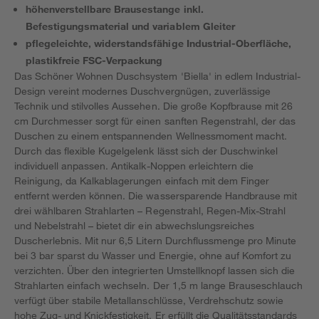
höhenverstellbare Brausestange inkl.
Befestigungsmaterial und variablem Gleiter
pflegeleichte, widerstandsfähige Industrial-Oberfläche,
plastikfreie FSC-Verpackung
Das Schöner Wohnen Duschsystem 'Biella' in edlem Industrial-
Design vereint modernes Duschvergnügen, zuverlässige
Technik und stilvolles Aussehen. Die große Kopfbrause mit 26
cm Durchmesser sorgt für einen sanften Regenstrahl, der das
Duschen zu einem entspannenden Wellnessmoment macht.
Durch das flexible Kugelgelenk lässt sich der Duschwinkel
individuell anpassen. Antikalk-Noppen erleichtern die
Reinigung, da Kalkablagerungen einfach mit dem Finger
entfernt werden können. Die wassersparende Handbrause mit
drei wählbaren Strahlarten – Regenstrahl, Regen-Mix-Strahl
und Nebelstrahl – bietet dir ein abwechslungsreiches
Duscherlebnis. Mit nur 6,5 Litern Durchflussmenge pro Minute
bei 3 bar sparst du Wasser und Energie, ohne auf Komfort zu
verzichten. Über den integrierten Umstellknopf lassen sich die
Strahlarten einfach wechseln. Der 1,5 m lange Brauseschlauch
verfügt über stabile Metallanschlüsse, Verdrehschutz sowie
hohe Zug- und Knickfestigkeit. Er erfüllt die Qualitätsstandards