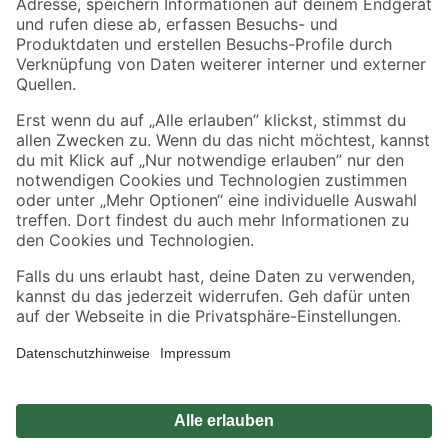
Zahlungsarten
Versandarten
Sicher einkaufen
Jetzt die toom-App herunterladen
Alle Preisangaben in EUR inkl. gesetzl. MwSt.. Die dargestellten Angebote sind unter
Umständen nicht in allen Märkten verfügbar. Die angegebenen Verfügbarkeiten beziehen
sich auf den unter "Mein Markt" ausgewählten toom Baumarkt. Alle Angebote und
Produkte nur solange der Vorrat reicht.
*Paketversand ab 59 € versandkostenfrei, gilt nicht für Artikel mit Speditionsversand, hier
fallen zusätzliche Versandkosten an.
Datenschutz
Privatsphäre
Impressum
AGB
Nutzungsbedingungen
Widerrufsrecht
Vertrag widerrufen