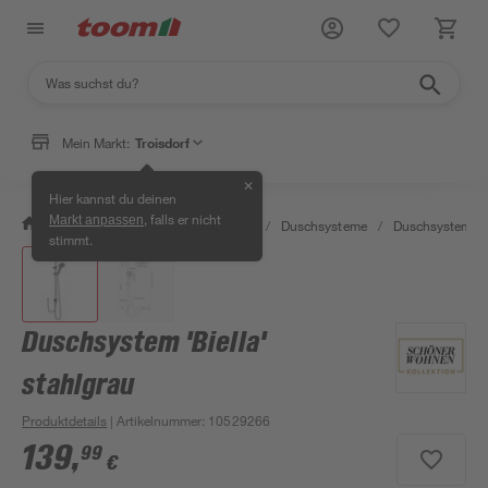
Mein Markt:
Troisdorf
✕
Hier kannst du deinen
, falls er nicht
Markt anpassen
/
Bad & Sanitär
/
Badarmaturen
/
Duschsysteme
/
Duschsysteme
stimmt.
Duschsystem 'Biella'
stahlgrau
Produktdetails
| Artikelnummer
:
10529266
139
,
99
€