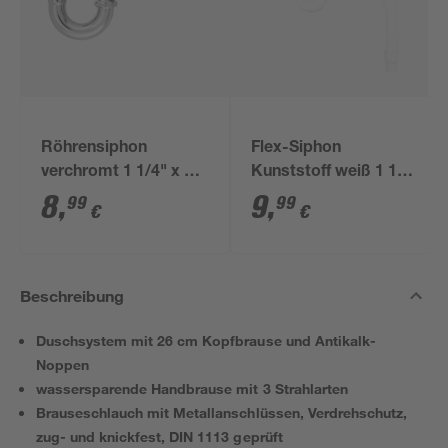
Röhrensiphon
Flex-Siphon
verchromt 1 1/4" x 32
Kunststoff weiß 1 1/2'
mm
x 40/50 mm
8
,
9
,
99
99
€
€
Beschreibung
Duschsystem mit 26 cm Kopfbrause und Antikalk-
Noppen
wassersparende Handbrause mit 3 Strahlarten
Brauseschlauch mit Metallanschlüssen, Verdrehschutz,
zug- und knickfest, DIN 1113 geprüft