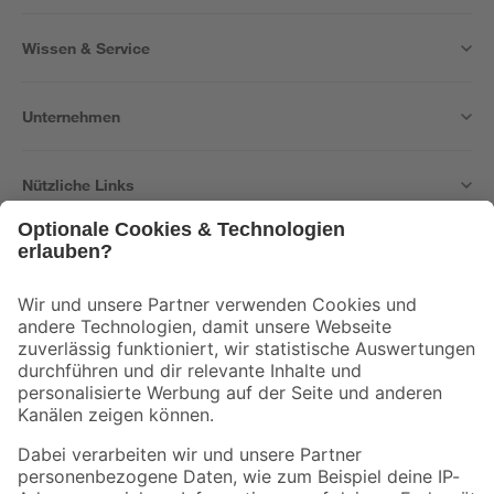
Wissen & Service
Unternehmen
Nützliche Links
Bleib auf dem Laufenden mit unserem Newsletter
Der toom Newsletter: Keine Angebote und Aktionen mehr verpassen!
Zur Newsletter Anmeldung
Folge uns