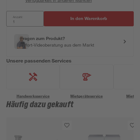
Verfügbarkeit in anderen Märkten
Anzahl:
In den Warenkorb
Fragen zum Produkt?
Sofort-Videoberatung aus dem Markt
Unsere passenden Services
Handwerksservice
Mietgeräteservice
Miettra
Häufig dazu gekauft