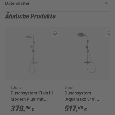
Datenblätter
Ähnliche Produkte
Schulte
Breuer
Duschsystem 'Rain III
Duschsystem
Modern Plus' mit
'Aquamaxx 310'
Thermostat, rund, 110
chromfarben mit
379
,
517
,
99
99
€
€
cm
Thermostat, runde