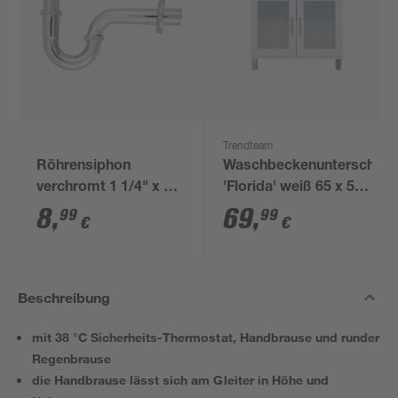
Trendteam
Röhrensiphon
Waschbeckenunterschran
verchromt 1 1/4" x 32
'Florida' weiß 65 x 56
mm
x 33 cm
8
,
69
,
99
99
€
€
Beschreibung
mit 38 °C Sicherheits-Thermostat, Handbrause und runder
Regenbrause
die Handbrause lässt sich am Gleiter in Höhe und