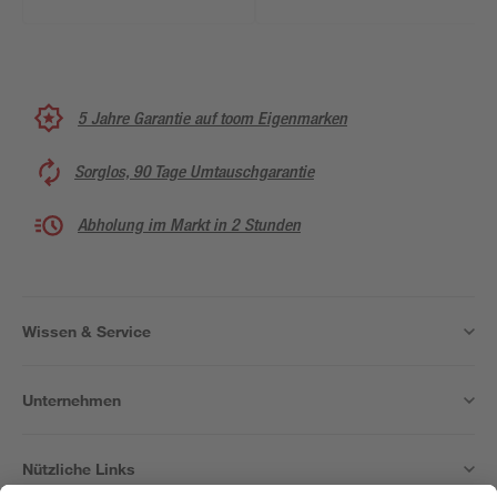
Kopfbrause
5 Jahre Garantie auf toom Eigenmarken
Sorglos, 90 Tage Umtauschgarantie
Abholung im Markt in 2 Stunden
Wissen & Service
Unternehmen
Nützliche Links