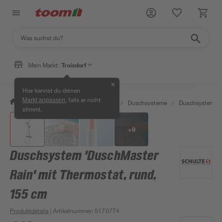
Mein Markt:
Troisdorf
✕
Hier kannst du deinen
, falls er nicht
Markt anpassen
/
Bad & Sanitär
/
Badarmaturen
/
Duschsysteme
/
Duschsysteme
stimmt.
+
9
Duschsystem 'DuschMaster
Rain' mit Thermostat, rund,
155 cm
Produktdetails
| Artikelnummer
:
5170774