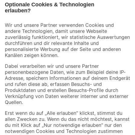
Bleib auf dem Laufenden mit unserem Newsletter
Der toom Newsletter: Keine Angebote und Aktionen mehr verpassen!
Zur Newsletter Anmeldung
Folge uns
Zahlungsarten
Versandarten
Sicher einkaufen
Jetzt die toom-App herunterladen