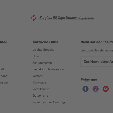
Sorglos, 90 Tage Umtauschgarantie
hmen
Nützliche Links
Bleib auf dem Lauf
Leichte Sprache
Der toom Newsletter: K
Hilfe
Zur Newsletter 
Zahlungsarten
eit
Bestell- & Lieferservices
ungen
Versand
Folge uns
Programm
Rückgabe
Vorteilskarte
Gutscheine
Verkaufsoffene Sonntage