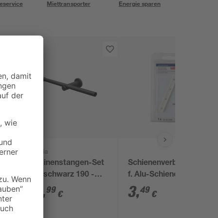
eservice
Miettransporter
Energie sparen
Gardinia
0
Gardinenstangen-Set
Schienenverbind.1lfg
n
'Sol' schwarz 190 -
f. Alu-Schiene weiss
340 cm
29
,
3
,
99
49
€
€