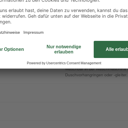
Produktdatenblatt
Das moderne, plakative Design in 
verleitet zum Wohlfühlen!
Pflegeleichtes textiles Gewebe, b
Ösenband, soliden Ösen und bes
Waschbar in der Waschmaschine b
Duschvorhangringen oder -gleiter. 