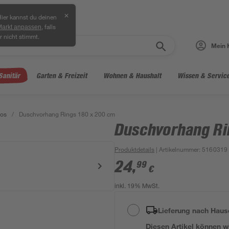
✕
ier kannst du deinen
, falls
Markt anpassen
r nicht stimmt.
Mein 
Sanitär
Garten & Freizeit
Wohnen & Haushalt
Wissen & Servic
los
/
Duschvorhang Rings 180 x 200 cm
Duschvorhang Ri
Produktdetails
| Artikelnummer
:
5160319
24
,
99
€
inkl. 19% MwSt.
Lieferung nach Haus
Diesen Artikel können wir