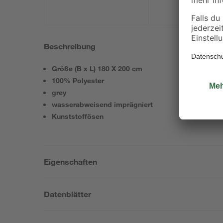
Beschreibung
Größe (B x L) 180 X 200 cm
100% Polyester
grey
wasserabweisend imprägniert
Kunststoffösen
Eigenschaften
Datenblätter