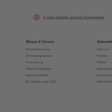
5 Jahre Garantie auf toom Eigenmarken
Wissen & Service
Unterne
Handwerksservice
Über uns
Entsorgungsservice
Karriere
Finanzierung
Presse
Übersicht Ratgeber
Nachhaltigk
Übersicht Märkte
Auszeichn
DIY-Städte-Index 2026
Affiliate-