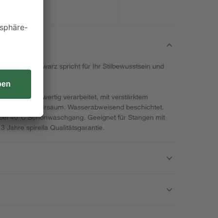
Grau und Schwarz spricht für Ihr Stilbewusstsein und
esonders hochwertig verarbeitet, mit verstärktem
chwertem Untersaum. Wasserabweisend beschichtet.
ei 40°C Schonwaschgang. Geeignet für Stangen mit
3 Jahre spirella Qualitätsgarantie.