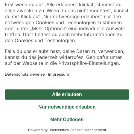
Sicher einkaufen
Jetzt die toom-App herunterladen
Alle Preisangaben in EUR inkl. gesetzl. MwSt.. Die dargestellten Angebote sind unter
Umständen nicht in allen Märkten verfügbar. Die angegebenen Verfügbarkeiten beziehen
sich auf den unter "Mein Markt" ausgewählten toom Baumarkt. Alle Angebote und
Produkte nur solange der Vorrat reicht.
*Paketversand ab 59 € versandkostenfrei, gilt nicht für Artikel mit Speditionsversand, hier
fallen zusätzliche Versandkosten an.
Datenschutz
Privatsphäre
Impressum
AGB
Nutzungsbedingungen
Widerrufsrecht
Vertrag widerrufen
Barrierefreiheit
© 2026 toom Baumarkt GmbH