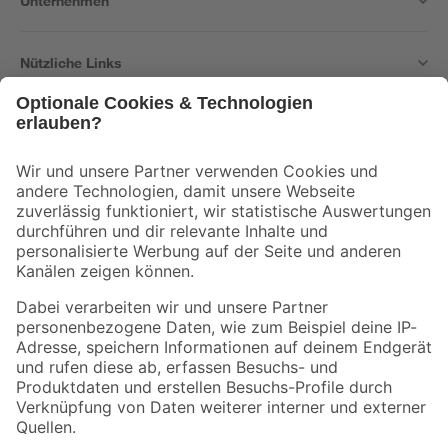
Unternehmen
Nützliche Links
Bleib auf dem Laufenden mit unserem Newsletter
Der toom Newsletter: Keine Angebote und Aktionen mehr verpassen!
Zur Newsletter Anmeldung
Folge uns
Zahlungsarten
Versandarten