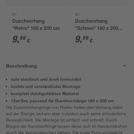
B1
B1
Duschvorhang
Duschvorhang
"Retro" 180 x 200 cm
"Schnee" 180 x 200
cm
9
,
9
,
99
99
€
€
Beschreibung
sehr elastisch und doch formstabil
leichte und verständliche Montage
komplett durchgefärbtes Material
12er-Set, passend für Duschvorhänge 180 x 200 cm
Die Duschvorhangringe von Ridder halten den Vorhang stabil
auf der Stange, sichern aber trotzdem auch seine erforderliche
Beweglichkeit. Die Montage ist einfach und schnell: Durch
Biegen der Kunststoffringe lassen diese sich im Handumdrehen
durch die Vorhanglaschen ziehen. Die ovale Form ermöglicht