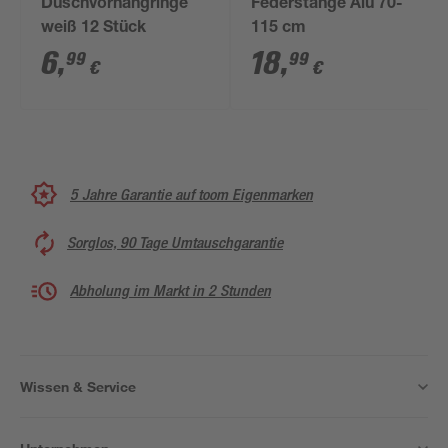
Duschvorhangringe
Federstange Alu 70-
weiß 12 Stück
115 cm
6
,
18
,
99
99
€
€
5 Jahre Garantie auf toom Eigenmarken
Sorglos, 90 Tage Umtauschgarantie
Abholung im Markt in 2 Stunden
Wissen & Service