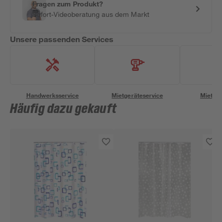
Fragen zum Produkt?
Sofort-Videoberatung aus dem Markt
Unsere passenden Services
Handwerksservice
Mietgeräteservice
Miettra
Häufig dazu gekauft