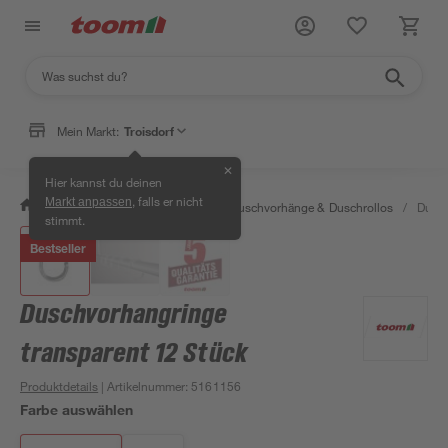
Mein Markt:
Troisdorf
✕
Hier kannst du deinen
, falls er nicht
Markt anpassen
/
Bad & Sanitär
/
Duschen
/
Duschvorhänge & Duschrollos
/
Dusch
stimmt.
Bestseller
Duschvorhangringe
transparent 12 Stück
Produktdetails
| Artikelnummer
:
5161156
Farbe auswählen