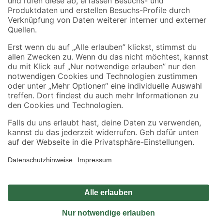
Sicher einkaufen
Jetzt die toom-App herunterladen
Alle Preisangaben in EUR inkl. gesetzl. MwSt.. Die dargestellten Angebote sind unter
Umständen nicht in allen Märkten verfügbar. Die angegebenen Verfügbarkeiten beziehen
sich auf den unter "Mein Markt" ausgewählten toom Baumarkt. Alle Angebote und
Produkte nur solange der Vorrat reicht.
*Paketversand ab 59 € versandkostenfrei, gilt nicht für Artikel mit Speditionsversand, hier
fallen zusätzliche Versandkosten an.
Datenschutz
Privatsphäre
Impressum
AGB
Nutzungsbedingungen
Widerrufsrecht
Vertrag widerrufen
Barrierefreiheit