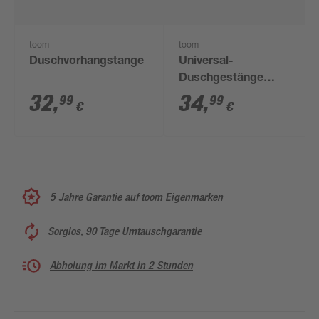
toom
toom
Duschvorhangstange
Universal-
Duschgestänge
schwarz Ø 20 mm
32
,
34
,
99
99
€
€
5 Jahre Garantie auf toom Eigenmarken
Sorglos, 90 Tage Umtauschgarantie
Abholung im Markt in 2 Stunden