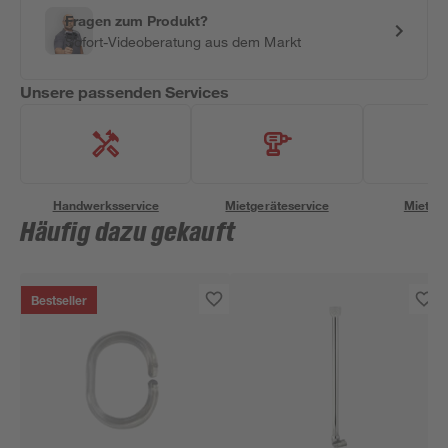
Fragen zum Produkt?
Sofort-Videoberatung aus dem Markt
Unsere passenden Services
Handwerksservice
Mietgeräteservice
Miettra
Häufig dazu gekauft
Bestseller