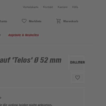
Vorteilskarte
Kontakt
Karriere
Hilfe
Konto
Merkliste
Warenkorb
e
Angebote & Neuheiten
uf 'Telos' Ø 52 mm
e
 dir online leider nicht anbieten.