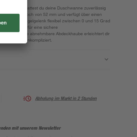
s' Ø 52 mm stattest du deine Duschwanne zuverlässig
t einem Ablaufloch von 52 mm und verfügt über einen
er sich dank Kugelgelenk flexibel zwischen 0 und 15 Grad
auchrohr sorgt für eine sichere
IN EN 274. Die abnehmbare Abdeckhaube erleichtert dir
e besonders unkompliziert.
Abholung im Markt in 2 Stunden
enden mit unserem Newsletter