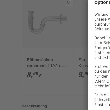
Röhrensiphon
Flex-Siphon
verchromt 1 1/4" x 32
Kunststoff weiß 1
mm
x 40/50 mm
8
,
9
,
99
99
€
€
Beschreibung