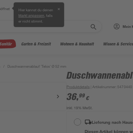
öffnet
✕
Hier kannst du deinen
, falls
Markt anpassen
er nicht stimmt.
Mein 
Sanitär
Garten & Freizeit
Wohnen & Haushalt
Wissen & Servic
s
/
Duschwannenablauf 'Telos' Ø 52 mm
Duschwannenabla
Produktdetails
| Artikelnummer
:
5470440
36
,
99
€
inkl. 19% MwSt.
Lieferung nach Haus
Diesen Artikel können wir