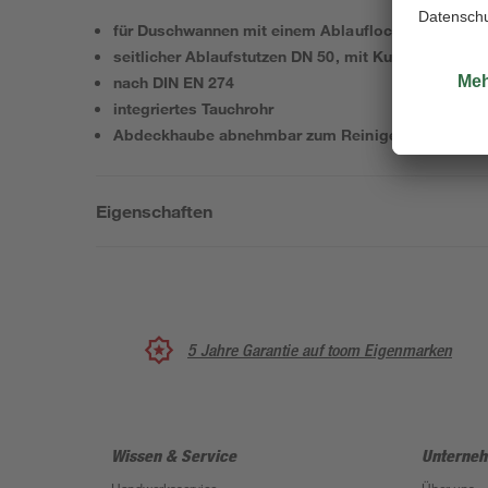
für Duschwannen mit einem Ablaufloch von Durc
seitlicher Ablaufstutzen DN 50, mit Kugelgelenk ver
nach DIN EN 274
integriertes Tauchrohr
Abdeckhaube abnehmbar zum Reinigen
Eigenschaften
5 Jahre Garantie auf toom Eigenmarken
Wissen & Service
Unterne