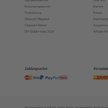
Handwerksservice
Über uns
Entsorgungsservice
Karriere
Finanzierung
Presse
Übersicht Ratgeber
Nachhaltigk
Übersicht Märkte
Auszeichn
DIY-Städte-Index 2026
Affiliate-
Zahlungsarten
Versanda
Alle Preisangaben in EUR inkl. gesetzl. MwSt.. Die dargestellten Angebote 