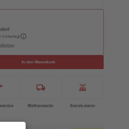
sdorf
h hinterlegt
 Märkten
In den Warenkorb
eservice
Miettransporter
Energie sparen