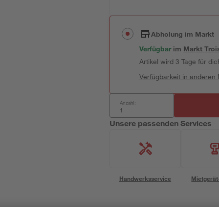
Abholung im Markt
Verfügbar
im
Markt
Troi
Artikel wird 3 Tage für dic
Verfügbarkeit in anderen
Anzahl:
Unsere passenden Services
Handwerksservice
Mietgerät