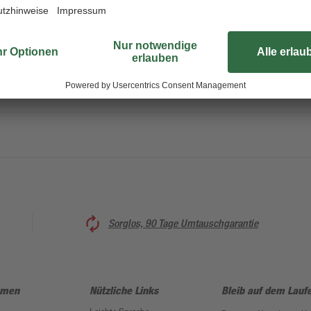
Mit dem Duschwannenablauf 'Telo
hmesser 52 mm
aus. Er passt zu allen Wannen mi
stellbar von 0 – 15 Grad
seitlichen Ablaufstutzen DN 50, d
ausrichten lässt. Das integrierte T
Geruchsverschlusstechnik nach D
die Reinigung und macht die Pfleg
Sorglos, 90 Tage Umtauschgarantie
hmen
Nützliche Links
Bleib auf dem Lauf