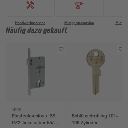
Handwerksservice
Mietgeräteservice
Miettra
Häufig dazu gekauft
ABUS
Einsteckschloss 'ES
Schlüsselrohling 101-
PZ2' links silber 55/72
199 Zylinder