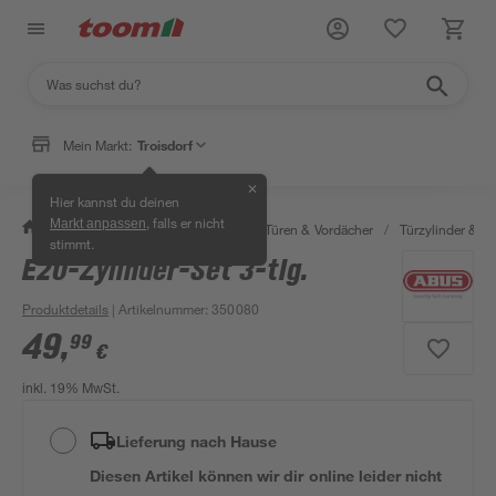
Mein Markt:
Troisdorf
✕
Hier kannst du deinen
, falls er nicht
Markt anpassen
/
Bauen & Renovieren
/
Fenster, Türen & Vordächer
/
Türzylinder & Tü
stimmt.
E20-Zylinder-Set 3-tlg.
Produktdetails
| Artikelnummer
:
350080
49
,
99
€
inkl. 19% MwSt.
Lieferung nach Hause
Diesen Artikel können wir dir online leider nicht