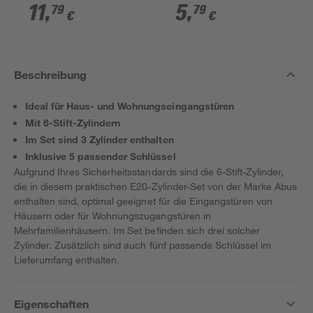
mm
11
,
5
,
79
79
€
€
Beschreibung
Ideal für Haus- und Wohnungseingangstüren
Mit 6-Stift-Zylindern
Im Set sind 3 Zylinder enthalten
Inklusive 5 passender Schlüssel
Aufgrund Ihres Sicherheitsstandards sind die 6-Stift-Zylinder,
die in diesem praktischen E20-Zylinder-Set von der Marke Abus
enthalten sind, optimal geeignet für die Eingangstüren von
Häusern oder für Wohnungszugangstüren in
Mehrfamilienhäusern. Im Set befinden sich drei solcher
Zylinder. Zusätzlich sind auch fünf passende Schlüssel im
Lieferumfang enthalten.
Eigenschaften