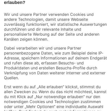
Bleib auf dem Laufenden mit unserem Newsletter
Der toom Newsletter: Keine Angebote und Aktionen mehr verpassen!
Zur Newsletter Anmeldung
Folge uns
Zahlungsarten
Versandarten
Sicher einkaufen
Jetzt die toom-App herunterladen