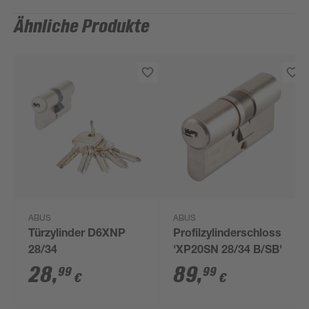
Ähnliche Produkte
ABUS
ABUS
Türzylinder D6XNP
Profilzylinderschloss
28/34
'XP20SN 28/34 B/SB'
28
,
89
,
99
99
€
€