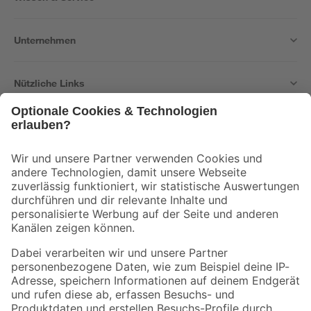
Unternehmen
Nützliche Links
Bleib auf dem Laufenden mit unserem Newsletter
Der toom Newsletter: Keine Angebote und Aktionen mehr verpassen!
Zur Newsletter Anmeldung
Folge uns
Zahlungsarten
Versandarten