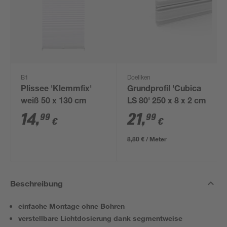
B1
Doellken
Plissee 'Klemmfix'
Grundprofil 'Cubica
weiß 50 x 130 cm
LS 80' 250 x 8 x 2 cm
14
,
21
,
99
99
€
€
8,80 € / Meter
Beschreibung
einfache Montage ohne Bohren
verstellbare Lichtdosierung dank segmentweise