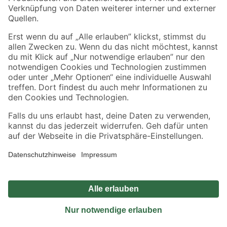
Sicher einkaufen
Jetzt die toom-App herunterladen
Alle Preisangaben in EUR inkl. gesetzl. MwSt.. Die dargestellten Angebote sind unter
Umständen nicht in allen Märkten verfügbar. Die angegebenen Verfügbarkeiten beziehen
sich auf den unter "Mein Markt" ausgewählten toom Baumarkt. Alle Angebote und
Produkte nur solange der Vorrat reicht.
*Paketversand ab 59 € versandkostenfrei, gilt nicht für Artikel mit Speditionsversand, hier
fallen zusätzliche Versandkosten an.
Datenschutz
Privatsphäre
Impressum
AGB
Nutzungsbedingungen
Widerrufsrecht
Vertrag widerrufen
Barrierefreiheit