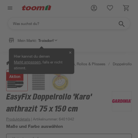
Mein Markt:
Troisdorf
✕
Hier kannst du deinen
, falls er nicht
Markt anpassen
/
Wohnen & Haushalt
/
Jalousien, Rollos & Plissees
/
Doppelrollos
/
stimmt.
Aktion
EasyFix Doppelrollo 'Karo'
anthrazit 75 x 150 cm
Produktdetails
| Artikelnummer
:
6401042
Maße und Farbe auswählen