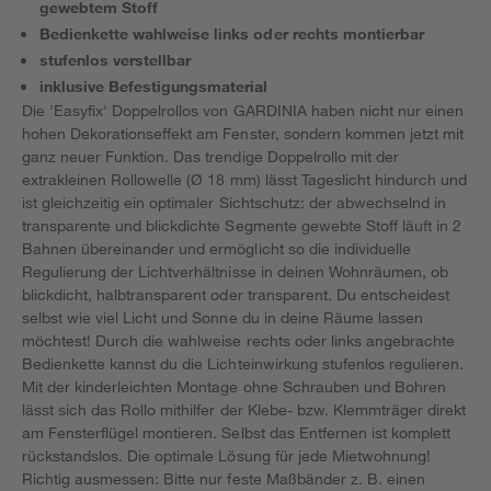
gewebtem Stoff
Bedienkette wahlweise links oder rechts montierbar
stufenlos verstellbar
inklusive Befestigungsmaterial
Die 'Easyfix' Doppelrollos von GARDINIA haben nicht nur einen
hohen Dekorationseffekt am Fenster, sondern kommen jetzt mit
ganz neuer Funktion. Das trendige Doppelrollo mit der
extrakleinen Rollowelle (Ø 18 mm) lässt Tageslicht hindurch und
ist gleichzeitig ein optimaler Sichtschutz: der abwechselnd in
transparente und blickdichte Segmente gewebte Stoff läuft in 2
Bahnen übereinander und ermöglicht so die individuelle
Regulierung der Lichtverhältnisse in deinen Wohnräumen, ob
blickdicht, halbtransparent oder transparent. Du entscheidest
selbst wie viel Licht und Sonne du in deine Räume lassen
möchtest! Durch die wahlweise rechts oder links angebrachte
Bedienkette kannst du die Lichteinwirkung stufenlos regulieren.
Mit der kinderleichten Montage ohne Schrauben und Bohren
lässt sich das Rollo mithilfer der Klebe- bzw. Klemmträger direkt
am Fensterflügel montieren. Selbst das Entfernen ist komplett
rückstandslos. Die optimale Lösung für jede Mietwohnung!
Richtig ausmessen: Bitte nur feste Maßbänder z. B. einen