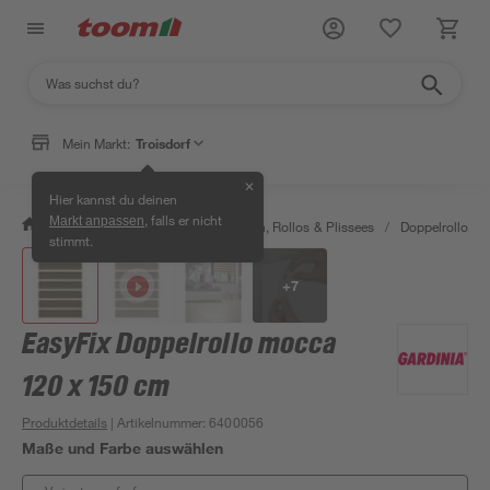
Mein Markt:
Troisdorf
✕
Hier kannst du deinen
, falls er nicht
Markt anpassen
/
Wohnen & Haushalt
/
Jalousien, Rollos & Plissees
/
Doppelrollos
/
stimmt.
+
7
EasyFix Doppelrollo mocca
120 x 150 cm
Produktdetails
| Artikelnummer
:
6400056
Maße und Farbe auswählen