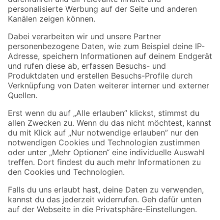
Folge uns
Zahlungsarten
Versandarten
Sicher einkaufen
Jetzt die toom-App herunterladen
Alle Preisangaben in EUR inkl. gesetzl. MwSt.. Die dargestellten Angebote sind unter
Umständen nicht in allen Märkten verfügbar. Die angegebenen Verfügbarkeiten beziehen
sich auf den unter "Mein Markt" ausgewählten toom Baumarkt. Alle Angebote und