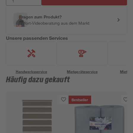
Fragen zum Produkt?
Sofort-Videoberatung aus dem Markt
Unsere passenden Services
Handwerksservice
Mietgeräteservice
Miettra
Häufig dazu gekauft
Bestseller