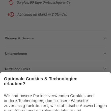
Sorglos, 90 Tage Umtauschgarantie
Abholung im Markt in 2 Stunden
Wissen & Service
Unternehmen
Nützliche Links
Bleib auf dem Laufenden mit unserem Newsletter
Der toom Newsletter: Keine Angebote und Aktionen mehr verpassen!
Zur Newsletter Anmeldung