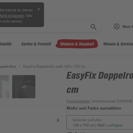
✕
ier kannst du deinen
, falls
Markt anpassen
r nicht stimmt.
Mein 
Sanitär
Garten & Freizeit
Wohnen & Haushalt
Wissen & Servic
ppelrollos
/
EasyFix Doppelrollo weiß 120 x 150 cm
EasyFix Doppelro
+
7
cm
Produktdetails
| Artikelnummer
:
6400048
Maße und Farbe auswählen
Varianten aufrufen:
120 x 150 cm | Weiß
|
verfügbar