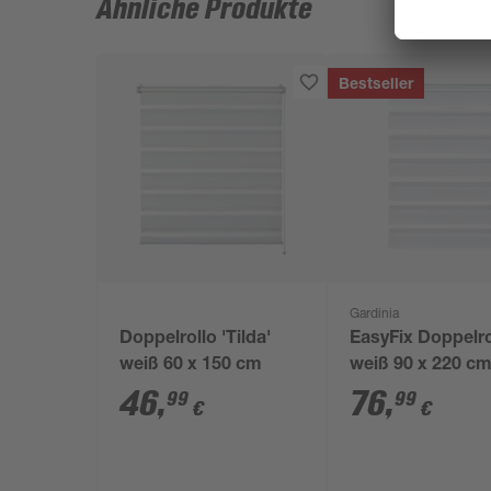
Ähnliche Produkte
Bestseller
Gardinia
Doppelrollo 'Tilda'
EasyFix Doppelro
weiß 60 x 150 cm
weiß 90 x 220 c
46
,
76
,
99
99
€
€