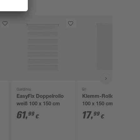
Gardinia
B1
EasyFix Doppelrollo
Klemm-Rollo beige
weiß 100 x 150 cm
100 x 150 cm
61
,
17
,
99
99
€
€