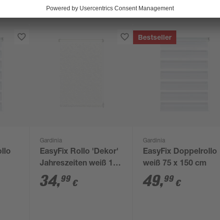
Bestseller
Gardinia
Gardinia
llo
EasyFix Rollo 'Dekor'
EasyFix Doppelrollo
m
Jahreszeiten weiß 100
weiß 75 x 150 cm
x 150 cm
34
,
49
,
99
99
€
€