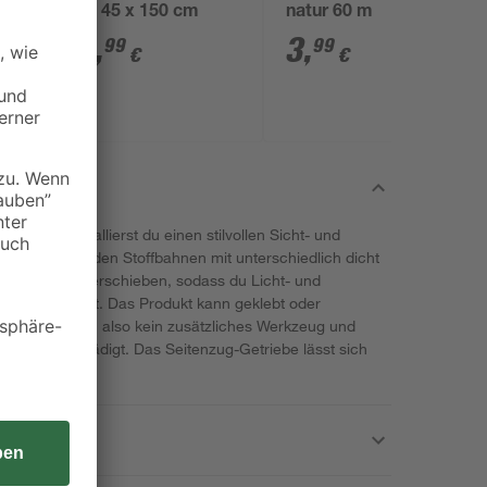
weiß 45 x 150 cm
natur 60 m
34
,
3
,
99
99
€
€
Gardinia installierst du einen stilvollen Sicht- und
ign. Die beiden Stoffbahnen mit unterschiedlich dicht
geneinander verschieben, sodass du Licht- und
gulieren kannst. Das Produkt kann geklebt oder
e benötigst du also kein zusätzliches Werkzeug und
ben unbeschädigt. Das Seitenzug-Getriebe lässt sich
eren.