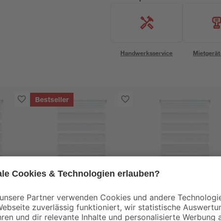
Handwerksservice
Mietgerät
Bestseller
Gardinia
Gardinia
llo
EasyFix Doppelrollo
EasyFix Doppelrollo