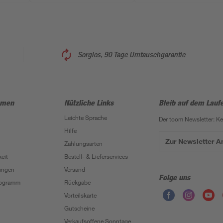
Sorglos, 90 Tage Umtauschgarantie
hmen
Nützliche Links
Bleib auf dem Lauf
Leichte Sprache
Der toom Newsletter: K
Hilfe
Zur Newsletter 
Zahlungsarten
eit
Bestell- & Lieferservices
ungen
Versand
Folge uns
Programm
Rückgabe
Vorteilskarte
Gutscheine
Verkaufsoffene Sonntage