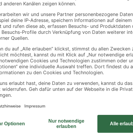
m
weiß 75 x 150 cm
weiß 100 x 150 cm
49
,
61
,
99
99
€
€
Mit diesem Easyfix Doppelrollo von 
Lichtschutz mit ansprechendem Des
en und Schrauben
gewebten Streifen lassen sich ge
Sichteinfall immer nach Bedarf re
r
geklemmt werden - für die Montag
Fenster und Wand bzw. Decke blei
wahlweise links oder rechts monti