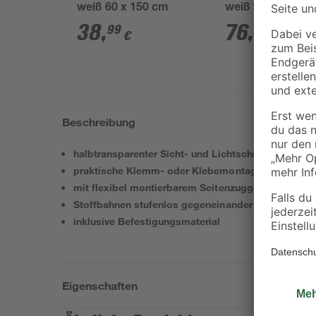
weiß 60 x 150 cm
weiß 90 x 220 c
38
,
76
,
99
99
€
€
Beschreibung
halbtransparenter Sicht- und Lichtschutz
praktische Klemm- oder Klebemontage ohne Bohr
mit flexibel montierbarem Seitenzuggetriebe
Stoffbahnen stufenlos gegeneinander verschiebba
inklusive Befestigungsmaterial
Eigenschaften