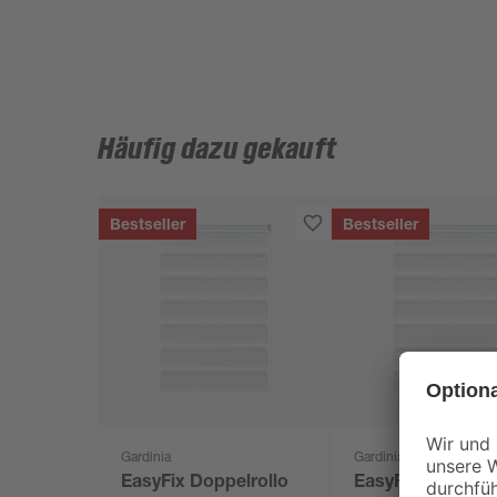
Häufig dazu gekauft
Bestseller
Bestseller
Gardinia
Gardinia
EasyFix Doppelrollo
EasyFix Doppelro