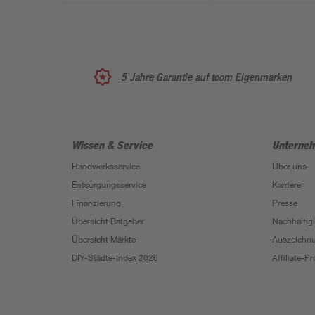
5 Jahre Garantie auf toom Eigenmarken
Wissen & Service
Unterne
Handwerksservice
Über uns
Entsorgungsservice
Karriere
Finanzierung
Presse
Übersicht Ratgeber
Nachhaltigk
Übersicht Märkte
Auszeichn
DIY-Städte-Index 2026
Affiliate-