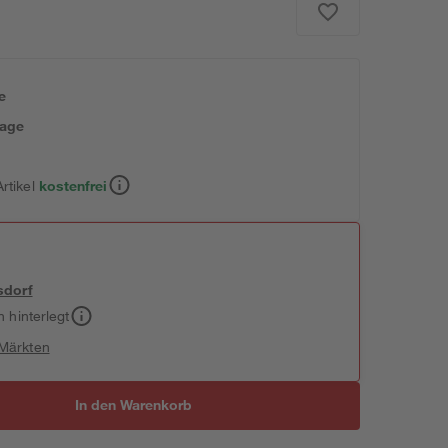
e
tage
rtikel
kostenfrei
sdorf
h hinterlegt
 Märkten
In den Warenkorb