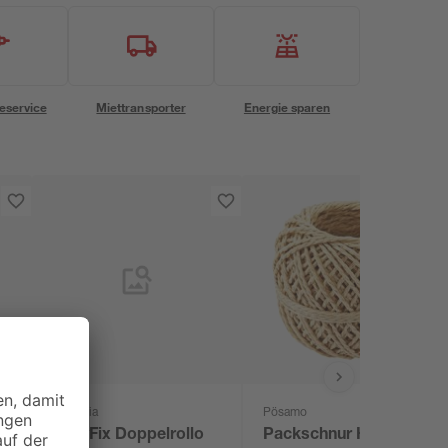
eservice
Miettransporter
Energie sparen
Gardinia
Pösamo
EasyFix Doppelrollo
Packschnur Hanf