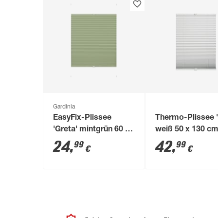
Gardinia
EasyFix-Plissee
Thermo-Plissee '
'Greta' mintgrün 60 x
weiß 50 x 130 c
130 cm 7-teilig
24
,
42
,
99
99
€
€