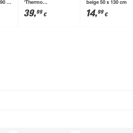
 90 x
'Thermo
beige 50 x 130 cm
energiesparend' natur
39
,
14
,
99
99
€
€
120 x 150 cm