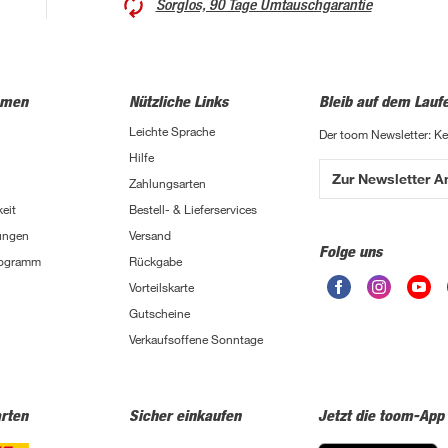
Sorglos, 90 Tage Umtauschgarantie
hmen
Nützliche Links
Bleib auf dem Lauf
Leichte Sprache
Der toom Newsletter: K
Hilfe
Zur Newsletter 
Zahlungsarten
eit
Bestell- & Lieferservices
ungen
Versand
Folge uns
Programm
Rückgabe
Vorteilskarte
Gutscheine
Verkaufsoffene Sonntage
rten
Sicher einkaufen
Jetzt die toom-App