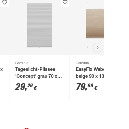
Gardinia
Gardinia
 x
Tageslicht-Plissee
EasyFix Wabenplissee
'Concept' grau 70 x
beige 90 x 130 cm
130 cm
29
,
79
,
29
99
€
€