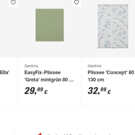
Gardinia
Gardinia
Ella'
EasyFix-Plissee
Plissee 'Concept' 80
m
'Greta' mintgrün 80 x
130 cm
130 cm 7-teilig
29
,
32
,
99
99
€
€