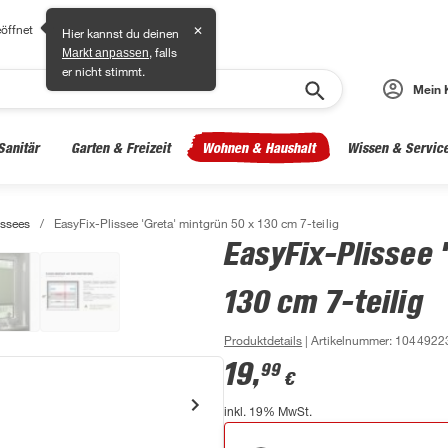
öffnet
✕
Hier kannst du deinen
, falls
Markt anpassen
er nicht stimmt.
Mein 
Sanitär
Garten & Freizeit
Wohnen & Haushalt
Wissen & Servic
issees
/
EasyFix-Plissee 'Greta' mintgrün 50 x 130 cm 7-teilig
EasyFix-Plissee 
130 cm 7-teilig
Produktdetails
| Artikelnummer
:
1044922
19
,
99
€
inkl. 19% MwSt.