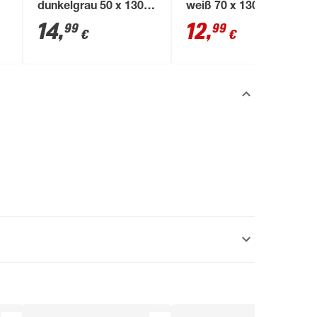
dunkelgrau 50 x 130
weiß 70 x 130 cm
cm
14
,
12
,
99
99
€
€