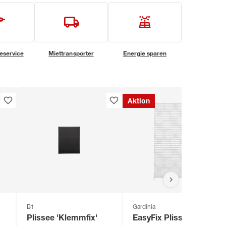
eservice
Miettransporter
Energie sparen
Aktion
B1
Gardinia
Plissee 'Klemmfix'
EasyFix Plissee 'Maja'