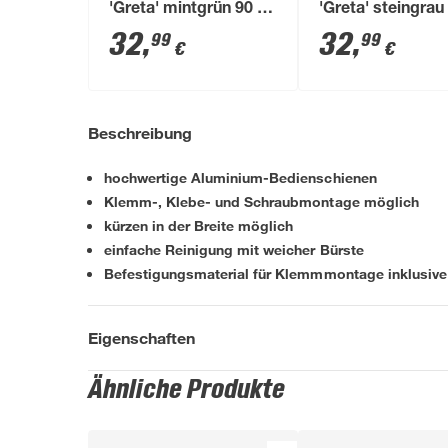
'Greta' mintgrün 90 x
'Greta' steingrau
130 cm 7-teilig
130 cm 7-teilig
32
,
32
,
99
99
€
€
Beschreibung
hochwertige Aluminium-Bedienschienen
Klemm-, Klebe- und Schraubmontage möglich
kürzen in der Breite möglich
einfache Reinigung mit weicher Bürste
Befestigungsmaterial für Klemmmontage inklusive
Eigenschaften
Ähnliche Produkte