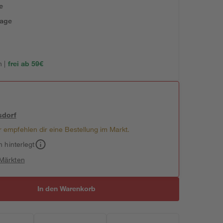
e
tage
 |
frei ab 59€
sdorf
 empfehlen dir eine Bestellung im Markt.
h hinterlegt
 Märkten
In den Warenkorb