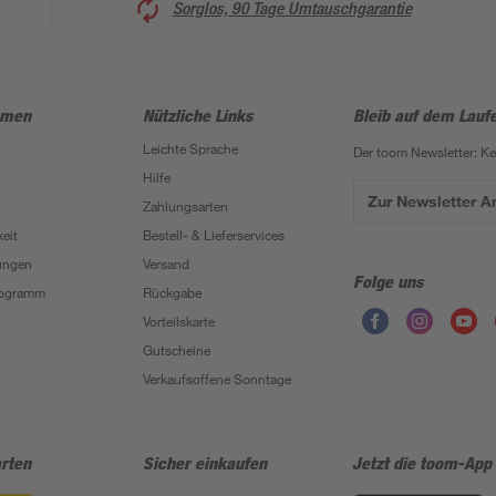
Sorglos, 90 Tage Umtauschgarantie
hmen
Nützliche Links
Bleib auf dem Lauf
Leichte Sprache
Der toom Newsletter: K
Hilfe
Zur Newsletter 
Zahlungsarten
eit
Bestell- & Lieferservices
ungen
Versand
Folge uns
Programm
Rückgabe
Vorteilskarte
Gutscheine
Verkaufsoffene Sonntage
rten
Sicher einkaufen
Jetzt die toom-App