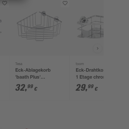
Tesa
toom
Eck-Ablagekorb
Eck-Drahtkorb 'Piana'
'baath Plus'
1 Etage chromfarben
verchromt mit
32
,
29
,
99
99
€
€
Klebelösung 11,5 x
20,5 x 21 cm