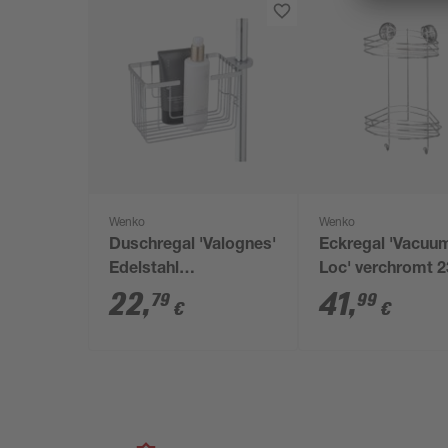
Wenko
Wenko
Duschregal 'Valognes'
Eckregal 'Vacuu
Edelstahl
Loc' verchromt 2
chromfarben 20 x 12 x
43 x 21 cm, 2 Et
22
,
41
,
79
99
€
€
13 cm