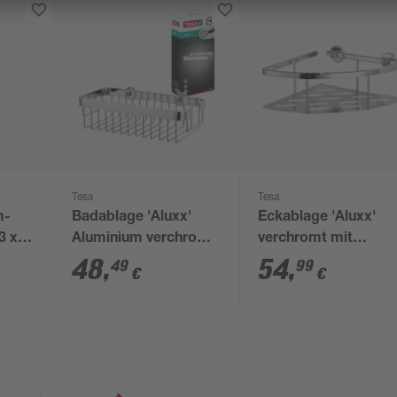
Tesa
Tesa
m-
Badablage 'Aluxx'
Eckablage 'Aluxx'
3 x
Aluminium verchromt
verchromt mit
agen
30 x 8,7 x 14,5 cm
Klebelösung 9,2 x 25
48
,
54
,
49
99
€
€
inklusive Klebelösung
cm x 12,5 cm