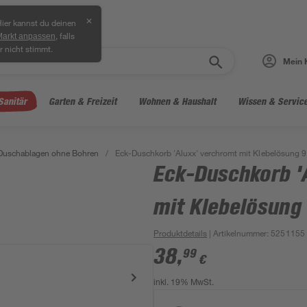
✕
ier kannst du deinen
, falls
Markt anpassen
r nicht stimmt.
Mein 
Sanitär
Garten & Freizeit
Wohnen & Haushalt
Wissen & Servic
Duschablagen ohne Bohren
/
Eck-Duschkorb 'Aluxx' verchromt mit Klebelösung 9
Eck-Duschkorb '
mit Klebelösung 
Produktdetails
| Artikelnummer
:
5251155
38
,
99
€
inkl. 19% MwSt.