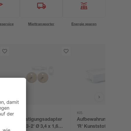
eservice
Miettransporter
Energie sparen
Tesa
KIS
Befestigungsadapter
Aufbewahrungsbox
'BK43-2' Ø 3,4 x 1,6
'R' Kunststoff Größe