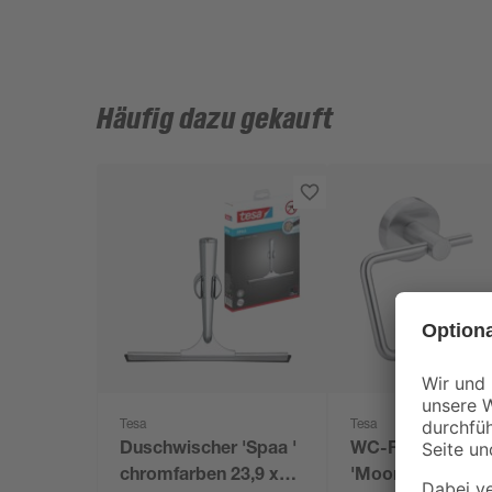
Häufig dazu gekauft
Tesa
Tesa
Duschwischer 'Spaa '
WC-Rollenhalter
chromfarben 23,9 x
'Moon' 13,8 x 10,