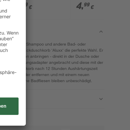
cm 2 Stück inklusive
M 25 Liter 56,5 x 38 x
7
,
4
,
29
99
€
€
Klebstoff-Applikator
16 cm
für Duschgel, Shampoo und andere Bad- oder
itlos elegante Eckduschkorb 'Aluxx' die perfekte Wahl. Er
em ohne Bohren anbringen - direkt in der Dusche oder
die Befestigungsadapter angebracht und diese mit der
u den Eckduschkorb nach 12 Stunden Aushärtungszeit
 jederzeit wieder entfernen und mit einem neuen
erwenden. Deine Badfliesen bleiben unbeschädigt.