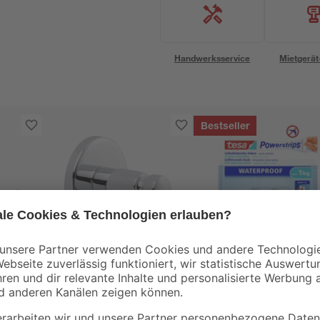
Handwerksservice
Mietgerät
Bestseller
Tesa
Tesa
Handtuchhaken
Haken 'Powerstrips
5 x 5
'Smooz' 3,7 x 3,7 x 3,7
Waterproof Small