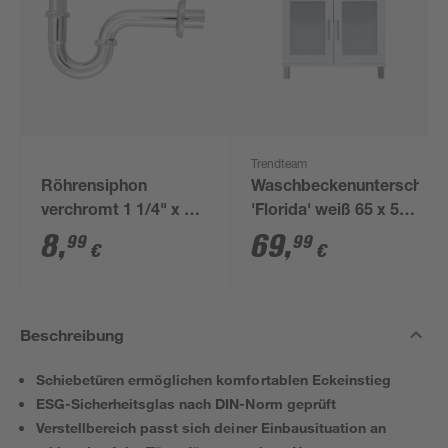
Trendteam
Röhrensiphon
Waschbeckenunterschran
verchromt 1 1/4" x 32
'Florida' weiß 65 x 56
mm
x 33 cm
8
,
69
,
99
99
€
€
Beschreibung
Schiebetüren ermöglichen komfortablen Eckeinstieg
ESG-Sicherheitsglas nach DIN-Norm geprüft
Verstellbereich passt sich deiner Einbausituation an