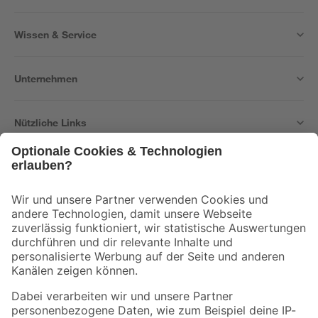
Wissen & Service
Unternehmen
Nützliche Links
Bleib auf dem Laufenden mit unserem Newsletter
Der toom Newsletter: Keine Angebote und Aktionen mehr verpassen!
Zur Newsletter Anmeldung
Folge uns