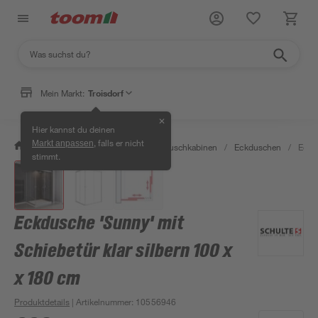
Mein Markt:
Troisdorf
✕
Hier kannst du deinen
, falls er nicht
Markt anpassen
/
Bad & Sanitär
/
Duschen
/
Duschkabinen
/
Eckduschen
/
Eckdu
stimmt.
Eckdusche 'Sunny' mit
Schiebetür klar silbern 100 x
x 180 cm
Produktdetails
| Artikelnummer
:
10556946