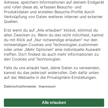
Zahlungsarten
Versandarten
Sicher einkaufen
Jetzt die toom-App herunterladen
Alle Preisangaben in EUR inkl. gesetzl. MwSt.. Die dargestellten Angebote sind unter
Umständen nicht in allen Märkten verfügbar. Die angegebenen Verfügbarkeiten beziehen
sich auf den unter "Mein Markt" ausgewählten toom Baumarkt. Alle Angebote und
Produkte nur solange der Vorrat reicht.
*Paketversand ab 59 € versandkostenfrei, gilt nicht für Artikel mit Speditionsversand, hier
fallen zusätzliche Versandkosten an.
Datenschutz
Privatsphäre
Impressum
AGB
Nutzungsbedingungen
Widerrufsrecht
Vertrag widerrufen