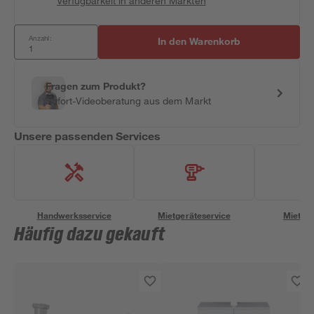
Verfügbarkeit in anderen Märkten
Anzahl:
In den Warenkorb
Fragen zum Produkt?
Sofort-Videoberatung aus dem Markt
Unsere passenden Services
Handwerksservice
Mietgeräteservice
Miettra
Häufig dazu gekauft