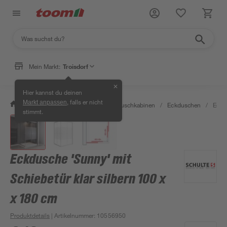
Mein Markt:
Troisdorf
✕
Hier kannst du deinen
, falls er nicht
Markt anpassen
/
Bad & Sanitär
/
Duschen
/
Duschkabinen
/
Eckduschen
/
Eckdu
stimmt.
Eckdusche 'Sunny' mit
Schiebetür klar silbern 100 x
x 180 cm
Produktdetails
| Artikelnummer
:
10556950