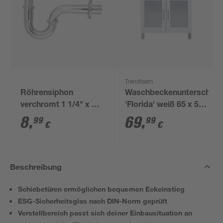
Trendteam
Röhrensiphon
Waschbeckenunterschran
verchromt 1 1/4" x 32
'Florida' weiß 65 x 56
mm
x 33 cm
8
,
69
,
99
99
€
€
Beschreibung
Schiebetüren ermöglichen bequemen Eckeinstieg
ESG-Sicherheitsglas nach DIN-Norm geprüft
Verstellbereich passt sich deiner Einbausituation an