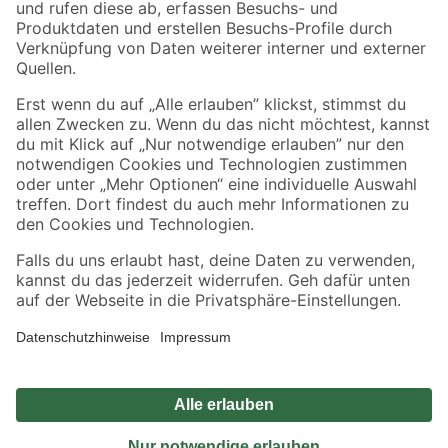
Sicher einkaufen
Jetzt die toom-App herunterladen
Alle Preisangaben in EUR inkl. gesetzl. MwSt.. Die dargestellten Angebote sind unter
Umständen nicht in allen Märkten verfügbar. Die angegebenen Verfügbarkeiten beziehen
sich auf den unter "Mein Markt" ausgewählten toom Baumarkt. Alle Angebote und
Produkte nur solange der Vorrat reicht.
*Paketversand ab 59 € versandkostenfrei, gilt nicht für Artikel mit Speditionsversand, hier
fallen zusätzliche Versandkosten an.
Datenschutz
Privatsphäre
Impressum
AGB
Nutzungsbedingungen
Widerrufsrecht
Vertrag widerrufen