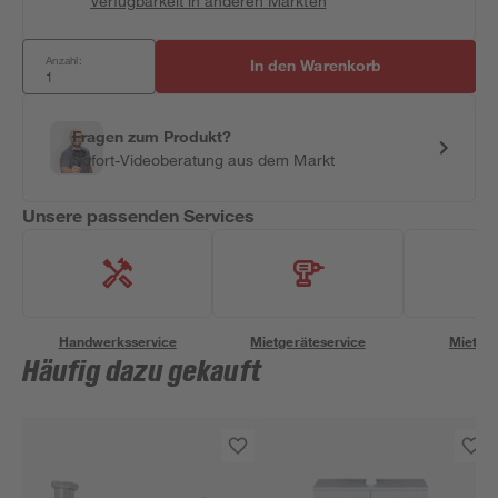
Verfügbarkeit in anderen Märkten
Anzahl:
In den Warenkorb
Fragen zum Produkt?
Sofort-Videoberatung aus dem Markt
Unsere passenden Services
Handwerksservice
Mietgeräteservice
Miettra
Häufig dazu gekauft