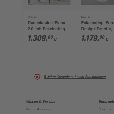
Breuer
Breuer
Duschkabine 'Elana
Eckeinstieg 'Eur
2.0' mit Eckeinstieg
Design' Drehtür,
mattschwarz 90 x 90
teilgerahmt, sch
1.309
,
1.179
,
00
00
€
€
x 200 cm
matt, 90 x 200 x 
cm
5 Jahre Garantie auf toom Eigenmarken
Wissen & Service
Unterne
Handwerksservice
Über uns