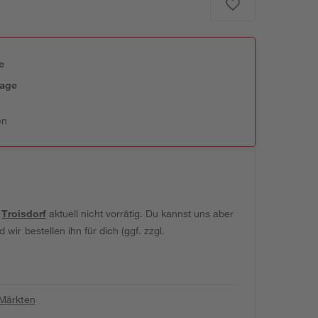
e
tage
en
t
Troisdorf
aktuell nicht vorrätig. Du kannst uns aber
wir bestellen ihn für dich (ggf. zzgl.
 Märkten