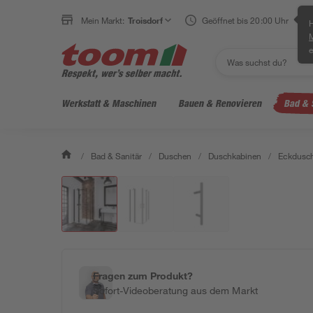
Mein Markt:
Troisdorf
Geöffnet bis 20:00 Uhr
H
e
Werkstatt & Maschinen
Bauen & Renovieren
Bad & 
/
Bad & Sanitär
/
Duschen
/
Duschkabinen
/
Eckdusc
Fragen zum Produkt?
Sofort-Videoberatung aus dem Markt