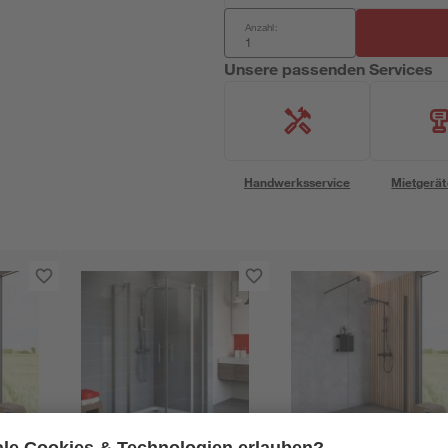
Anzahl:
Unsere passenden Services
Handwerksservice
Mietgerät