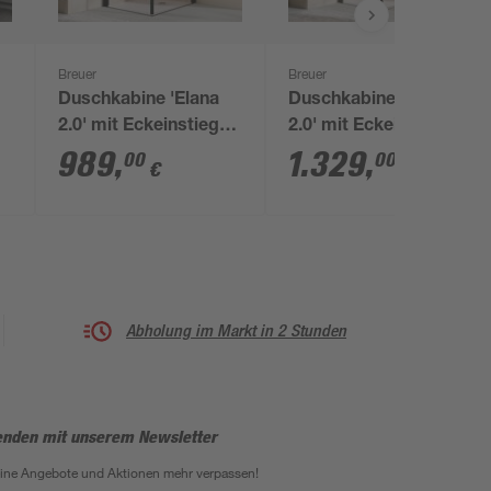
Breuer
Breuer
Duschkabine 'Elana
Duschkabine 'Elana
2.0' mit Eckeinstieg
2.0' mit Eckeinstieg
mattschwarz 90 x 90
mattschwarz 100 x
989
,
1.329
,
00
00
€
€
x 200 cm
100 x 200 cm
Abholung im Markt in 2 Stunden
enden mit unserem Newsletter
eine Angebote und Aktionen mehr verpassen!