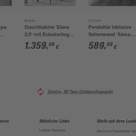
Breuer
Schulte
opa
Duschkabine 'Elana
Pendeltür inklusive
2.0' mit Eckeinstieg
Seitenwand 'Alexa
warz-
mattschwarz 100 x
Style 2.0'
1.359
,
589
,
00
00
€
€
90
100 x 200 cm
mattschwarz 90 x 90
cm
Sorglos, 90 Tage Umtauschgarantie
hmen
Nützliche Links
Bleib auf dem Lauf
Leichte Sprache
Der toom Newsletter: K