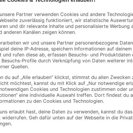
Schulte
Schulte
and
Eckdusche mit
Walk In Duschwand
Drehtür 'Alexa Style
'Alexa Style 2.0'
00 cm
2.0' teilgerahmt,
schwarz 120 x 200 
549
,
369
,
00
99
€
€
aluminiumfarben, 90 x
192 x 90 cm
Der Eckeinstieg 'Alexa Style 2.0 Bl
mattschwarzen Rahmung sofort i
aus Aluminium verpasst du deine
ofile
überzeugt der Eckeinstieg von Sch
alem Einstieg
starken Echtglaselementen (ESG, S
eitsglas (ESG)
und dementsprechend widerstandss
Vorteil ist, dass der Eckeinstieg mi
Glaselemente ohne großen Aufwan
Der Hersteller bietet für diesen A
Infos findest du
hier
.