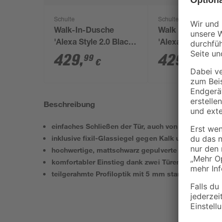
Schulte
Schulte
Walk-In-Dusche
Walk In Duschw
'Alexa Style 2.0 Black
'Alexa Style 2.0'
Style' teilgerahmt,
schwarz 120 x 2
429
,
429
,
99
99
€
€
schwarz, 120 x 200
cm
Beschreibung
einfaches Schließen der Tür, auch von innen
inklusive fixil-Glassiegel gegen Kalk und Schmutz
hochwertige, mattschwarz gepulverte Aluminiumpr
komfortabler Einstieg dank zwei Türen und diagon
teilgerahmte Profiloptik mit 5 mm starkem Sicherh