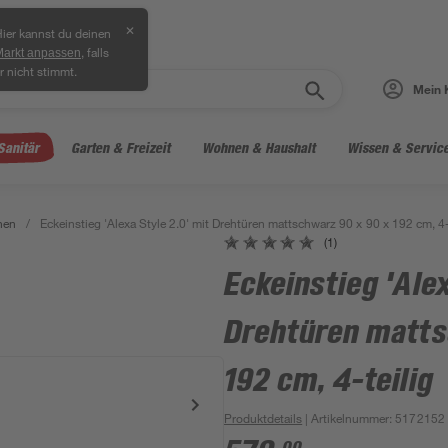
✕
ier kannst du deinen
, falls
Markt anpassen
r nicht stimmt.
Mein 
Sanitär
Garten & Freizeit
Wohnen & Haushalt
Wissen & Servic
hen
/
Eckeinstieg 'Alexa Style 2.0' mit Drehtüren mattschwarz 90 x 90 x 192 cm, 4-
(1)
Eckeinstieg 'Alex
Drehtüren matts
192 cm, 4-teilig
Produktdetails
| Artikelnummer
:
5172152