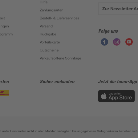
Hilfe
Zur Newsletter 
Zahlungsarten
eit
Bestell- & Lieferservices
ungen
Versand
Folge uns
Programm
Rückgabe
Vorteilskarte
Gutscheine
Verkaufsoffene Sonntage
rten
Sicher einkaufen
Jetzt die toom-App
sind unter Umständen nicht in allen Märkten verfügbar. Die angegebenen Verfügbarkeiten beziehen s