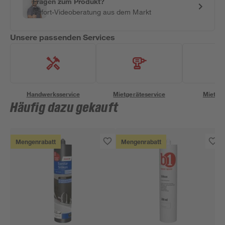
Fragen zum Produkt?
Sofort-Videoberatung aus dem Markt
Unsere passenden Services
Handwerksservice
Mietgeräteservice
Miettra
Häufig dazu gekauft
Mengenrabatt
Mengenrabatt