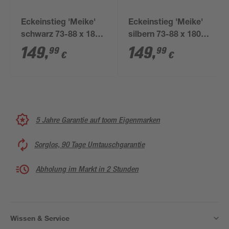
Eckeinstieg 'Meike'
Eckeinstieg 'Meike'
schwarz 73-88 x 180
silbern 73-88 x 180
cm
cm
149
,
149
,
99
99
€
€
5 Jahre Garantie auf toom Eigenmarken
Sorglos, 90 Tage Umtauschgarantie
Abholung im Markt in 2 Stunden
Wissen & Service