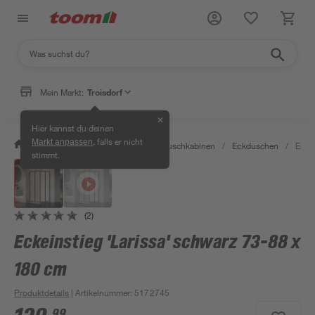
Mein Markt:
Troisdorf
✕
Hier kannst du deinen
, falls er nicht
Markt anpassen
/
Bad & Sanitär
/
Duschen
/
Duschkabinen
/
Eckduschen
/
Eckei
stimmt.
(2)
Eckeinstieg 'Larissa' schwarz 73-88 x
180 cm
Produktdetails
| Artikelnummer
:
5172745
99