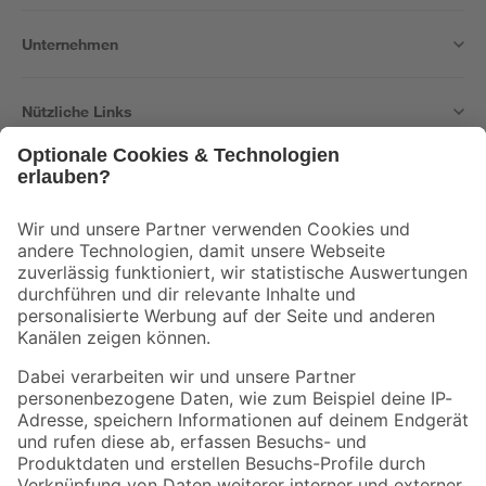
Unternehmen
Nützliche Links
Bleib auf dem Laufenden mit unserem Newsletter
Der toom Newsletter: Keine Angebote und Aktionen mehr verpassen!
Zur Newsletter Anmeldung
Folge uns
Zahlungsarten
Versandarten