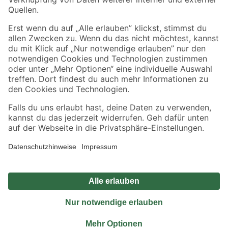
Sicher einkaufen
Jetzt die toom-App herunterladen
Alle Preisangaben in EUR inkl. gesetzl. MwSt.. Die dargestellten Angebote sind unter
Umständen nicht in allen Märkten verfügbar. Die angegebenen Verfügbarkeiten beziehen
sich auf den unter "Mein Markt" ausgewählten toom Baumarkt. Alle Angebote und
Produkte nur solange der Vorrat reicht.
*Paketversand ab 59 € versandkostenfrei, gilt nicht für Artikel mit Speditionsversand, hier
fallen zusätzliche Versandkosten an.
Datenschutz
Privatsphäre
Impressum
AGB
Nutzungsbedingungen
Widerrufsrecht
Vertrag widerrufen
Barrierefreiheit
© 2026 toom Baumarkt GmbH