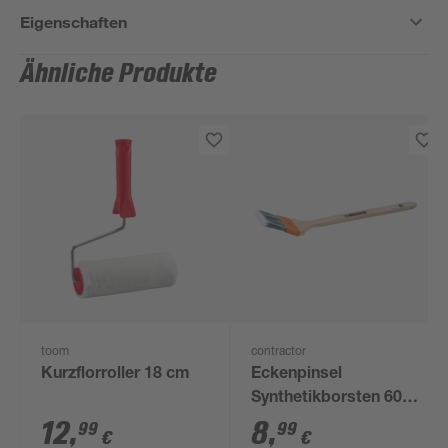
Eigenschaften
Ähnliche Produkte
toom
contractor
Kurzflorroller 18 cm
Eckenpinsel
Synthetikborsten 60
mm
12
,
8
,
99
99
€
€