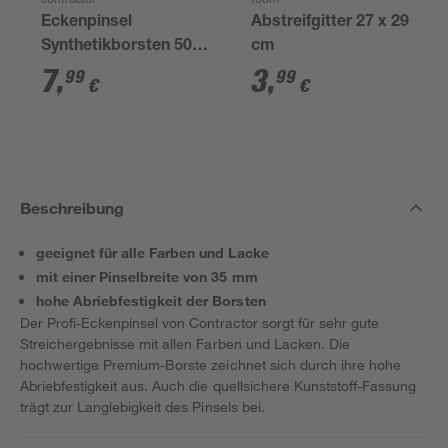
contractor
toom
Eckenpinsel
Abstreifgitter 27 x 29
Synthetikborsten 50
cm
mm
7
,
3
,
99
99
€
€
Beschreibung
geeignet für alle Farben und Lacke
mit einer Pinselbreite von 35 mm
hohe Abriebfestigkeit der Borsten
Der Profi-Eckenpinsel von Contractor sorgt für sehr gute
Streichergebnisse mit allen Farben und Lacken. Die
hochwertige Premium-Borste zeichnet sich durch ihre hohe
Abriebfestigkeit aus. Auch die quellsichere Kunststoff-Fassung
trägt zur Langlebigkeit des Pinsels bei.