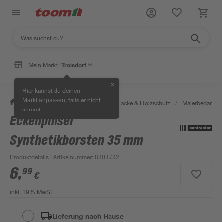
Mein Markt:
Troisdorf
✕
Hier kannst du deinen
, falls er nicht
Markt anpassen
/
Bauen & Renovieren
/
Farben, Lacke & Holzschutz
/
Malerbedarf
/
stimmt.
Eckenpinsel
Synthetikborsten 35 mm
Produktdetails
| Artikelnummer
:
8301732
6
,
99
€
inkl. 19% MwSt.
Lieferung nach Hause