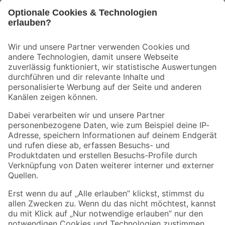
Bleib auf dem Laufenden mit unserem Newsletter
Der toom Newsletter: Keine Angebote und Aktionen mehr verpassen!
Zur Newsletter Anmeldung
Folge uns
Zahlungsarten
Versandarten
Sicher einkaufen
Jetzt die toom-App herunterladen