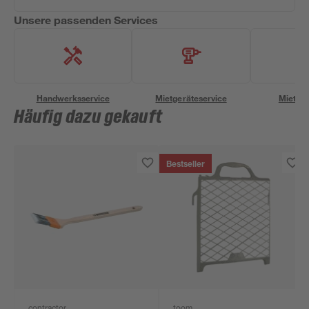
Unsere passenden Services
Handwerksservice
Mietgeräteservice
Miettra
Häufig dazu gekauft
Bestseller