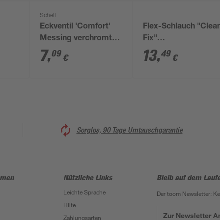
Schell
Eckventil 'Comfort'
Flex-Schlauch "Clea
Messing verchromt
Fix"
10 mm x 1/2" mit
Edelstahlumflechtun
7
,
13
,
09
49
€
€
ASAG easy
3/8" x 1/2" x 50 cm
Sorglos, 90 Tage Umtauschgarantie
hmen
Nützliche Links
Bleib auf dem Lauf
Leichte Sprache
Der toom Newsletter: K
Hilfe
Zur Newsletter 
Zahlungsarten