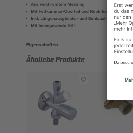
Aus verchromtem Messing
Mit Fettkammer-Oberteil und Rückflussverhinderer
Inkl. Längenausgleichs- und Schlauchverschraubu
Mit Innengewinde 3/8"
Eigenschaften
Ähnliche Produkte