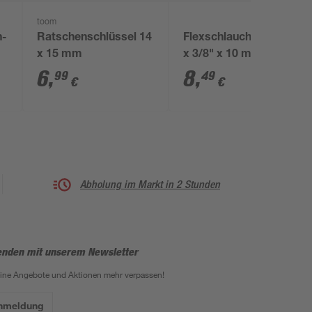
toom
n-
Ratschenschlüssel 14
Flexschlauch 300 mm
x 15 mm
x 3/8" x 10 mm
g
6
,
8
,
99
49
€
€
Abholung im Markt in 2 Stunden
enden mit unserem Newsletter
eine Angebote und Aktionen mehr verpassen!
Anmeldung