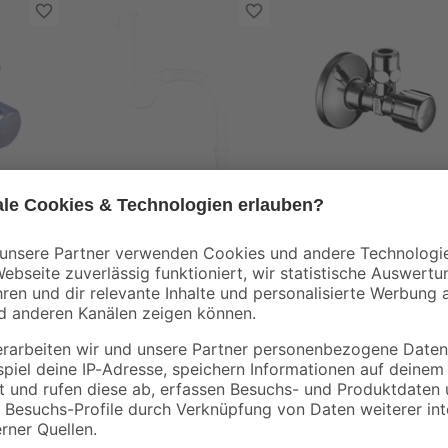
Schell
 1/2"
Flex-Siphon
Eckventil 'Comfort'
Kunststoff weiß 1 1/2'
Messing verchromt
x 40/50 mm
10 mm x 1/2" mit
9
,
7
,
99
09
€
€
ASAG easy
Mit dem Eckfix aus verchromtem M