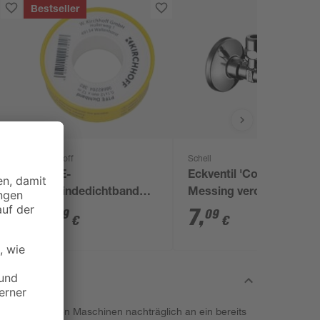
Bestseller
Kirchhoff
Schell
PTFE-
Eckventil 'Comfort'
Gewindedichtband
Messing verchromt
0,1 x 12 mm x 12 m
10 mm x 1/2"
3
,
7
,
29
09
€
€
essing können Maschinen nachträglich an ein bereits