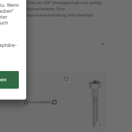
sen werden. Es hat ein 3/8"-Innengewinde und verfügt
e einen Rückflussverhinderer. Eine
owie eine Schlauchverschraubung sind ebenfalls