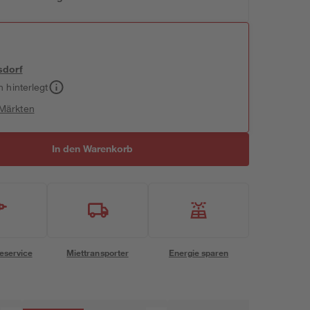
sdorf
h hinterlegt
 Märkten
In den Warenkorb
eservice
Miettransporter
Energie sparen