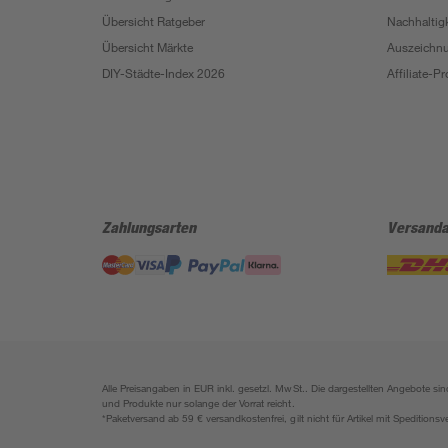
Übersicht Ratgeber
Nachhaltigk
Übersicht Märkte
Auszeichn
DIY-Städte-Index 2026
Affiliate-
Zahlungsarten
Versanda
Alle Preisangaben in EUR inkl. gesetzl. MwSt.. Die dargestellten Angebote 
und Produkte nur solange der Vorrat reicht.
*Paketversand ab 59 € versandkostenfrei, gilt nicht für Artikel mit Speditionsv