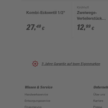
Kirchhoff
Kombi-Eckventil 1/2"
Zweiwege-
Verteilerstück
Messing 3/4"
27
,
12
,
49
99
€
€
5 Jahre Garantie auf toom Eigenmarken
Wissen & Service
Unterne
Handwerksservice
Über uns
Entsorgungsservice
Karriere
Finanzierung
Presse