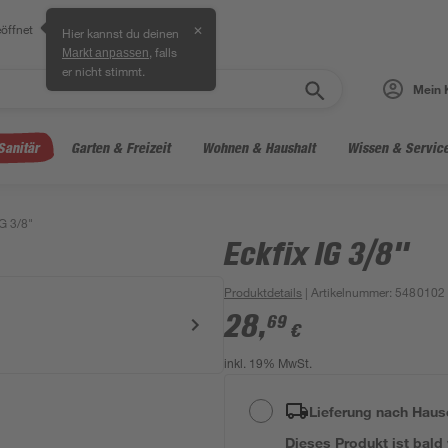
öffnet
✕
Hier kannst du deinen
, falls
Markt anpassen
er nicht stimmt.
Mein 
Sanitär
Garten & Freizeit
Wohnen & Haushalt
Wissen & Servic
IG 3/8"
Eckfix IG 3/8"
Produktdetails
| Artikelnummer
:
5480102
28
,
69
€
inkl. 19% MwSt.
Lieferung nach Haus
Dieses Produkt ist bald