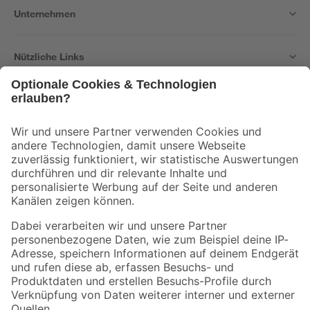
Unternehmen
Nützliche Links
Bleib auf dem Laufenden mit unserem Newsletter
Der toom Newsletter: Keine Angebote und Aktionen mehr verpassen!
Zur Newsletter Anmeldung
Folge uns
Zahlungsarten
Versandarten