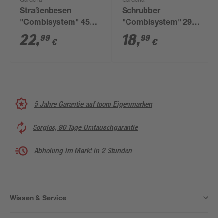
Gardena
Gardena
Straßenbesen
Schrubber
"Combisystem" 45
"Combisystem" 29
cm
cm
22
,
18
,
99
99
€
€
5 Jahre Garantie auf toom Eigenmarken
Sorglos, 90 Tage Umtauschgarantie
Abholung im Markt in 2 Stunden
Wissen & Service