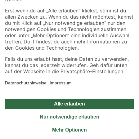
Sicher einkaufen
Jetzt die toom-App herunterladen
Alle Preisangaben in EUR inkl. gesetzl. MwSt.. Die dargestellten Angebote sind unter
Umständen nicht in allen Märkten verfügbar. Die angegebenen Verfügbarkeiten beziehen
sich auf den unter "Mein Markt" ausgewählten toom Baumarkt. Alle Angebote und
Produkte nur solange der Vorrat reicht.
*Paketversand ab 59 € versandkostenfrei, gilt nicht für Artikel mit Speditionsversand, hier
fallen zusätzliche Versandkosten an.
Datenschutz
Privatsphäre
Impressum
AGB
Nutzungsbedingungen
Widerrufsrecht
Vertrag widerrufen
Barrierefreiheit
© 2026 toom Baumarkt GmbH