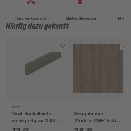
Handwerksservice
Mietgeräteservice
Miettra
Häufig dazu gekauft
toom
Vinyl-Sockelleiste
Designboden
eiche perlgrau 2500 x
'Modular ONE' Eiche
13 x 60 mm
Pure perlgrau 8 mm
99
99