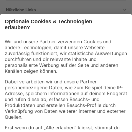
Nützliche Links
Bleib auf dem Laufenden mit unserem Newsletter
Der toom Newsletter: Keine Angebote und Aktionen mehr verpassen!
Zur Newsletter Anmeldung
Folge uns
Zahlungsarten
Versandarten
Sicher einkaufen