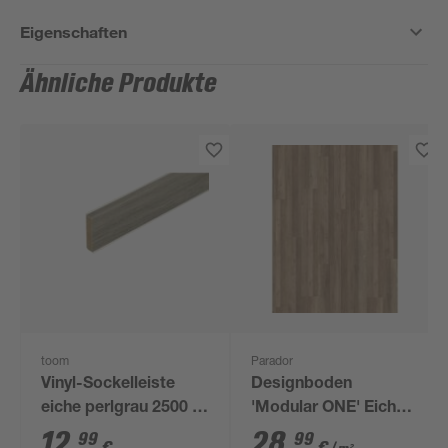
Eigenschaften
Ähnliche Produkte
toom
Parador
Vinyl-Sockelleiste
Designboden
eiche perlgrau 2500 x
'Modular ONE' Eiche
13 x 60 mm
Linea natur braun 8
12
,
28
,
99
99