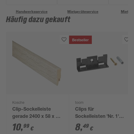
Handwerksservice
Mietgeräteservice
Miettra
Häufig dazu gekauft
Bestseller
Kosche
toom
Clip-Sockelleiste
Clips für
gerade 2400 x 58 x 16
Sockelleisten 'Nr. 1'
mm Schlosseiche
schwarz, 20 Stück
10
,
8
,
99
49
€
€