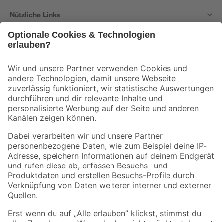
Nützliche Links
Bleib auf dem Laufenden mit unserem Newsletter
Der toom Newsletter: Keine Angebote und Aktionen mehr verpassen!
Zur Newsletter Anmeldung
Folge uns
Zahlungsarten
Versandarten
Sicher einkaufen