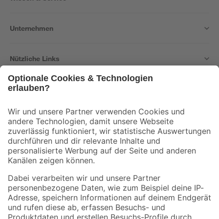
Unternehmen
Nützliche Links
Bleib auf dem Laufenden mit unserem Newsletter
Der toom Newsletter: Keine Angebote und Aktionen mehr verpassen!
Zur Newsletter Anmeldung
Folge uns
Zahlungsarten
Versandarten