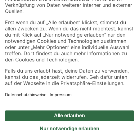
Sicher einkaufen
Jetzt die toom-App herunterladen
Alle Preisangaben in EUR inkl. gesetzl. MwSt.. Die dargestellten Angebote sind unter
Umständen nicht in allen Märkten verfügbar. Die angegebenen Verfügbarkeiten beziehen
sich auf den unter "Mein Markt" ausgewählten toom Baumarkt. Alle Angebote und
Produkte nur solange der Vorrat reicht.
*Paketversand ab 59 € versandkostenfrei, gilt nicht für Artikel mit Speditionsversand, hier
fallen zusätzliche Versandkosten an.
Datenschutz
Privatsphäre
Impressum
AGB
Nutzungsbedingungen
Widerrufsrecht
Vertrag widerrufen
Barrierefreiheit