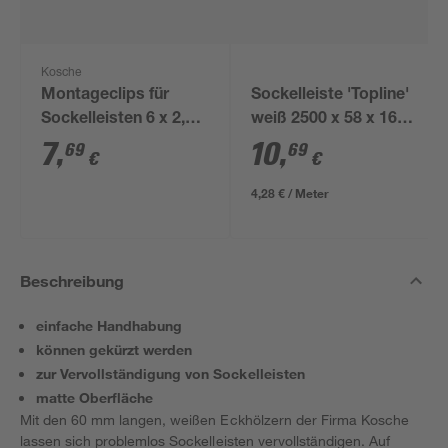
Kosche
Montageclips für
Sockelleiste 'Topline'
Sockelleisten 6 x 2,1
weiß 2500 x 58 x 16
cm, 20 Stück
mm
7
,
10
,
69
69
€
€
4,28 € / Meter
Beschreibung
einfache Handhabung
können gekürzt werden
zur Vervollständigung von Sockelleisten
matte Oberfläche
Mit den 60 mm langen, weißen Eckhölzern der Firma Kosche
lassen sich problemlos Sockelleisten vervollständigen. Auf