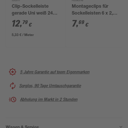
toom
Kosche
Clip-Sockelleiste
Montageclips für
gerade Uni weiß 2400
Sockelleisten 6 x 2,1
x 58 x 16 mm
cm, 20 Stück
12
,
7
,
79
69
€
€
5,33 € / Meter
5 Jahre Garantie auf toom Eigenmarken
Sorglos, 90 Tage Umtauschgarantie
Abholung im Markt in 2 Stunden
Wissen & Service