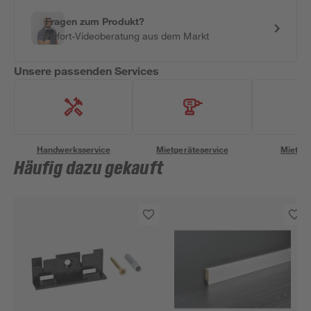
Fragen zum Produkt?
Sofort-Videoberatung aus dem Markt
Unsere passenden Services
Handwerksservice
Mietgeräteservice
Miettra
Häufig dazu gekauft