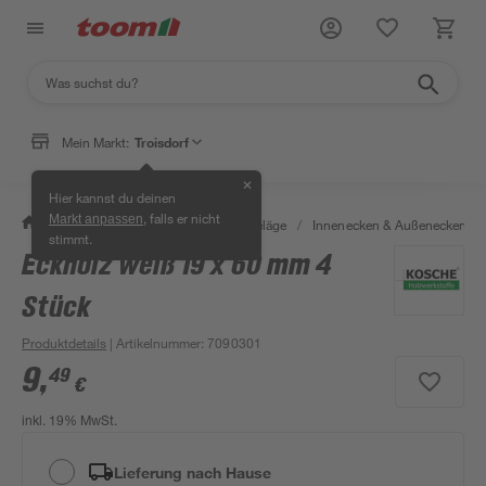
Mein Markt:
Troisdorf
✕
Hier kannst du deinen
, falls er nicht
Markt anpassen
/
Bauen & Renovieren
/
Bodenbeläge
/
Innenecken & Außenecken
/
stimmt.
Eckholz weiß 19 x 60 mm 4
Stück
Produktdetails
| Artikelnummer
:
7090301
9
,
49
€
inkl. 19% MwSt.
Lieferung nach Hause